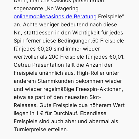
Denn, manche Casinos präsentation
sogenannte „No Wagering
onlinemobilecasinos.de Beratung
Freispiele“
an. Achte weniger bedeutend nach diese
Nr., stattdessen in den Wichtigkeit für jedes
Spin ferner diese Bedingungen.50 Freispiele
für jedes €0,20 sind immer wieder
wertvoller als 200 Freispiele für jedes €0,01.
Getreu Präsentation fällt die Anzahl der
Freispiele unähnlich aus. High-Roller unter
anderem Stammkunden bekommen wieder
und wieder regelmäßige Freespin-Aktionen,
etwa as part of den neuesten Slot-
Releases. Gute Freispiele qua höherem Wert
liegen in 1 € für Durchlauf. Ebendiese
Freispiele sind auch aber und abermal als
Turnierpreise erteilen.