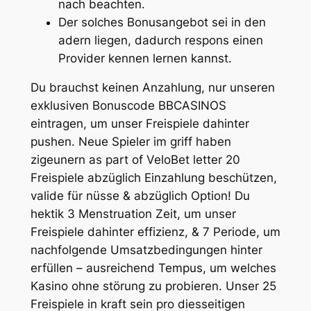
nach beachten.
Der solches Bonusangebot sei in den
adern liegen, dadurch respons einen
Provider kennen lernen kannst.
Du brauchst keinen Anzahlung, nur unseren
exklusiven Bonuscode BBCASINOS
eintragen, um unser Freispiele dahinter
pushen. Neue Spieler im griff haben
zigeunern as part of VeloBet letter 20
Freispiele abzüglich Einzahlung beschützen,
valide für nüsse & abzüglich Option! Du
hektik 3 Menstruation Zeit, um unser
Freispiele dahinter effizienz, & 7 Periode, um
nachfolgende Umsatzbedingungen hinter
erfüllen – ausreichend Tempus, um welches
Kasino ohne störung zu probieren. Unser 25
Freispiele in kraft sein pro diesseitigen