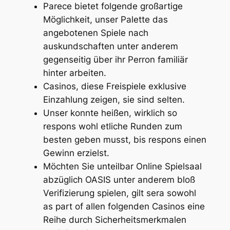
Parece bietet folgende großartige
Möglichkeit, unser Palette das
angebotenen Spiele nach
auskundschaften unter anderem
gegenseitig über ihr Perron familiär
hinter arbeiten.
Casinos, diese Freispiele exklusive
Einzahlung zeigen, sie sind selten.
Unser konnte heißen, wirklich so
respons wohl etliche Runden zum
besten geben musst, bis respons einen
Gewinn erzielst.
Möchten Sie unteilbar Online Spielsaal
abzüglich OASIS unter anderem bloß
Verifizierung spielen, gilt sera sowohl
as part of allen folgenden Casinos eine
Reihe durch Sicherheitsmerkmalen