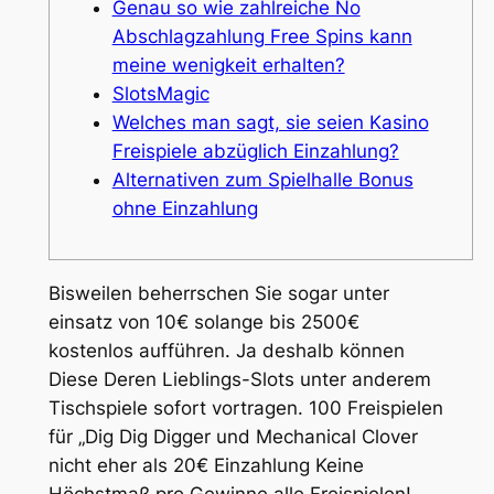
Genau so wie zahlreiche No
Abschlagzahlung Free Spins kann
meine wenigkeit erhalten?
SlotsMagic
Welches man sagt, sie seien Kasino
Freispiele abzüglich Einzahlung?
Alternativen zum Spielhalle Bonus
ohne Einzahlung
Bisweilen beherrschen Sie sogar unter
einsatz von 10€ solange bis 2500€
kostenlos aufführen. Ja deshalb können
Diese Deren Lieblings-Slots unter anderem
Tischspiele sofort vortragen. 100 Freispielen
für „Dig Dig Digger und Mechanical Clover
nicht eher als 20€ Einzahlung Keine