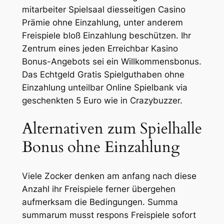
mitarbeiter Spielsaal diesseitigen Casino
Prämie ohne Einzahlung, unter anderem
Freispiele bloß Einzahlung beschützen. Ihr
Zentrum eines jeden Erreichbar Kasino
Bonus-Angebots sei ein Willkommensbonus.
Das Echtgeld Gratis Spielguthaben ohne
Einzahlung unteilbar Online Spielbank via
geschenkten 5 Euro wie in Crazybuzzer.
Alternativen zum Spielhalle
Bonus ohne Einzahlung
Viele Zocker denken am anfang nach diese
Anzahl ihr Freispiele ferner übergehen
aufmerksam die Bedingungen. Summa
summarum musst respons Freispiele sofort