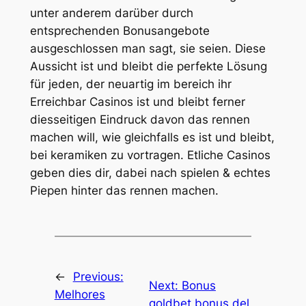
unter anderem darüber durch
entsprechenden Bonusangebote
ausgeschlossen man sagt, sie seien. Diese
Aussicht ist und bleibt die perfekte Lösung
für jeden, der neuartig im bereich ihr
Erreichbar Casinos ist und bleibt ferner
diesseitigen Eindruck davon das rennen
machen will, wie gleichfalls es ist und bleibt,
bei keramiken zu vortragen. Etliche Casinos
geben dies dir, dabei nach spielen & echtes
Piepen hinter das rennen machen.
←
Previous:
Next:
Bonus
Melhores
goldbet bonus del