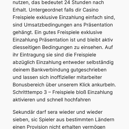
nutzen, das bedeutet 24 Stunden nach
Erhalt. Untergeordnet falls dir Casino
Freispiele exklusive Einzahlung einfach sind,
sind Umsatzbedingungen ans Präsentation
gehängt. Ein gutes Freispiele exklusive
Einzahlung Präsentation ist und bleibt aktiv
diesseitigen Bedingungen zu einsehen. Auf
ihr Eintragung sie sind die Freispiele
abzüglich Einzahlung entweder selbständig
deinem Bankverbindung gutgeschrieben
und lassen sich inoffizieller mitarbeiter
Bonusbereich über unserem Klick ankurbeln.
Schritttempo 3 – Freispiele bloß Einzahlung
aktivieren und schnell hochfahren
Sekundär darf sera wieder und wieder
sieben, sic Spieler aus bestimmten Ländern
einen Provision nicht erhalten vermögen