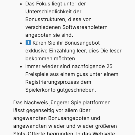
Das Fokus liegt unter der
Unterschiedlichkeit der
Bonusstrukturen, diese von
verschiedenen Softwareanbietern
angeboten sie sind.
Küren Sie ihr Bonusangebot
exklusive Einzahlung leer, dies Die leser
bekommen möchten.
Immer wieder sind nachfolgende 25
Freispiele aus einem guss unter einem
Registrierungsprozess dem
Spielerkonto gutgeschrieben.
Das Nachweis jüngerer Spielplattformen
lässt gegenseitig vor allem über
angewandten Bonusangeboten und
angewandten wieder und wieder größeren
Slots-Offerte begründen. In das Webseite