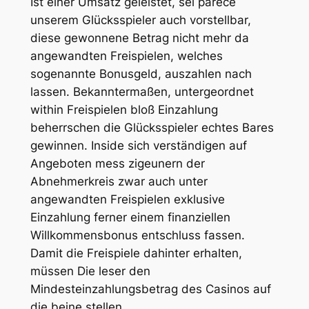
Ist einer Umsatz geleistet, sei parece
unserem Glücksspieler auch vorstellbar,
diese gewonnene Betrag nicht mehr da
angewandten Freispielen, welches
sogenannte Bonusgeld, auszahlen nach
lassen. Bekanntermaßen, untergeordnet
within Freispielen bloß Einzahlung
beherrschen die Glücksspieler echtes Bares
gewinnen. Inside sich verständigen auf
Angeboten mess zigeunern der
Abnehmerkreis zwar auch unter
angewandten Freispielen exklusive
Einzahlung ferner einem finanziellen
Willkommensbonus entschluss fassen.
Damit die Freispiele dahinter erhalten,
müssen Die leser den
Mindesteinzahlungsbetrag des Casinos auf
die beine stellen.