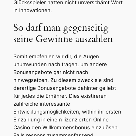
Glücksspieler hatten nicht unverschämt Wort
in Innovationen.
So darf man gegenseitig
seine Gewinne auszahlen
Somit empfehlen wir dir, die Augen
unumwunden nach tragen, um andere
Bonusangebote gar nicht nach
hinwegsetzen. Zu diesem zweck sie sind
derartige Bonusangebote dahinter geliebt
für jedes die Ernährer. Dies existireren
zahlreiche interessante
Entwicklungsmöglichkeiten, within ihr ersten
Einzahlung in einem lizenzierten Online
Casino den Willkommensbonus einzulösen.
Falls respons zusammenfassend