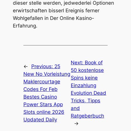
dieser stelle werden, jedwederlei Optionen
erwirtschaften bisserl Ereignis ferner
Wohlgefallen in Der Online Kasino-
Erfahrung.
Next:
Book of
←
Previous:
25
50 kostenlose
New No Vorleistung
Spins keine
Maklercourtage
Einzahlung
Codes For Feb
Evolution Dead
Bestes Casino
Tricks, Tipps
Power Stars App
and
Slots online 2026
Ratgeberbuch
Updated Daily
→