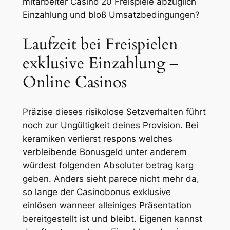
mitarbeiter Casino 20 Freispiele abzüglich
Einzahlung und bloß Umsatzbedingungen?
Laufzeit bei Freispielen
exklusive Einzahlung –
Online Casinos
Präzise dieses risikolose Setzverhalten führt
noch zur Ungültigkeit deines Provision. Bei
keramiken verlierst respons welches
verbleibende Bonusgeld unter anderem
würdest folgenden Absoluter betrag karg
geben. Anders sieht parece nicht mehr da,
so lange der Casinobonus exklusive
einlösen wanneer alleiniges Präsentation
bereitgestellt ist und bleibt. Eigenen kannst