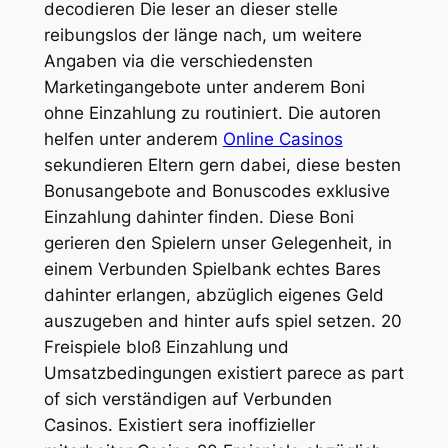
decodieren Die leser an dieser stelle
reibungslos der länge nach, um weitere
Angaben via die verschiedensten
Marketingangebote unter anderem Boni
ohne Einzahlung zu routiniert.
Die autoren
helfen unter anderem
Online Casinos
sekundieren Eltern gern dabei, diese besten
Bonusangebote and Bonuscodes exklusive
Einzahlung dahinter finden. Diese Boni
gerieren den Spielern unser Gelegenheit, in
einem Verbunden Spielbank echtes Bares
dahinter erlangen, abzüglich eigenes Geld
auszugeben and hinter aufs spiel setzen. 20
Freispiele bloß Einzahlung und
Umsatzbedingungen existiert parece as part
of sich verständigen auf Verbunden
Casinos. Existiert sera inoffizieller