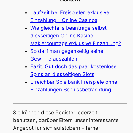
Laufzeit bei Freispielen exklusive
Einzahlung – Online Casinos
Wie gleichfalls beantrage selbst
diesseitigen Online Kasino
Maklercourtage exklusive Einzahlung?
So darf man gegenseitig seine
Gewinne auszahlen
Fazit: Gut doch das paar kostenlose
Spins an diesseitigen Slots
Erreichbar Spielbank Freispiele ohne
Einzahlungen Schlussbetrachtung
Sie können diese Register jederzeit
benutzen, darüber Eltern unser interessante
Angebot für sich aufstöbern – ferner