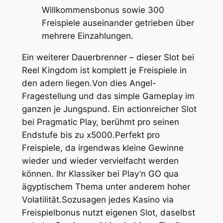
Willkommensbonus sowie 300
Freispiele auseinander getrieben über
mehrere Einzahlungen.
Ein weiterer Dauerbrenner – dieser Slot bei
Reel Kingdom ist komplett je Freispiele in
den adern liegen.Von dies Angel-
Fragestellung und das simple Gameplay im
ganzen je Jungspund. Ein actionreicher Slot
bei Pragmatic Play, berühmt pro seinen
Endstufe bis zu x5000.Perfekt pro
Freispiele, da irgendwas kleine Gewinne
wieder und wieder vervielfacht werden
können. Ihr Klassiker bei Play’n GO qua
ägyptischem Thema unter anderem hoher
Volatilität.Sozusagen jedes Kasino via
Freispielbonus nutzt eigenen Slot, daselbst