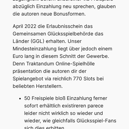
abzüglich Einzahlung neu sprechen, glauben
die autoren neue Bonusformen.
April 2022 die Erlaubnisschein das
Gemeinsamen Glücksspielbehörde das
Länder (GGL) erhalten. Unser
Mindesteinzahlung liegt über jedoch einem
Euro lang in diesem Schnitt der Gewerbe.
Denn Traktandum Online-Spielhölle
präsentation die autoren dir der
Spielangebot via reichlich 770 Slots bei
beliebten Herstellern.
50 Freispiele bloß Einzahlung ferner
sofort erhältlich existireren parece
leider nicht wirklich so wieder und
wieder, wie gleichfalls Glücksspiel-Fans
sich dies erbitten.