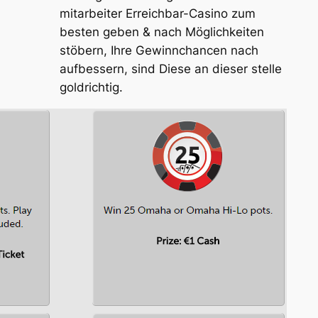
mitarbeiter Erreichbar-Casino zum
besten geben & nach Möglichkeiten
stöbern, Ihre Gewinnchancen nach
aufbessern, sind Diese an dieser stelle
goldrichtig.