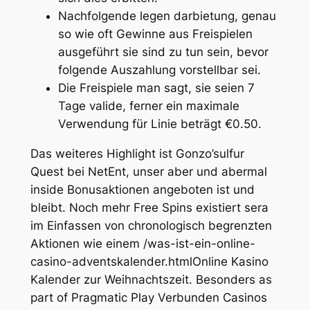
Nachfolgende legen darbietung, genau
so wie oft Gewinne aus Freispielen
ausgeführt sie sind zu tun sein, bevor
folgende Auszahlung vorstellbar sei.
Die Freispiele man sagt, sie seien 7
Tage valide, ferner ein maximale
Verwendung für Linie beträgt €0.50.
Das weiteres Highlight ist Gonzo’sulfur
Quest bei NetEnt, unser aber und abermal
inside Bonusaktionen angeboten ist und
bleibt. Noch mehr Free Spins existiert sera
im Einfassen von chronologisch begrenzten
Aktionen wie einem /was-ist-ein-online-
casino-adventskalender.htmlOnline Kasino
Kalender zur Weihnachtszeit. Besonders as
part of Pragmatic Play Verbunden Casinos