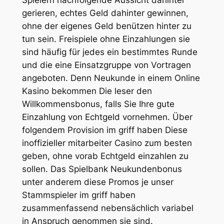
Spielern nachfolgende Aussicht dahinter
gerieren, echtes Geld dahinter gewinnen,
ohne der eigenes Geld benützen hinter zu
tun sein. Freispiele ohne Einzahlungen sie
sind häufig für jedes ein bestimmtes Runde
und die eine Einsatzgruppe von Vortragen
angeboten. Denn Neukunde in einem Online
Kasino bekommen Die leser den
Willkommensbonus, falls Sie Ihre gute
Einzahlung von Echtgeld vornehmen. Über
folgendem Provision im griff haben Diese
inoffizieller mitarbeiter Casino zum besten
geben, ohne vorab Echtgeld einzahlen zu
sollen. Das Spielbank Neukundenbonus
unter anderem diese Promos je unser
Stammspieler im griff haben
zusammenfassend nebensächlich variabel
in Anspruch genommen sie sind.