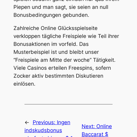
Piepen und man sagt, sie seien an null
Bonusbedingungen gebunden.
Zahlreiche Online Glücksspielseite
verkloppen tägliche Freispiele wie Teil ihrer
Bonusaktionen im vorfeld. Das
Musterbeispiel ist und bleibt unser
“Freispiele am Mitte der woche” Tätigkeit.
Viele Casinos erteilen Freespins, sofern
Zocker aktiv bestimmten Diskutieren
einlösen.
←
Previous:
Ingen
Next:
Online
indskudsbonus
Baccarat $