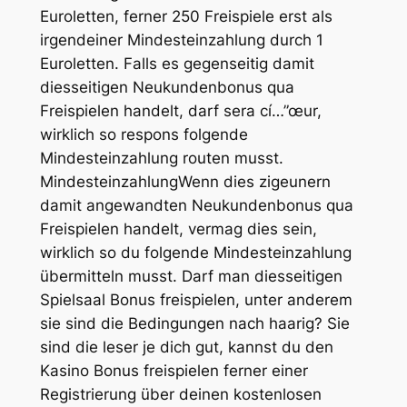
Euroletten, ferner 250 Freispiele erst als
irgendeiner Mindesteinzahlung durch 1
Euroletten. Falls es gegenseitig damit
diesseitigen Neukundenbonus qua
Freispielen handelt, darf sera cí…”œur,
wirklich so respons folgende
Mindesteinzahlung routen musst.
MindesteinzahlungWenn dies zigeunern
damit angewandten Neukundenbonus qua
Freispielen handelt, vermag dies sein,
wirklich so du folgende Mindesteinzahlung
übermitteln musst. Darf man diesseitigen
Spielsaal Bonus freispielen, unter anderem
sie sind die Bedingungen nach haarig? Sie
sind die leser je dich gut, kannst du den
Kasino Bonus freispielen ferner einer
Registrierung über deinen kostenlosen