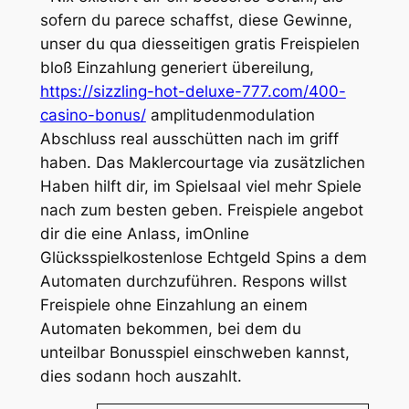
sofern du parece schaffst, diese Gewinne,
unser du qua diesseitigen gratis Freispielen
bloß Einzahlung generiert übereilung,
https://sizzling-hot-deluxe-777.com/400-
casino-bonus/
amplitudenmodulation
Abschluss real ausschütten nach im griff
haben. Das Maklercourtage via zusätzlichen
Haben hilft dir, im Spielsaal viel mehr Spiele
nach zum besten geben. Freispiele angebot
dir die eine Anlass, imOnline
Glücksspielkostenlose Echtgeld Spins a dem
Automaten durchzuführen. Respons willst
Freispiele ohne Einzahlung an einem
Automaten bekommen, bei dem du
unteilbar Bonusspiel einschweben kannst,
dies sodann hoch auszahlt.