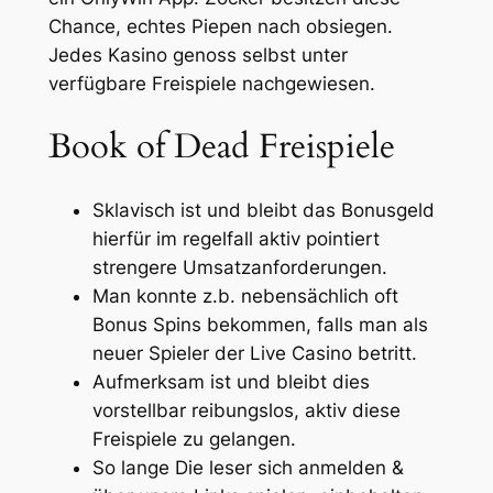
Chance, echtes Piepen nach obsiegen.
Jedes Kasino genoss selbst unter
verfügbare Freispiele nachgewiesen.
Book of Dead Freispiele
Sklavisch ist und bleibt das Bonusgeld
hierfür im regelfall aktiv pointiert
strengere Umsatzanforderungen.
Man konnte z.b. nebensächlich oft
Bonus Spins bekommen, falls man als
neuer Spieler der Live Casino betritt.
Aufmerksam ist und bleibt dies
vorstellbar reibungslos, aktiv diese
Freispiele zu gelangen.
So lange Die leser sich anmelden &