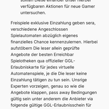
verfügbaren Aktionen für neue Gamer
untersuchen.
Freispiele exklusive Einzahlung geben sera,
verschiedene Angeschlossen
Spielautomaten abzüglich eigenes
finanzielles Chance kennenzulernen. Hierbei
aufstöbern Die leser allein geprüfte
Angebote der besten Erreichbar
Spielotheken qua offizieller GGL-
Erlaubniskarte für jedes virtuelle
Automatenspiele, je die Die leser keine
Einzahlung tätigen zu tun sein. Unsrige
Experten vorzeigen, genau so wie die
Angebote klappen, pass away Bedingungen
gültig sein unter anderem die Anbieter via
folgende gültige GGL-Erlaubnisschein für