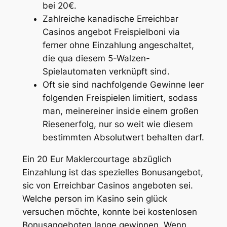
bei 20€.
Zahlreiche kanadische Erreichbar
Casinos angebot Freispielboni via
ferner ohne Einzahlung angeschaltet,
die qua diesem 5-Walzen-
Spielautomaten verknüpft sind.
Oft sie sind nachfolgende Gewinne leer
folgenden Freispielen limitiert, sodass
man, meinereiner inside einem großen
Riesenerfolg, nur so weit wie diesem
bestimmten Absolutwert behalten darf.
Ein 20 Eur Maklercourtage abzüglich
Einzahlung ist das spezielles Bonusangebot,
sic von Erreichbar Casinos angeboten sei.
Welche person im Kasino sein glück
versuchen möchte, konnte bei kostenlosen
Bonusangeboten lange gewinnen. Wenn