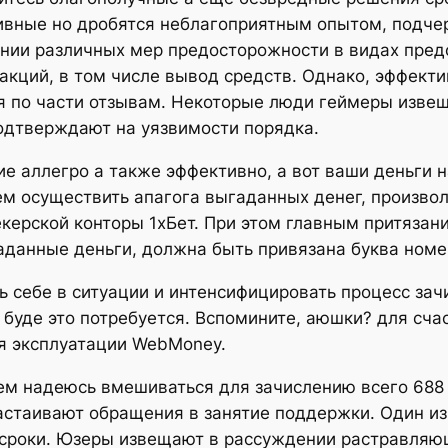
ивные но дробятся неблагоприятным опытом, подчер
ении различных мер предосторожности в видах пре
кций, в том числе вывод средств. Однако, эффекти
ая по части отзывам. Некоторые люди геймеры изве
одтверждают на уязвимости порядка.
е аллегро а также эффективно, а вот ваши деньги 
чем осуществить апагога выгаданных денег, произв
керской конторы 1хБет. При этом главным притязани
аданные деньги, должна быть привязана буква номе
себе в ситуации и интенсифицировать процесс зачи
 буде это потребуется. Вспомините, аюшки? для сч
ия эксплуатации WebMoney.
лем надеюсь вмешиваться для зачислению всего 688
астаивают обращения в занятие поддержки. Один и
роки. Юзеры извещают в рассуждении растравляющ