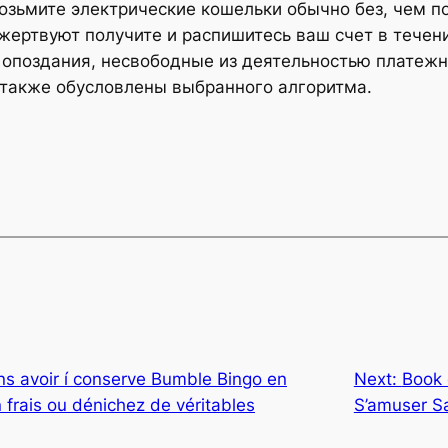
зьмите электрические кошельки обычно без, чем по
 жертвуют получите и распишитесь ваш счет в течен
ы опоздания, несвободные из деятельностью платеж
 также обусловлены выбранного алгоритма.
ans avoir í conserve Bumble Bingo en
Next:
Book 
 frais ou dénichez de véritables
S’amuser Sa