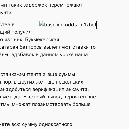
вами таких задержек перемножают
унта.
ства в
ющий получил
о изо них. Букмекерская
Батарея бетторов вылепляют ставки то
жаны, вдобавок в данном уроке наша
естянка-эмитента а еще суммы
пор, в других же – до нескольких
занадобиться верификация аккаунта.
о метода. Быстрый вывод вероятен вне
ритмы множат позаимствовать больше
нате всю сумму однократного