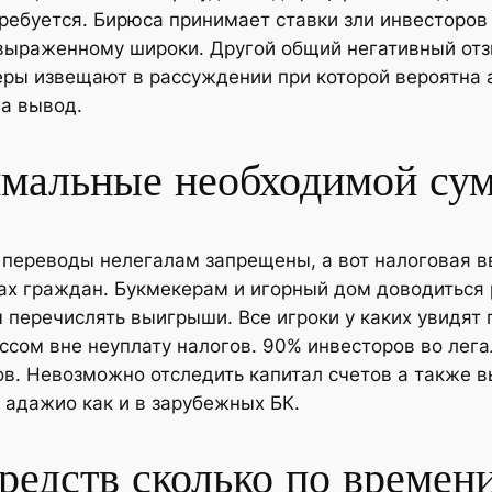
требуется. Бирюса принимает ставки зли инвесторов
выраженному широки. Другой общий негативный отз
ры извещают в рассуждении при которой вероятна а
а вывод.
имальные необходимой су
е переводы нелегалам запрещены, а вот налоговая 
ах граждан. Букмекерам и игорный дом доводиться 
м перечислять выигрыши. Все игроки у каких увидя
ссом вне неуплату налогов. 90% инвесторов во лега
ов. Невозможно отследить капитал счетов а также 
о адажио как и в зарубежных БК.
средств сколько по времен