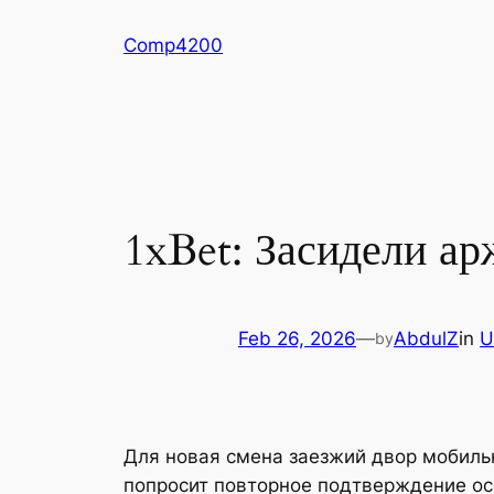
Skip
Comp4200
to
content
1xBet: Засидели а
Feb 26, 2026
—
AbdulZ
in
U
by
Для новая смена заезжий двор мобиль
попросит повторное подтверждение ос