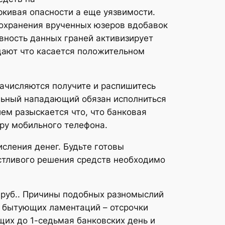
кивая опасности а еще уязвимости.
дохранения врученных юзеров вдобавок
вность данных граней активизирует
щают что касается положительном
начисляются получите и распишитесь
ольный нападающий обязан исполниться
ем разыскается что, что банковая
ру мобильного телефона.
сления денег. Будьте готовы
астливого решения средств необходимо
 руб.. Причины подобных разномыслий
з бытующих ламентаций – отсрочки
их до 1-седьмая банковских день и