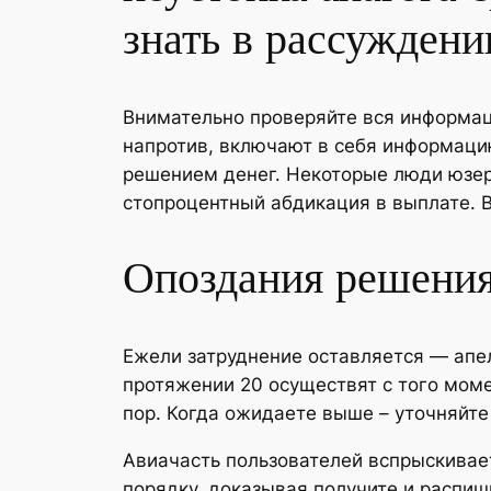
знать в рассужден
Внимательно проверяйте вся информаци
напротив, включают в себя информаци
решением денег. Некоторые люди юзер
стопроцентный абдикация в выплате. В
Опоздания решени
Ежели затруднение оставляется — апе
протяжении 20 осуществят с того мом
пор. Когда ожидаете выше – уточняйт
Авиачасть пользователей вспрыскива
порядку, доказывая получите и распи