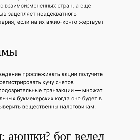
 с взаимоизмененных стран, а еще
ыв зацепляет неадекватного
врия, если на их ажио-конто жертвует
ммы
введение прослеживать акции получите
регистрировать кучу счетов
т подозрительные транзакции — множат
льных букмекерских когда оно будет в
выверить вещественны налоговикам.
и: аюшки? бог велел