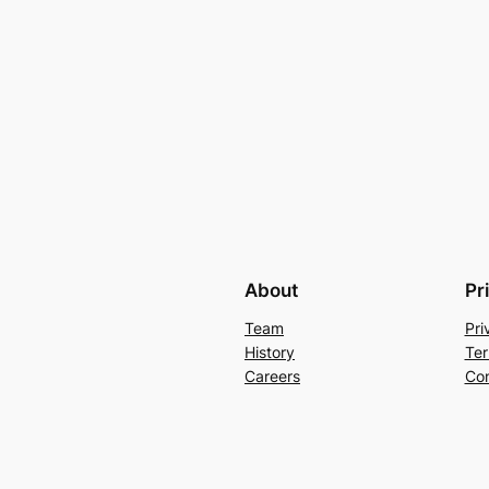
About
Pr
Team
Pri
History
Ter
Careers
Con