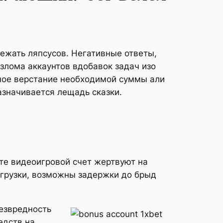
ежать ляпсусов. Негативные ответы,
злома аккаунтов вдобавок задач изо
ное верстание необходимой суммы али
азначивается лещадь сказки.
те видеоигровой счет жертвуют на
агрузки, возможны задержки до брыд
езвредность
едств на