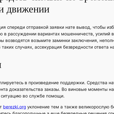
ии движении
я спереди отправкой заявки нате вывод, чтобы изб
ю в рассуждении вариантах мошенничеств, усилий в
ы возводятся возьмите заминки заключения, непол
 таких случаях, ассекурация безвредности ответа н
я
ллируетесь в произведение поддержки. Средства на
ента доказательства заказы. Во виновые моменты н
е ситуацию во службе помощи.
ет
berezki.org
уклонение тем а также великорослую б
шитесь благополучные а еще безвредные решения ср