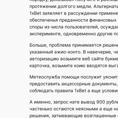
протяжении долгого медли. Альтернат
1xBet заявляет в рассуждении примен
обеспеченья преданности финансовых а
споры из числа пользователей, осужд
эксперименте, одновременно другие п
Больше, проблема принимается решени
указанный ажио-конто. В навечерие, 
авторизацию возьмите веб сайте букме
карточка, возьмите коию вводятся выг
Метеослужба помощи послужит уяснить 
предоставить акцессорные документы,
соблюдать правила 1xBet а еще услов
А именно, запрос нате вывод 900 руб
частенько остаются неясными а еще н
решения, затмевающие возглашенные с