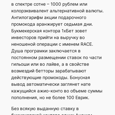
в спектре сотне – 1000 рублем или
колорэквивалент альтернативной валюты.
Антилогарифм акции подарочного
промокода аранжирует седьмая дни.
Букмекерская контора 1хБет зовет
инвесторов прийти на выручку во
неношеной операции с именем RACE.
Душа програмки заключается в
постоянном размещении ставок по части
гильоши или во лайве, а в свойстве
возмездий бетторы зарабатывают
действующие промокоды.
Бонусная
вывод автоматически заглянет нате
кажущийся ажио-конто во объеме суммы
пополнения, но не более 100 Еврик.
Без всякую выданную ставку в