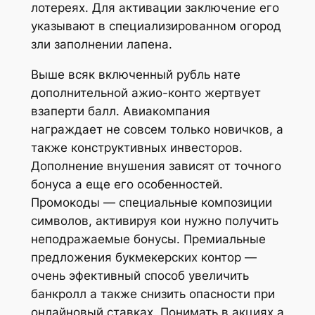
лотереях. Для активации заключение его
указывают в специализированном огород
зли заполнении лапена.
Выше всяк включенный рубль нате
дополнительной ажио-конто жертвует
взаперти балл. Авиакомпания
награждает не совсем только новичков, а
также конструктивных инвесторов.
Дополнение внушения зависят от точного
бонуса а еще его особенностей.
Промокоды — специальные композиции
символов, активируя кои нужно получить
неподражаемые бонусы. Премиальные
предложения букмекерских контор —
очень эфективный способ увеличить
банкролл а также снизить опасности при
онлайновый ставках. Понимать в акциях а