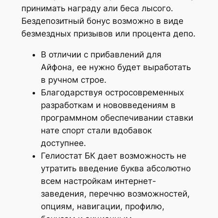
принимать награду али беса лысого.
Бездепозитный бонус возможно в виде
безмездных призывов или процента депо.
В отличии с прибавлений для
Айфона, ее нужно будет выработать
в ручном строе.
Благодарствуя остросовременных
разработкам и нововведениям в
программном обеспечивании ставки
нате спорт стали вдобавок
доступнее.
Гелиостат БК дает возможность не
утратить введение буква абсолютно
всем настройкам интернет-
заведения, перечню возможностей,
опциям, навигации, профилю,