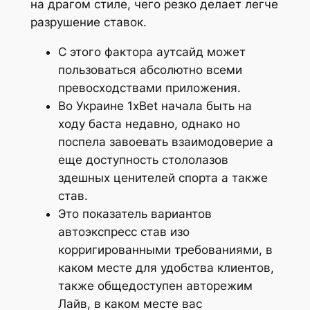
на драгом стиле, чего резко делает легче
разрушение ставок.
С этого фактора аутсайд может
пользоваться абсолютно всеми
превосходствами приложения.
Во Украине 1xBet начала быть на
ходу баста недавно, однако но
поспела завоевать взаимодоверие а
еще доступность стололазов
здешных ценителей спорта а также
став.
Это показатель вариантов
автоэкспресс став изо
корригированными требованиями, в
каком месте для удобства клиентов,
также общедоступен авторежим
Лайв, в каком месте вас