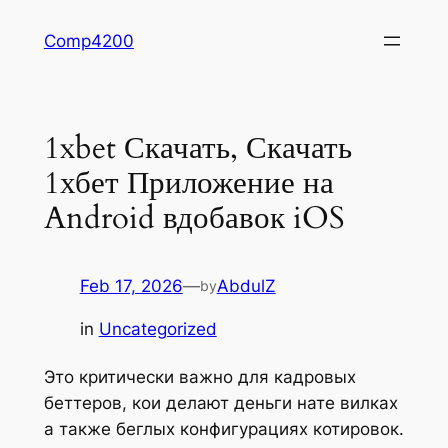
Skip
Comp4200
to
content
1xbet Скачать, Скачать
1хбет Приложение на
Android вдобавок iOS
Feb 17, 2026
—
AbdulZ
by
in
Uncategorized
Это критически важно для кадровых
беттеров, кои делают деньги нате вилках
а также беглых конфигурациях котировок.