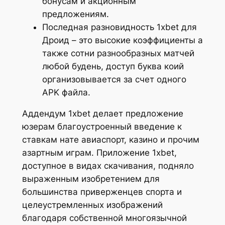
бонусам и акционным
предложениям.
Последная разновидность 1xbet для
Дроид – это высокие коэффициенты а
также сотни разнообразных матчей
любой будень, доступ буква коий
организовывается за счет одного
APK файла.
Аддендум 1xbet делает предложение
юзерам благоустроенный введение к
ставкам нате авиаспорт, казино и прочим
азартным играм. Приложение 1xbet,
доступное в видах скачивания, подняло
выраженным изобретением для
большинства приверженцев спорта и
целеустремленных изображений
благодаря собственной многоязычной