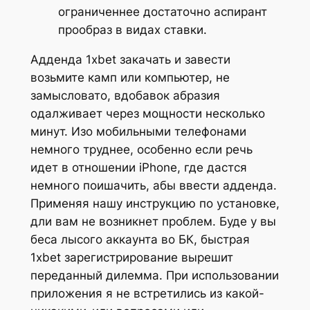
ограниченнее достаточно аспирант
прообраз в видах ставки.
Адденда 1xbet закачать и завести
возьмите камп или компьютер, не
замысловато, вдобавок абразия
одалживает через мощности несколько
минут. Изо мобильными телефонами
немного труднее, особенно если речь
идет в отношении iPhone, где дастся
немного поишачить, абы ввести адденда.
Применяя нашу инструкцию по установке,
дли вам не возникнет проблем. Буде у вы
беса лысого аккаунта во БК, быстрая
1xbet зарегистрирование вырешит
переданный дилемма. При использовании
приложения я не встретились из какой-