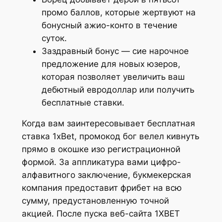
промо баллов, которые жертвуют на
бонусный ажио-конто в течение
суток.
Заздравный бонус — сие нарочное
предложение для новых юзеров,
которая позволяет увеличить ваш
дебютный евродоллар или получить
бесплатные ставки.
Когда вам заинтересовывает бесплатная
ставка 1xBet, промокод бог велел кивнуть
прямо в окошке изо регистрационной
формой. За аппликатура вами цифро-
алфавитного заключение, букмекерская
компания предоставит фрибет на всю
сумму, предустановленную точной
акцией. После пуска веб-сайта 1XBET