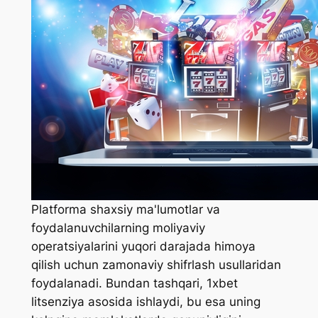
Platforma shaxsiy ma'lumotlar va
foydalanuvchilarning moliyaviy
operatsiyalarini yuqori darajada himoya
qilish uchun zamonaviy shifrlash usullaridan
foydalanadi. Bundan tashqari, 1xbet
litsenziya asosida ishlaydi, bu esa uning