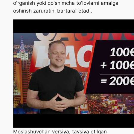
o'rganish yoki qo'shimcha to'lovlarni amalga
oshirish zaruratini bartaraf etadi.
Moslashuvchan versiya, tavsiya etilgan