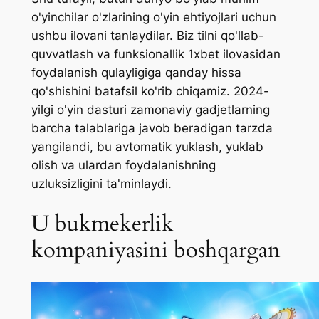
o'yinchilar o'zlarining o'yin ehtiyojlari uchun
ushbu ilovani tanlaydilar. Biz tilni qo'llab-
quvvatlash va funksionallik 1xbet ilovasidan
foydalanish qulayligiga qanday hissa
qo'shishini batafsil ko'rib chiqamiz. 2024-
yilgi o'yin dasturi zamonaviy gadjetlarning
barcha talablariga javob beradigan tarzda
yangilandi, bu avtomatik yuklash, yuklab
olish va ulardan foydalanishning
uzluksizligini ta'minlaydi.
U bukmekerlik
kompaniyasini boshqargan