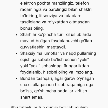
elektron pochta manzilingiz, telefon
raqamingiz va parolingiz bilan shaklni
to'ldiring, litsenziya va talablarni
tasdiqlang va ro'yxatdan o'tmasdan
bonus oling.
Sharhlar ko'pincha turli xil uslublarda
mavjud bo'lgan foydalanuvchi qo'llab-
quvvatlashini maqtaydi.
Shaxsiy ma'lumotlar va naqd pullarning
oqishiga sabab bo'lish uchun "yoki"
yoki "yoki" sohasidagi firibgarlikdan
foydalanib, hisobni oling va imzolang.
Bundan tashqari, agar garov o'ynagan
shaxs allaqachon hisob raqamiga ega
bo'lsa, qo'shimcha badallar kiritish
shart emas.
Shu tufayli, butun dunyo bo'ylab muhim