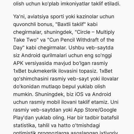
olish uchun ko'plab imkoniyatlar taklif etiladi.
Ya'ni, aviatsiya sporti yoki kazinolar uchun
quvonchli bonus, "Baxtli taklif" kabi
chegirmalar, shuningdek, "Circle – Multiply
Take Two" va "Cun Pencil Withdraft of the
Day" kabi chegirmalar. Ushbu veb-saytda
siz Android qurilmalari uchun eng so'nggi
APK versiyasida mavjud bo'lgan rasmiy
1xBet bukmekerlik ilovasini topasiz. 1xBet
qo'shimchasini rasmiy veb-sayt yoki ilovalar
do'konidan mutlaqo bepul yuklab olish
mumkin. Shuningdek, biz iOS va Android
uchun rasmiy mobil ilovani taklif etamiz. Uni
rasmiy veb-saytdan yoki App Store/Google
Play'dan yuklab oling. Har bir tadbir batafsil
statistika, tahlil va hatto o'tmishdagi
optimistik prognozlarga asoslangan ixtiyoriy