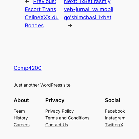
←
Previous:
Next:
1xBet rasmiy
Escort Trans
veb-jurnali va mobil
CelineXXX du
qo'shimchasi 1xbet
Bondes
→
Comp4200
Just another WordPress site
About
Privacy
Social
Team
Privacy Policy
Facebook
History
Terms and Conditions
Instagram
Careers
Contact Us
Twitter/X