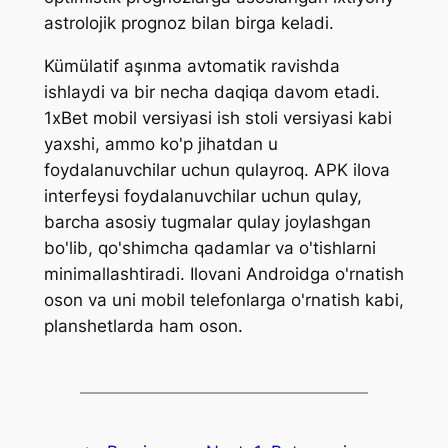
astrolojik prognoz bilan birga keladi.
Kümülatif aşınma avtomatik ravishda
ishlaydi va bir necha daqiqa davom etadi.
1xBet mobil versiyasi ish stoli versiyasi kabi
yaxshi, ammo ko'p jihatdan u
foydalanuvchilar uchun qulayroq. APK ilova
interfeysi foydalanuvchilar uchun qulay,
barcha asosiy tugmalar qulay joylashgan
bo'lib, qo'shimcha qadamlar va o'tishlarni
minimallashtiradi. Ilovani Androidga o'rnatish
oson va uni mobil telefonlarga o'rnatish kabi,
planshetlarda ham oson.