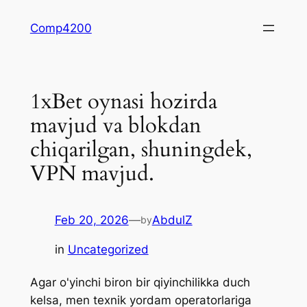
Skip
Comp4200
to
content
1xBet oynasi hozirda
mavjud va blokdan
chiqarilgan, shuningdek,
VPN mavjud.
Feb 20, 2026
—
AbdulZ
by
in
Uncategorized
Agar o'yinchi biron bir qiyinchilikka duch
kelsa, men texnik yordam operatorlariga