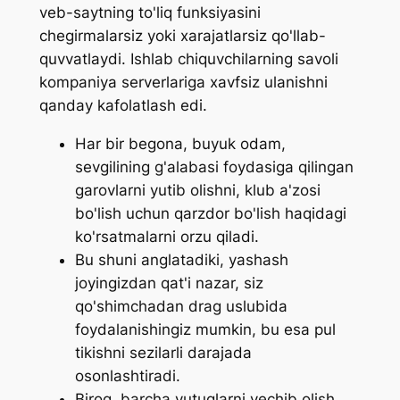
veb-saytning to'liq funksiyasini
chegirmalarsiz yoki xarajatlarsiz qo'llab-
quvvatlaydi. Ishlab chiquvchilarning savoli
kompaniya serverlariga xavfsiz ulanishni
qanday kafolatlash edi.
Har bir begona, buyuk odam,
sevgilining g'alabasi foydasiga qilingan
garovlarni yutib olishni, klub a'zosi
bo'lish uchun qarzdor bo'lish haqidagi
ko'rsatmalarni orzu qiladi.
Bu shuni anglatadiki, yashash
joyingizdan qat'i nazar, siz
qo'shimchadan drag uslubida
foydalanishingiz mumkin, bu esa pul
tikishni sezilarli darajada
osonlashtiradi.
Biroq, barcha yutuqlarni yechib olish