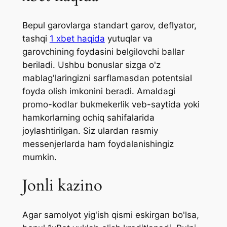
Bepul garovlarga standart garov, deflyator,
tashqi
1 xbet haqida
yutuqlar va
garovchining foydasini belgilovchi ballar
beriladi. Ushbu bonuslar sizga o'z
mablag'laringizni sarflamasdan potentsial
foyda olish imkonini beradi. Amaldagi
promo-kodlar bukmekerlik veb-saytida yoki
hamkorlarning ochiq sahifalarida
joylashtirilgan. Siz ulardan rasmiy
messenjerlarda ham foydalanishingiz
mumkin.
Jonli kazino
Agar samolyot yig'ish qismi eskirgan bo'lsa,