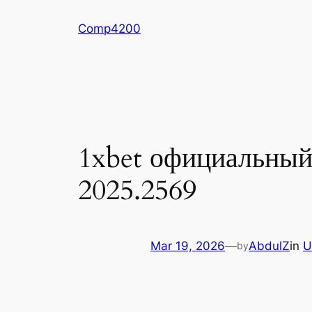
Skip
Comp4200
to
content
1xbet официальный 
2025.2569
Mar 19, 2026
—
AbdulZ
in
U
by