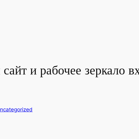
сайт и рабочее зеркало в
ncategorized