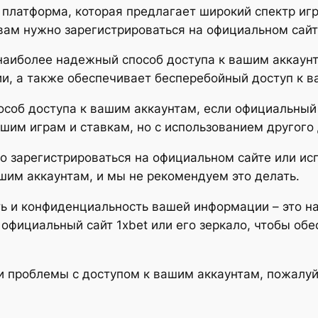
я платформа, которая предлагает широкий спектр игр
 вам нужно зарегистрироваться на официальном сайте
и наиболее надежный способ доступа к вашим аккаун
, а также обеспечивает бесперебойный доступ к в
пособ доступа к вашим аккаунтам, если официальный
шим играм и ставкам, но с использованием другого 
о зарегистрироваться на официальном сайте или испо
ашим аккаунтам, и мы не рекомендуем это делать.
сть и конфиденциальность вашей информации – это 
официальный сайт 1xbet или его зеркало, чтобы об
ли проблемы с доступом к вашим аккаунтам, пожалуй