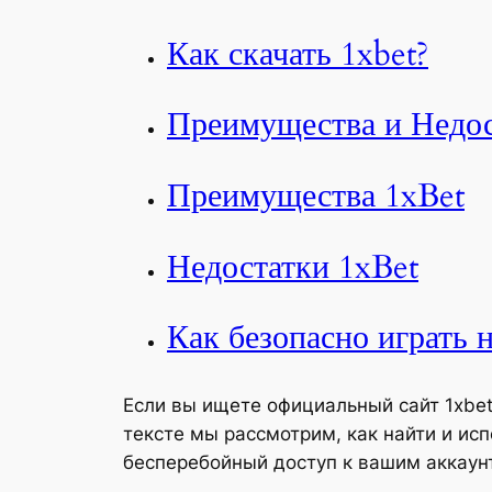
Как скачать 1xbet?
Преимущества и Недос
Преимущества 1xBet
Недостатки 1xBet
Как безопасно играть 
Если вы ищете официальный сайт 1xbet 
тексте мы рассмотрим, как найти и исп
бесперебойный доступ к вашим аккаун