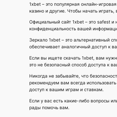
1xbet – это популярная онлайн-игрова
казино и другие. Чтобы начать играть,
Официальный сайт 1xbet – это safest 
конфиденциальность вашей информации
Зеркало 1xbet – это альтернативный с
обеспечивает аналогичный доступ к ва
Если вы ищете скачать 1xbet, вам нужн
это не безопасный способ доступа к в
Никогда не забывайте, что безопасно
рекомендуем вам всегда использовать 
доступ к вашим играм и ставкам.
Если у вас есть какие-либо вопросы и
рады помочь вам.