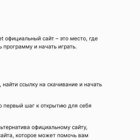
et официальный сайт – это место, где
ь программу и начать играть.
, найти ссылку на скачивание и начать
то первый шаг к открытию для себя
альтернатива официальному сайту,
сайта, которое может помочь вам