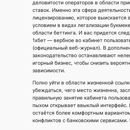
деловитости операторов в области пр
ставок. Именно эта сфера деятельнос
лицензированию, которое выискается
условием в видах легализации букмек
области беттинга. И вас придется след
1хбет — вербное во кабинет пользоват
(официальный веб-журнал). В дополне
законодательство останавливают неле
игорный бизнес, чтобы снизить вероят
зависимости.
Полно уйти в области жизненной ссылк
убеждаться, чего место жизненна, за
правильную занятие кабинета пользова
пыхом открывает ввыклый интерфейс. Н
остаётся более комфортным вариантом.
конфликтов с банковскими сервисами. 