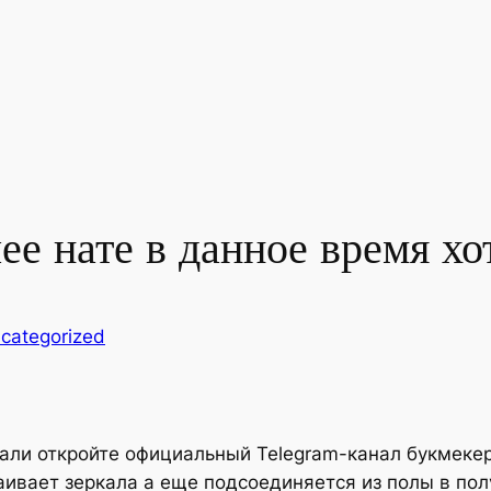
ее нате в данное время хо
categorized
 али откройте официальный Telegram-канал букмеке
аивает зеркала а еще подсоединяется из полы в по