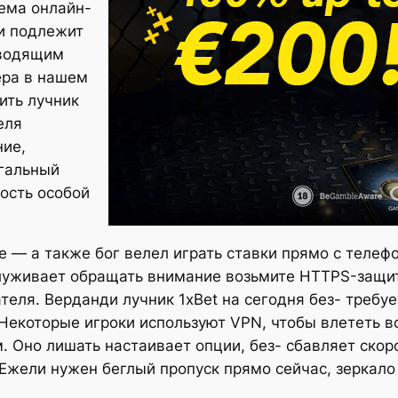
иема онлайн-
ти подлежит
 водящим
ера в нашем
ить лучник
еля
ние,
гальный
ность особой
е — а также бог велел играть ставки прямо с телеф
служивает обращать внимание возьмите HTTPS-защи
теля. Верданди лучник 1xBet на сегодня без- требу
екоторые игроки используют VPN, чтобы влететь воз
 Оно лишать настаивает опции, без- сбавляет скор
Ежели нужен беглый пропуск прямо сейчас, зеркало