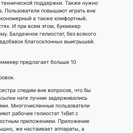
и технической поддержки. Также нужно
а. Пользователи повышают играть вне
закономерный а также комфортный,
тях. И при всем этом, букмекер
му. Балдежное гелиостат, без всякого
 вдобавок благосклонных выигрышей.
кмекер предлагает больше 10
ровок.
естра следим вне вопросов, что бы
ссылки нате лучник задерживались
ими. Многочисленные пользователи
яют рабочее гелиостат 1xBet с
остным приложением. Приложение
ышно, же настаивает аппараты, а