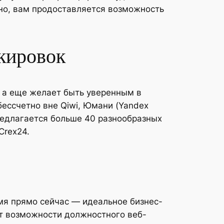
но, вам продоставляется возможность
окировок
 а еще желает быть уверенным в
бессчетно вне Qiwi, Юмани (Yandex
предлагается больше 40 разнообразных
Crex24.
емя прямо сейчас — идеальное бизнес-
ет возможности должностного веб-