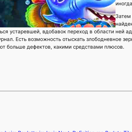
иногда
Затем
найде
ся устаревшей, вдобавок переход в области ней ад
рнал. Есть возможность отыскать злободневное зер
еют больше дефектов, какими средствами плюсов.