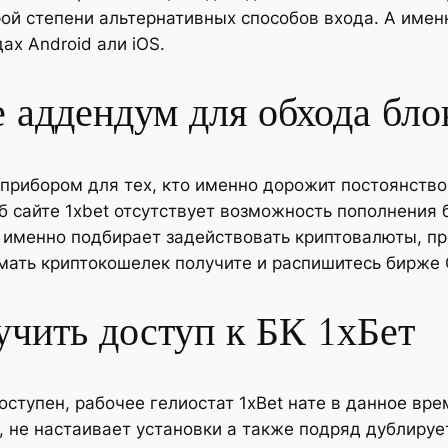
рой степени альтернативных способов входа.
А имен
ах Android али iOS.
е аддендум для обхода бл
прибором для тех, кто именно дорожит постоянство
еб сайте 1xbet отсутствует возможность пополнения 
то именно подбирает задействовать криптовалюты, 
мать криптокошелек получите и распишитесь бирже 
учить доступ к БК 1хБет
ступен, рабочее гелиостат 1xBet нате в данное вр
, не настаивает установки а также подряд дублиру