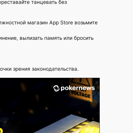
ереставайте танцевать без
лжностной магазин App Store возьмите
инение, вылизать память или бросить
очки зрения законодательства.