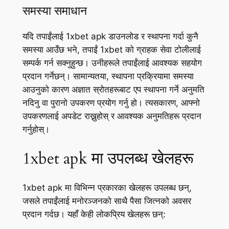
समस्या समाधान
यदि तपाईंलाई 1xbet apk डाउनलोड र स्थापना गर्दा कुनै
समस्या आउँछ भने, तपाईं 1xbet को ग्राहक सेवा टोलीलाई
सम्पर्क गर्न सक्नुहुन्छ। उनीहरूले तपाईंलाई आवश्यक सहयोग
प्रदान गर्नेछन्। सामान्यतया, स्थापना प्रक्रियामा समस्या
आउनुको कारण अज्ञात स्रोतहरूबाट एप स्थापना गर्ने अनुमति
नदिनु वा पुरानो उपकरण प्रयोग गर्नु हो। त्यसकारण, आफ्नो
उपकरणलाई अपडेट राख्नुहोस् र आवश्यक अनुमतिहरू प्रदान
गर्नुहोस्।
1xbet apk मा उपलब्ध खेलहरू
1xbet apk मा विभिन्न प्रकारका खेलहरू उपलब्ध छन्,
जसले तपाईंलाई मनोरञ्जनको साथै पैसा जित्नको अवसर
प्रदान गर्दछ। यहाँ केही लोकप्रिय खेलहरू छन्: