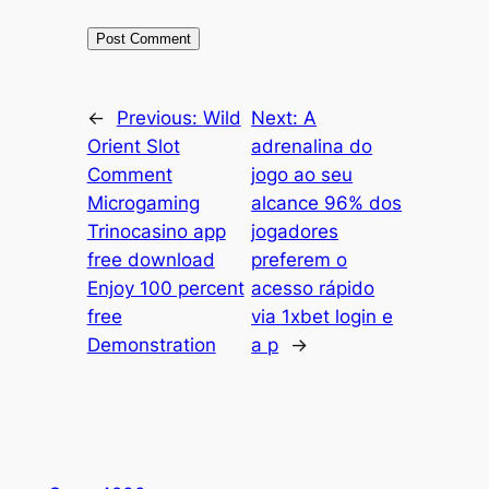
←
Previous:
Wild
Next:
A
Orient Slot
adrenalina do
Comment
jogo ao seu
Microgaming
alcance 96% dos
Trinocasino app
jogadores
free download
preferem o
Enjoy 100 percent
acesso rápido
free
via 1xbet login e
Demonstration
a p
→