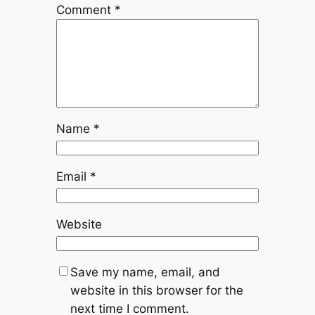
Comment
*
Name
*
Email
*
Website
Save my name, email, and
website in this browser for the
next time I comment.