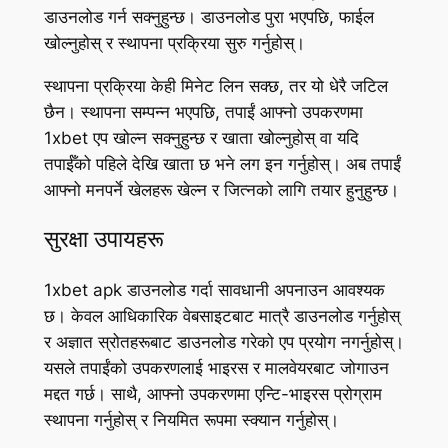
डाउनलोड गर्न सक्नुहुन्छ। डाउनलोड पुरा भएपछि, फाईल
खोल्नुहोस् र स्थापना प्रक्रिया सुरु गर्नुहोस्।
स्थापना प्रक्रिया केही मिनेट लिन सक्छ, तर यो धेरै जटिल
छैन। स्थापना सम्पन्न भएपछि, तपाईं आफ्नो उपकरणमा
1xbet एप खोल्न सक्नुहुन्छ र खाता खोल्नुहोस् वा यदि
तपाईँको पहिले देखि खाता छ भने लग इन गर्नुहोस्। अब तपाईं
आफ्नो मनपर्ने खेलहरू खेल्न र जित्नको लागि तयार हुनुहुन्छ।
सुरक्षा उपायहरू
1xbet apk डाउनलोड गर्दा सावधानी अपनाउन आवश्यक
छ। केवल आधिकारिक वेबसाइटबाट मात्रै डाउनलोड गर्नुहोस्
र अज्ञात स्रोतहरूबाट डाउनलोड गरेको एप प्रयोग नगर्नुहोस्।
यसले तपाईंको उपकरणलाई भाइरस र मालवेयरबाट जोगाउन
मद्दत गर्छ। साथै, आफ्नो उपकरणमा एन्टि-भाइरस प्रोग्राम
स्थापना गर्नुहोस् र नियमित रूपमा स्क्यान गर्नुहोस्।