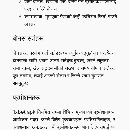
जमा बोनस: खातामा पैसा जम्मा गर्ने प्रयोगकर्ताहरूलाई
प्रदान गरिने बोनस
क्याशब्याक: गुमाएको पैसाको केही प्रतिशत फिर्ता पाउने
अवसर
बोनस सर्तहरू
बोनसहरू प्रयोग गर्दा सर्तहरू ध्यानपूर्वक पढ्नुहोस्। प्रत्येक
बोनसको लागि अलग-अलग सर्तहरू हुन्छन्, जस्तै न्यूनतम
जमा रकम, खेल सट्टेबाजीको संख्या, र समय सीमा। सर्तहरू
पूरा नगरेमा, तपाईं आफ्नो बोनस र जित्ने रकम गुमाउन
सक्नुहुन्छ।
प्रमोशनहरू
1xbet apk नियमित रूपमा विभिन्न प्रकारका प्रमोशनहरू
आयोजना गर्दछ, जस्तै विशेष पुरस्कारहरू, प्रतियोगिताहरू, र
क्याशब्याक अफरहरू। यी प्रमोशनहरूमा भाग लिएर तपाईं थप