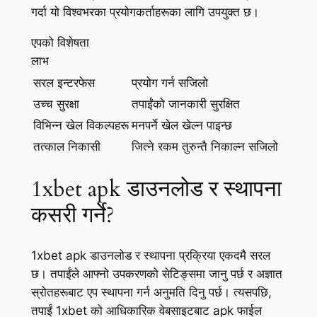
गर्दा यो विश्वभरका प्रयोगकर्ताहरूका लागि उपयुक्त छ।
एपको विशेषता
लाभ
सरल इन्टरफेस
प्रयोग गर्न सजिलो
उच्च सुरक्षा
तपाईंको जानकारी सुरक्षित
विभिन्न खेल विकल्पहरू
मनपर्ने खेल खेल्न पाइन्छ
तत्काल निकासी
जित्ने रकम तुरुन्तै निकाल्न सजिलो
1xbet apk डाउनलोड र स्थापना
कसरी गर्ने?
1xbet apk डाउनलोड र स्थापना प्रक्रिया एकदमै सरल
छ। तपाईंले आफ्नो उपकरणको सेटिङ्समा जानु पर्छ र अज्ञात
स्रोतहरूबाट एप स्थापना गर्न अनुमति दिनु पर्छ। त्यसपछि,
तपाईं 1xbet को आधिकारिक वेबसाइटबाट apk फाईल