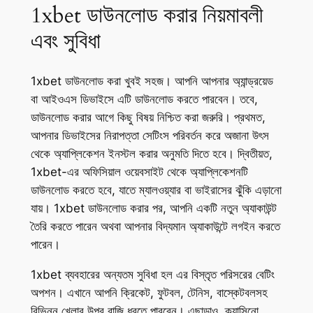
1xbet ডাউনলোড করার নিয়মাবলী
এবং সুবিধা
1xbet ডাউনলোড করা খুবই সহজ। আপনি আপনার অ্যান্ড্রয়েড
বা আইওএস ডিভাইসে এটি ডাউনলোড করতে পারবেন। তবে,
ডাউনলোড করার আগে কিছু বিষয় নিশ্চিত করা জরুরি। প্রথমত,
আপনার ডিভাইসের নিরাপত্তা সেটিংস পরিবর্তন করে অজানা উৎস
থেকে অ্যাপ্লিকেশন ইনস্টল করার অনুমতি দিতে হবে। দ্বিতীয়ত,
1xbet-এর অফিসিয়াল ওয়েবসাইট থেকে অ্যাপ্লিকেশনটি
ডাউনলোড করতে হবে, যাতে ম্যালওয়্যার বা ভাইরাসের ঝুঁকি এড়ানো
যায়। 1xbet ডাউনলোড করার পর, আপনি একটি নতুন অ্যাকাউন্ট
তৈরি করতে পারেন অথবা আপনার বিদ্যমান অ্যাকাউন্টে লগইন করতে
পারেন।
1xbet ব্যবহারের অন্যতম সুবিধা হল এর বিস্তৃত পরিসরের বেটিং
অপশন। এখানে আপনি ক্রিকেট, ফুটবল, টেনিস, বাস্কেটবলসহ
বিভিন্ন খেলার উপর বাজি ধরতে পারবেন। এছাড়াও, ক্যাসিনো