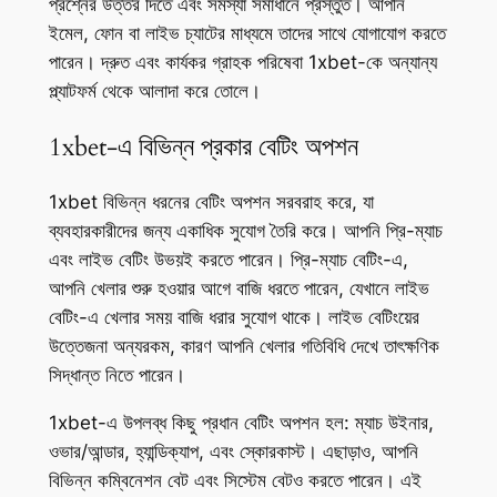
প্রশ্নের উত্তর দিতে এবং সমস্যা সমাধানে প্রস্তুত। আপনি
ইমেল, ফোন বা লাইভ চ্যাটের মাধ্যমে তাদের সাথে যোগাযোগ করতে
পারেন। দ্রুত এবং কার্যকর গ্রাহক পরিষেবা 1xbet-কে অন্যান্য
প্ল্যাটফর্ম থেকে আলাদা করে তোলে।
1xbet-এ বিভিন্ন প্রকার বেটিং অপশন
1xbet বিভিন্ন ধরনের বেটিং অপশন সরবরাহ করে, যা
ব্যবহারকারীদের জন্য একাধিক সুযোগ তৈরি করে। আপনি প্রি-ম্যাচ
এবং লাইভ বেটিং উভয়ই করতে পারেন। প্রি-ম্যাচ বেটিং-এ,
আপনি খেলার শুরু হওয়ার আগে বাজি ধরতে পারেন, যেখানে লাইভ
বেটিং-এ খেলার সময় বাজি ধরার সুযোগ থাকে। লাইভ বেটিংয়ের
উত্তেজনা অন্যরকম, কারণ আপনি খেলার গতিবিধি দেখে তাৎক্ষণিক
সিদ্ধান্ত নিতে পারেন।
1xbet-এ উপলব্ধ কিছু প্রধান বেটিং অপশন হল: ম্যাচ উইনার,
ওভার/আন্ডার, হ্যান্ডিক্যাপ, এবং স্কোরকাস্ট। এছাড়াও, আপনি
বিভিন্ন কম্বিনেশন বেট এবং সিস্টেম বেটও করতে পারেন। এই