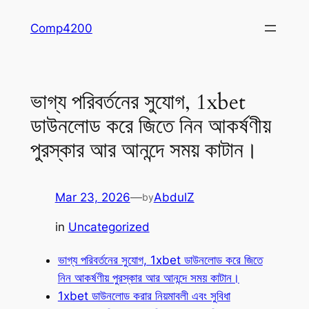
Skip
Comp4200
to
content
ভাগ্য পরিবর্তনের সুযোগ, 1xbet
ডাউনলোড করে জিতে নিন আকর্ষণীয়
পুরস্কার আর আনন্দে সময় কাটান।
Mar 23, 2026
—
AbdulZ
by
in
Uncategorized
ভাগ্য পরিবর্তনের সুযোগ, 1xbet ডাউনলোড করে জিতে
নিন আকর্ষণীয় পুরস্কার আর আনন্দে সময় কাটান।
1xbet ডাউনলোড করার নিয়মাবলী এবং সুবিধা