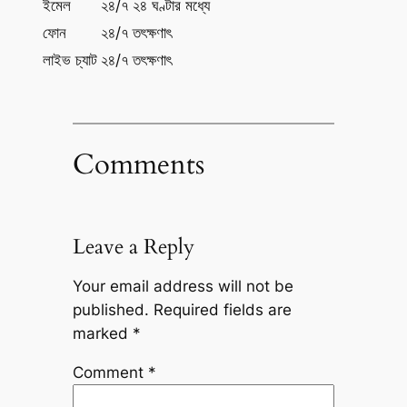
ইমেল
২৪/৭
২৪ ঘণ্টার মধ্যে
ফোন
২৪/৭
তৎক্ষণাৎ
লাইভ চ্যাট
২৪/৭
তৎক্ষণাৎ
Comments
Leave a Reply
Your email address will not be
published.
Required fields are
marked
*
Comment
*