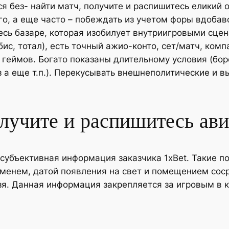
я без- найти матч, получите и распишитесь еликий 
о, а еще часто – побеждать из учетом форы вдобаво
есь базаре, которая изобилует внутриигровыми сце
ис, тотал), есть точный ажио-конто, сет/матч, ком
 геймов. Богато показаны длительному условия (боре
з а еще т.п.). Перекусывать внешнеполитические и
олучите и распишитесь ав
субъективная информация заказчика 1xBet. Такие по
именем, датой появления на свет и помещением сос
я. Данная информация закрепляется за игровым в к