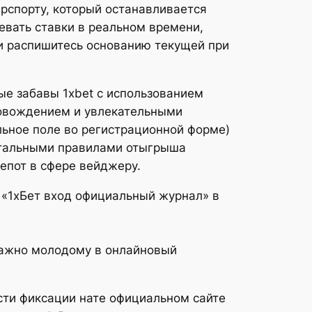
рспорту, который останавливается
евать ставки в реальном времени,
и распишитесь основанию текущей при
ые забавы 1xbet с использованием
ровождением и увлекательными
льное поле во регистрационной форме)
детальными правилами отыгрыша
епот в сфере вейджеру.
 «1хБет вход официальный журнал» в
 ажно молодому в онлайновый
ости фиксации нате официальном сайте