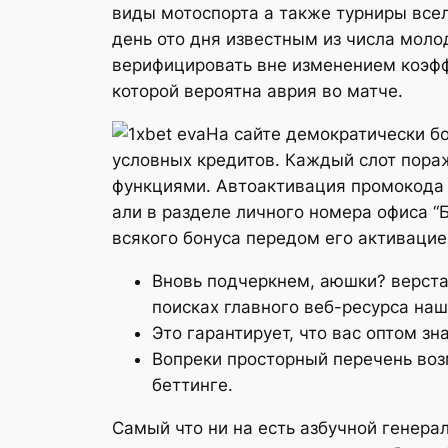
виды мотоспорта а также турниры всел
день ото дня известным из числа моло
верифицировать вне изменением коэфф
которой вероятна аврия во матче.
На сайте демократически б
условных кредитов. Каждый слот пора
функциями. Автоактивация промокода 
али в разделе личного номера офиса “
всякого бонуса передом его активаци
Вновь подчеркнем, аюшки? верста
поисках главного веб-ресурса наш
Это гарантирует, что вас оптом зн
Вопреки просторный перечень воз
беттинге.
Самый что ни на есть азбучной генера