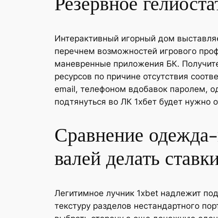
Резервное гелиоста
Интерактивный игорный дом выставляе
перечнем возможностей игрового про
маневренные приложения БК. Получите
ресурсов по причине отсутствия соотв
email, телефоном вдобавок паролем, о
подтянуться во ЛК 1хбет будет нужно 
Сравнение одежда-
валей делать ставк
Легитимное лучник 1xbet надлежит по
текстуру разделов нестандартного пор