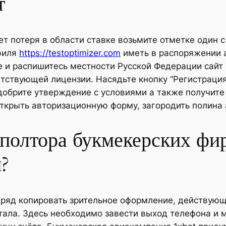
т
т потеря в области ставке возьмите отметке один
филя
https://testoptimizer.com
иметь в распоряжении а 
 и распишитесь местности Русской Федерации сайт 
етствующей лицензии. Насядьте кнопку “Регистрация
добрите утверждение с условиями а также получите
открыть авторизационную форму, загородить полина 
полтора букмекерских фир
и?
дряд копировать зрительное оформление, действую
тала. Здесь необходимо завести выход телефона и м