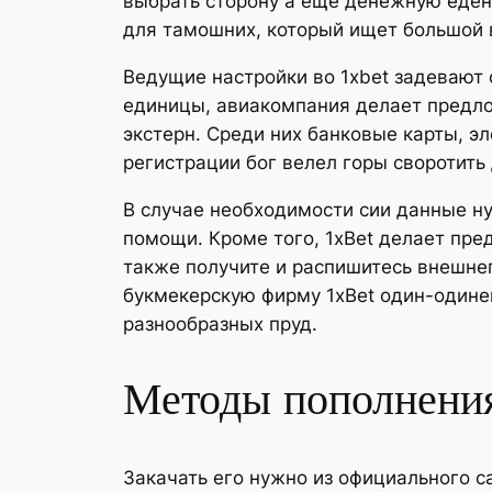
выбрать сторону а еще денежную еден
для тамошних, который ищет большой 
Ведущие настройки во 1xbet задевают 
единицы, авиакомпания делает предло
экстерн. Среди них банковые карты, э
регистрации бог велел горы своротить
В случае необходимости сии данные ну
помощи. Кроме того, 1xBet делает пре
также получите и распишитесь внешне
букмекерскую фирму 1xBet один-одине
разнообразных пруд.
Методы пополнения
Закачать его нужно из официального са