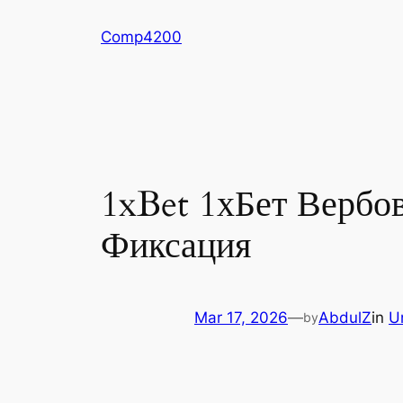
Skip
Comp4200
to
content
1xBet 1хБет Вербо
Фиксация
Mar 17, 2026
—
AbdulZ
in
U
by