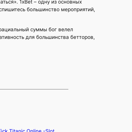
аться». 1xBet – одну из основных
аспишитесь большинство мероприятий,
грациальный суммы бог велел
ативность для большинства бетторов,
ck Titanic Online -Slot