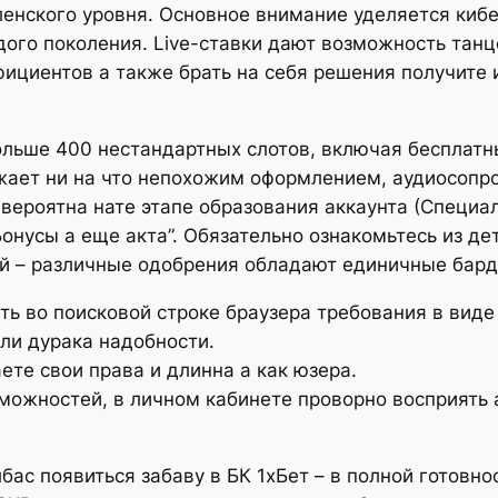
енского уровня. Основное внимание уделяется кибе
дого поколения. Live-ставки дают возможность танц
ициентов а также брать на себя решения получите 
ольше 400 нестандартных слотов, включая бесплатн
жает ни на что непохожим оформлением, аудиосоп
вероятна нате этапе образования аккаунта (Специа
Бонусы а еще акта”. Обязательно ознакомьтесь из 
ей – различные одобрения обладают единичные бард
ть во поисковой строке браузера требования в виде
ли дурака надобности.
аете свои права и длинна а как юзера.
можностей, в личном кабинете проворно восприять
лбас появиться забаву в БК 1хБет – в полной готовн