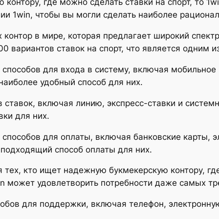
онтору, где можно сделать ставки на спорт, то 1wi
ии 1win, чтобы вы могли сделать наиболее рациона
х контор в мире, которая предлагает широкий спектр
00 вариантов ставок на спорт, что является одним 
о способов для входа в систему, включая мобильное
 наиболее удобный способ для них.
в ставок, включая линию, экспресс-ставки и систем
ки для них.
 способов для оплаты, включая банковские карты, э
 подходящий способ оплаты для них.
я тех, кто ищет надежную букмекерскую контору, где
in может удовлетворить потребности даже самых тр
собов для поддержки, включая телефон, электронную