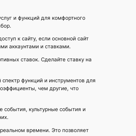
услуг и функций для комфортного
ыбор.
оступ к сайту, если основной сайт
ими аккаунтами и ставками.
ртивных ставок. Сделайте ставку на
й спектр функций и инструментов для
коэффициенты, чем другие, что
ие события, культурные события и
них.
в реальном времени. Это позволяет