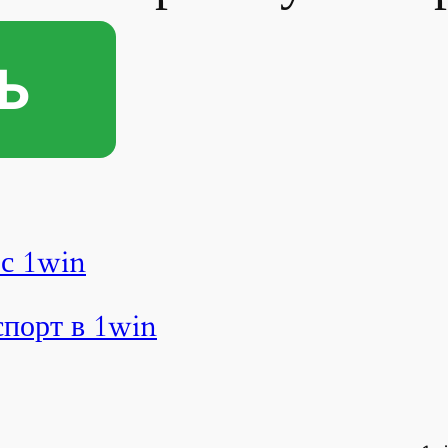
Ь
с 1win
спорт в 1win