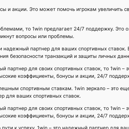
сы и акции. Это может помочь игрокам увеличить с
облемами, то 1win предлагает 24/7 поддержку. Это о
никнут вопросы или проблемы.
й и надежный партнер для ваших спортивных ставок.
ния безопасности транзакций и защиты личных данн
й партнер для своих спортивных ставок, то 1win – 
высокие коэффициенты, бонусы и акции, 24/7 поддерж
спешным спортивным ставкам. 1win зеркало – это ещ
ер для ваших спортивных ставок.
й партнер для своих спортивных ставок, то 1win – 
высокие коэффициенты, бонусы и акции, 24/7 поддерж
о пути к успеху. 1win – это надежный партнер для ва