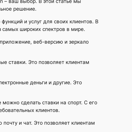
n – ваш выбор. В этой статье мы
льное решение.
 функций и услуг для своих клиентов. В
из самых широких спектров в мире.
 приложение, веб-версию и зеркало
ные ставки. Это позволяет клиентам
лектронные деньги и другие. Это
 можно сделать ставки на спорт. С его
ебовательных клиентов.
 почту и чат. Это позволяет клиентам