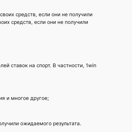
своих средств, если они не получили
воих средств, если они не получили
й ставок на спорт. В частности, 1win
ия и многое другое;
получили ожидаемого результата.