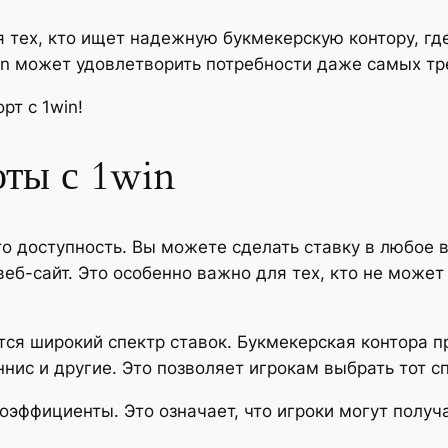
я тех, кто ищет надежную букмекерскую контору, где
in может удовлетворить потребности даже самых тр
рт с 1win!
ты с 1win
то доступность. Вы можете сделать ставку в любое 
еб-сайт. Это особенно важно для тех, кто не может 
ся широкий спектр ставок. Букмекерская контора п
ннис и другие. Это позволяет игрокам выбрать тот с
оэффициенты. Это означает, что игроки могут получа