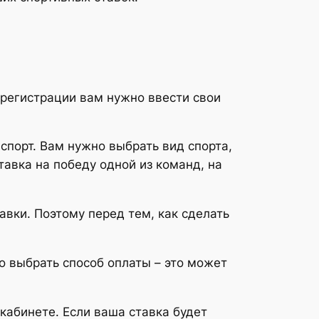
я регистрации вам нужно ввести свои
спорт. Вам нужно выбрать вид спорта,
тавка на победу одной из команд, на
авки. Поэтому перед тем, как сделать
о выбрать способ оплаты – это может
кабинете. Если ваша ставка будет