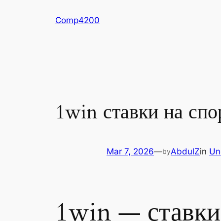
Skip
Comp4200
to
content
1win ставки на спо
Mar 7, 2026
—
AbdulZ
in
Un
by
1win — ставки