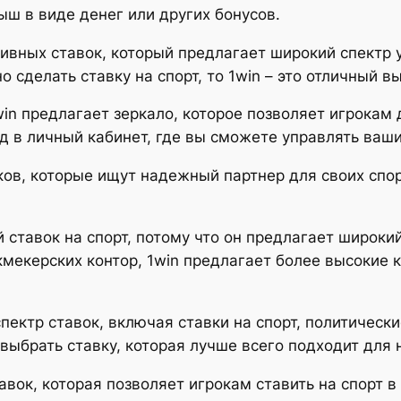
ш в виде денег или других бонусов.
тивных ставок, который предлагает широкий спектр 
 сделать ставку на спорт, то 1win – это отличный в
in предлагает зеркало, которое позволяет игрокам д
д в личный кабинет, где вы сможете управлять ваш
оков, которые ищут надежный партнер для своих спо
й ставок на спорт, потому что он предлагает широки
кмекерских контор, 1win предлагает более высокие 
пектр ставок, включая ставки на спорт, политическ
выбрать ставку, которая лучше всего подходит для 
авок, которая позволяет игрокам ставить на спорт 