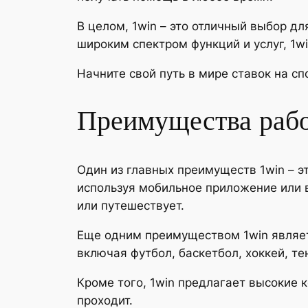
В целом, 1win – это отличный выбор дл
широким спектром функций и услуг, 1w
Начните свой путь в мире ставок на спо
Преимущества рабо
Один из главных преимуществ 1win – э
используя мобильное приложение или в
или путешествует.
Еще одним преимуществом 1win являет
включая футбол, баскетбол, хоккей, те
Кроме того, 1win предлагает высокие к
проходит.