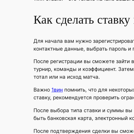
Как сделать ставку
Для начала вам нужно зарегистрироват
контактные данные, выбрать пароль и 
После регистрации вы сможете зайти в
турнир, команды и коэффициент. Затем
тотал или на исход матча.
Важно
1вин
помнить, что для некоторы
ставку, рекомендуется проверить огра
После выбора типа ставки и суммы вы
быть банковская карта, электронный к
После подтверждения сделки вы сможе