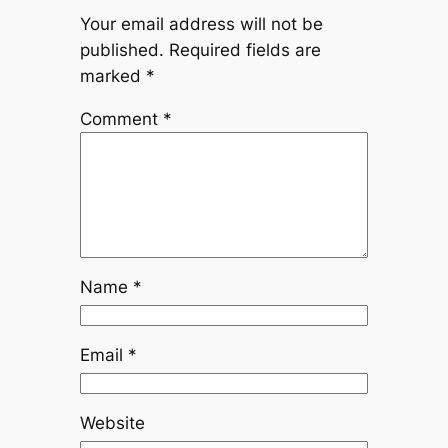
Your email address will not be
published.
Required fields are
marked
*
Comment
*
Name
*
Email
*
Website