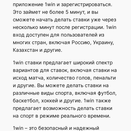
приложение 1win и зарегистрироваться.
Это займет не более 5 минут, и вы
сможете начать делать ставки уже через
несколько минут после регистрации. 1win
вход доступен для пользователей из
многих стран, включая Россию, Украину,
Казахстан и другие.
1win ставки предлагает широкий спектр
вариантов для ставок, включая ставки на
исход матча, количество голов, пенальти
и другие. Вы можете делать ставки на
различные виды спорта, включая футбол,
баскетбол, хоккей и другие. 1win также
предлагает возможность делать ставки
на спорт в режиме реального времени.
1win – это безопасный и надежный