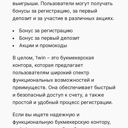
выигрыши. Пользователи могут получать
бонусы за регистрацию, за первый
депозит и за участие в различных акциях.
Бонус за регистрацию
Бонус за первый депозит
Акции и промокоды
В целом, 1win – это букмекерская
контора, которая предлагает
пользователям широкий спектр
функциональных возможностей и
преимуществ. Она обеспечивает быстрый
и безопасный доступ к счету, а также
простой и удобный процесс регистрации.
Если вы ищете надежную и
функциональную букмекерскую контору,