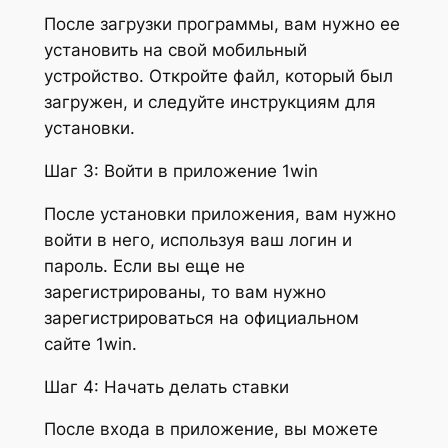
После загрузки программы, вам нужно ее
установить на свой мобильный
устройство. Откройте файл, который был
загружен, и следуйте инструкциям для
установки.
Шаг 3: Войти в приложение 1win
После установки приложения, вам нужно
войти в него, используя ваш логин и
пароль. Если вы еще не
зарегистрированы, то вам нужно
зарегистрироваться на официальном
сайте 1win.
Шаг 4: Начать делать ставки
После входа в приложение, вы можете