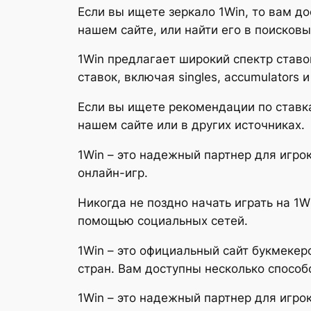
Если вы ищете зеркало 1Win, то вам д
нашем сайте, или найти его в поисковы
1Win предлагает широкий спектр ставо
ставок, включая singles, accumulators 
Если вы ищете рекомендации по ставка
нашем сайте или в других источниках.
1Win – это надежный партнер для игро
онлайн-игр.
Никогда не поздно начать играть на 1W
помощью социальных сетей.
1Win – это официальный сайт букмекерс
стран. Вам доступны несколько способ
1Win – это надежный партнер для игро