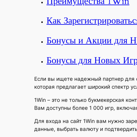
Преимущества 1Win
Как Зарегистрироватьс
Бонусы и Акции для Н
Бонусы для Новых Иг
Если вы ищете надежный партнер для с
которая предлагает широкий спектр усл
1Win – это не только букмекерская кон
Вам доступны более 1 000 игр, включая
Для входа на сайт 1Win вам нужно зар
данные, выбрать валюту и подтвердит