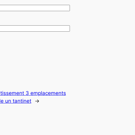
rtissement 3 emplacements
e un tantinet
→