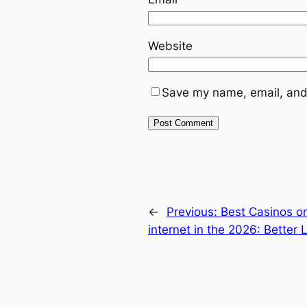
Website
Save my name, email, and 
←
Previous:
Best Casinos on
internet in the 2026: Better 