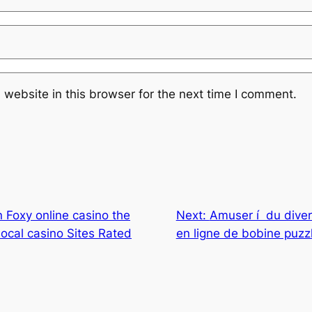
website in this browser for the next time I comment.
 Foxy online casino the
Next:
Amuser í du dive
Local casino Sites Rated
en ligne de bobine puzzl