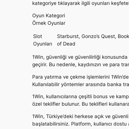
kategoriye tıklayarak ilgili oyunları keşfe
Oyun Kategori
Örnek Oyunlar
Slot
Starburst, Gonzo’s Quest, Boo
Oyunları
of Dead
1Win, güvenliği ve güvenilirliği konusunda
geçirir. Bu nedenle, kaydınızın ve para t
Para yatırma ve çekme işlemlerini 1Win’de
Kullanılabilir yöntemler arasında banka tran
1Win, kullanıcılarına çeşitli bonus ve kampa
özel teklifler bulunur. Bu teklifleri kullan
1Win, Türkiye’deki herkese açık ve güvenl
başlatabilirsiniz. Platform, kullanıcı dost