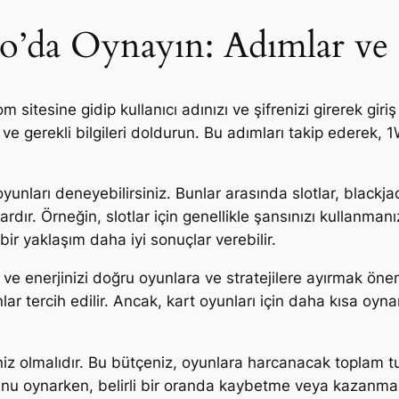
’da Oynayın: Adımlar ve 
m sitesine gidip kullanıcı adınızı ve şifrenizi girerek gi
e gerekli bilgileri doldurun. Bu adımları takip ederek, 1W
yunları deneyebilirsiniz. Bunlar arasında slotlar, blackj
r vardır. Örneğin, slotlar için genellikle şansınızı kullan
 bir yaklaşım daha iyi sonuçlar verebilir.
e enerjinizi doğru oyunlara ve stratejilere ayırmak önemli
ar tercih edilir. Ancak, kart oyunları için daha kısa oyn
iz olmalıdır. Bu bütçeniz, oyunlara harcanacak toplam tuta
yunu oynarken, belirli bir oranda kaybetme veya kazanma sı