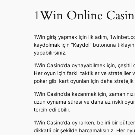
1Win Online Casino
1Win giriş yapmak için ilk adım, 1winbet.co
kaydolmak için “Kaydol” butonuna tıklayın v
yapabilirsiniz.
1Win Casino’da oynayabilmek için, çeşitli o
Her oyun için farklı taktikler ve stratejile
poker gibi kart oyunları için daha stratejik
1Win Casino’da kazanmak için, zamanınızı v
uzun oynama süresi ve daha az riskli oyunl
tercih edilebilir.
1Win Casino’da oynarken, belirli bir bütçen
dikkatli bir şekilde harcamalısınız. Her o