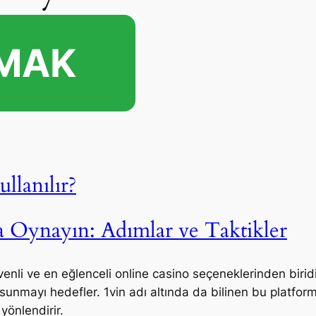
MAK
llanılır?
 Oynayın: Adımlar ve Taktikler
venli ve en eğlenceli online casino seçeneklerinden birid
unmayı hedefler. 1vin adı altında da bilinen bu platform
önlendirir.