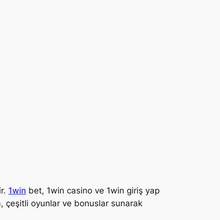
ir.
1win
bet, 1win casino ve 1win giriş yap
, çeşitli oyunlar ve bonuslar sunarak