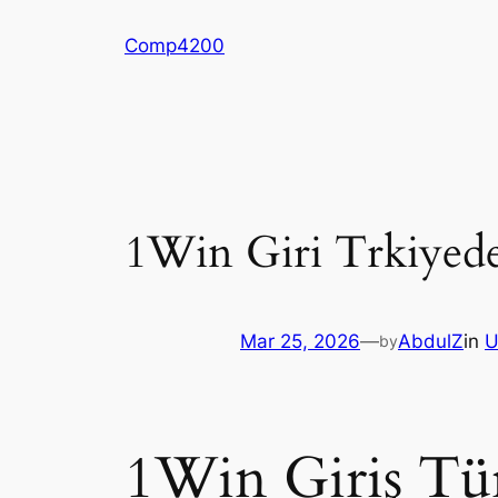
Skip
Comp4200
to
content
1Win Giri Trkiyed
Mar 25, 2026
—
AbdulZ
in
U
by
1Win Giriş Tü