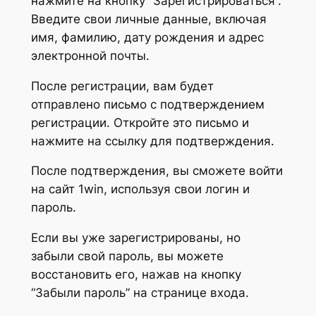
нажмите на кнопку “Зарегистрироваться”.
Введите свои личные данные, включая
имя, фамилию, дату рождения и адрес
электронной почты.
После регистрации, вам будет
отправлено письмо с подтверждением
регистрации. Откройте это письмо и
нажмите на ссылку для подтверждения.
После подтверждения, вы сможете войти
на сайт 1win, используя свои логин и
пароль.
Если вы уже зарегистрированы, но
забыли свой пароль, вы можете
восстановить его, нажав на кнопку
“Забыли пароль” на странице входа.