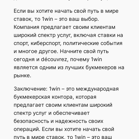
Если вы хотите начать свой путь в мире
ставок, то 1win – это ваш выбор.
Компания предлагает своим клиентам
широкий спектр услуг, включая ставки на
спорт, киберспорт, политические события
и многое другое. Начните свой путь
сегодня и découvrez, почему 1win
является одним из лучших букмекеров на
рынке.
Заключение: 1win – это международная
букмекерская контора, которая
предлагает своим клиентам широкий
спектр услуг и обеспечивает
безопасность и надежность своих
операций. Если вы хотите начать свой
путь в мире ставок, то 1win – это ваш