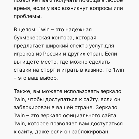
позволяет вам получать помощь в любое
время, если у вас возникнут вопросы или
проблемы.
В целом, 1win – это надежная
букмекерская контора, которая
предлагает широкий спектр услуг для
игроков из России и других стран. Если
вы ищете место, где можно сделать
ставки на спорт и играть в казино, то 1win
– это ваш выбор.
Также, вы можете использовать зеркало
1win, чтобы доступаться к сайту, если он
заблокирован в вашей стране. Зеркало
1win – это зеркало официального сайта
1win, которое позволяет вам доступаться
к сайту, даже если он заблокирован.