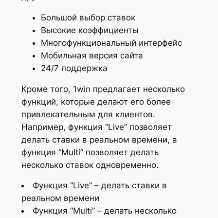
Большой выбор ставок
Высокие коэффициенты
Многофункциональный интерфейс
Мобильная версия сайта
24/7 поддержка
Кроме того, 1win предлагает несколько
функций, которые делают его более
привлекательным для клиентов.
Например, функция “Live” позволяет
делать ставки в реальном времени, а
функция “Multi” позволяет делать
несколько ставок одновременно.
Функция “Live” – делать ставки в
реальном времени
Функция “Multi” – делать несколько