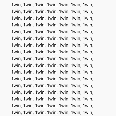
1win, 1win, 1win, 1win, 1win, 1win, 1win,
1win, 1win, 1win, 1win, 1win, 1win, 1win,
1win, 1win, 1win, 1win, 1win, 1win, 1win,
1win, 1win, 1win, 1win, 1win, 1win, 1win,
1win, 1win, 1win, 1win, 1win, 1win, 1win,
1win, 1win, 1win, 1win, 1win, 1win, 1win,
1win, 1win, 1win, 1win, 1win, 1win, 1win,
1win, 1win, 1win, 1win, 1win, 1win, 1win,
1win, 1win, 1win, 1win, 1win, 1win, 1win,
1win, 1win, 1win, 1win, 1win, 1win, 1win,
1win, 1win, 1win, 1win, 1win, 1win, 1win,
1win, 1win, 1win, 1win, 1win, 1win, 1win,
1win, 1win, 1win, 1win, 1win, 1win, 1win,
1win, 1win, 1win, 1win, 1win, 1win, 1win,
1win, 1win, 1win, 1win, 1win, 1win, 1win,
1win, 1win, 1win, 1win, 1win, 1win, 1win,
1win, 1win, 1win, 1win, 1win, 1win, 1win,