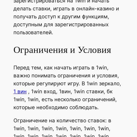
зарегистрироваться на 1win и начать
делать ставки, играть в онлайн-казино и
получать доступ к другим функциям,
доступным для зарегистрированных
пользователей.
Ограничения и Условия
Перед тем, как начать играть в 1win,
важно понимать ограничения и условия,
которые регулируют игру. В 1win зеркало,
1 вин
, 1win вход, 1вин, 1win ставки, бк
1win, 1win, есть несколько ограничений,
которые необходимо соблюдать.
Ограничение на количество ставок: в
1win, 1win, 1win, 1win, 1win, 1win, 1win,
1win, 1win, 1win, 1win, 1win, 1win, 1win,