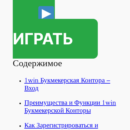
ИГРАТЬ
Содержимое
1win Букмекерская Контора –
Вход
Преимущества и Функции 1win
Букмекерской Конторы
Как Зарегистрироваться и