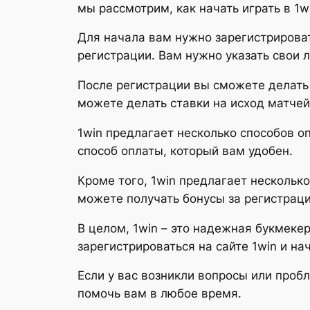
мы рассмотрим, как начать играть в 1w
Для начала вам нужно зарегистрировать
регистрации. Вам нужно указать свои 
После регистрации вы сможете делать 
можете делать ставки на исход матчей
1win предлагает несколько способов о
способ оплаты, который вам удобен.
Кроме того, 1win предлагает нескольк
можете получать бонусы за регистраци
В целом, 1win – это надежная букмеке
зарегистрироваться на сайте 1win и нач
Если у вас возникли вопросы или проб
помочь вам в любое время.