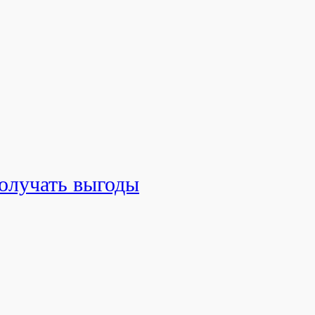
получать выгоды