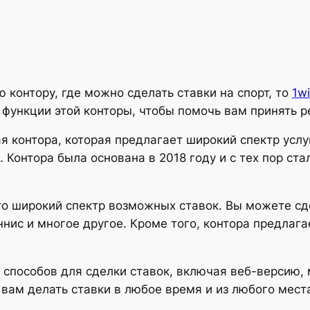
контору, где можно сделать ставки на спорт, то
1w
функции этой конторы, чтобы помочь вам принять р
 контора, которая предлагает широкий спектр услуг,
 Контора была основана в 2018 году и с тех пор ст
то широкий спектр возможных ставок. Вы можете сде
ннис и многое другое. Кроме того, контора предлага
о способов для сделки ставок, включая веб-версию
 вам делать ставки в любое время и из любого мест