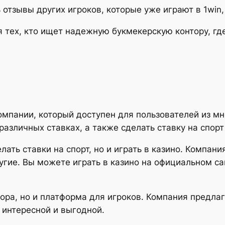
тзывы других игроков, которые уже играют в 1win, 
я тех, кто ищет надежную букмекерскую контору, гд
компании, который доступен для пользователей из мн
зличных ставках, а также сделать ставку на спорт 
лать ставки на спорт, но и играть в казино. Компан
ругие. Вы можете играть в казино на официальном са
нтора, но и платформа для игроков. Компания предл
 интересной и выгодной.