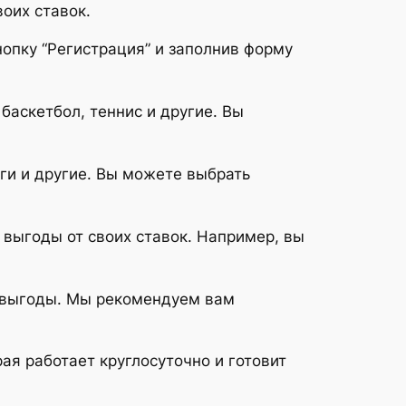
воих ставок.
нопку “Регистрация” и заполнив форму
баскетбол, теннис и другие. Вы
ги и другие. Вы можете выбрать
 выгоды от своих ставок. Например, вы
ть выгоды. Мы рекомендуем вам
ая работает круглосуточно и готовит