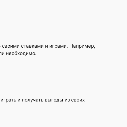
ь своими ставками и играми. Например,
сли необходимо.
играть и получать выгоды из своих