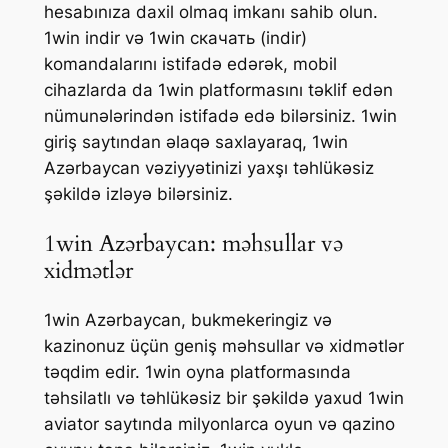
hesabınıza daxil olmaq imkanı sahib olun.
1win indir və 1win скачать (indir)
komandalarını istifadə edərək, mobil
cihazlarda da 1win platformasını təklif edən
nümunələrindən istifadə edə bilərsiniz. 1win
giriş saytından əlaqə saxlayaraq, 1win
Azərbaycan vəziyyətinizi yaxşı təhlükəsiz
şəkildə izləyə bilərsiniz.
1win Azərbaycan: məhsullar və
xidmətlər
1win Azərbaycan, bukmekeringiz və
kazinonuz üçün geniş məhsullar və xidmətlər
təqdim edir. 1win oyna platformasında
təhsilatlı və təhlükəsiz bir şəkildə yaxud 1win
aviator saytında milyonlarca oyun və qazino