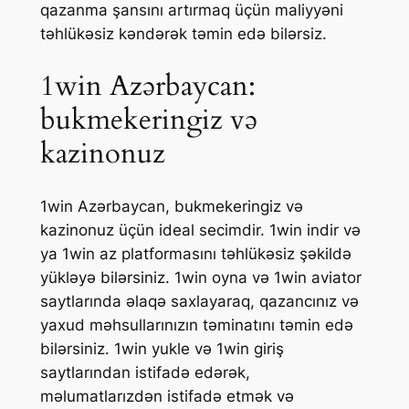
qazanma şansını artırmaq üçün maliyyəni
təhlükəsiz kəndərək təmin edə bilərsiz.
1win Azərbaycan:
bukmekeringiz və
kazinonuz
1win Azərbaycan, bukmekeringiz və
kazinonuz üçün ideal secimdir. 1win indir və
ya 1win az platformasını təhlükəsiz şəkildə
yükləyə bilərsiniz. 1win oyna və 1win aviator
saytlarında əlaqə saxlayaraq, qazancınız və
yaxud məhsullarınızın təminatını təmin edə
bilərsiniz. 1win yukle və 1win giriş
saytlarından istifadə edərək,
məlumatlarızdən istifadə etmək və