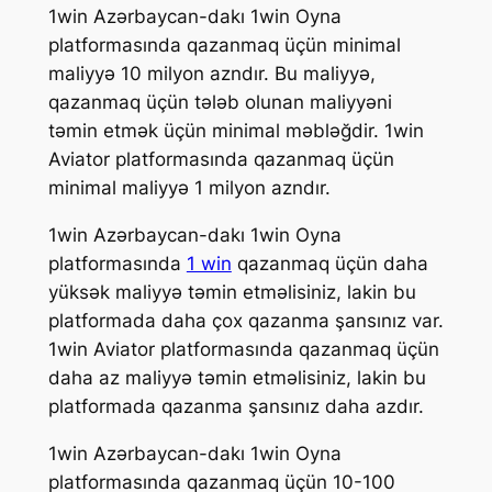
1win Azərbaycan-dakı 1win Oyna
platformasında qazanmaq üçün minimal
maliyyə 10 milyon azndır. Bu maliyyə,
qazanmaq üçün tələb olunan maliyyəni
təmin etmək üçün minimal məbləğdir. 1win
Aviator platformasında qazanmaq üçün
minimal maliyyə 1 milyon azndır.
1win Azərbaycan-dakı 1win Oyna
platformasında
1 win
qazanmaq üçün daha
yüksək maliyyə təmin etməlisiniz, lakin bu
platformada daha çox qazanma şansınız var.
1win Aviator platformasında qazanmaq üçün
daha az maliyyə təmin etməlisiniz, lakin bu
platformada qazanma şansınız daha azdır.
1win Azərbaycan-dakı 1win Oyna
platformasında qazanmaq üçün 10-100