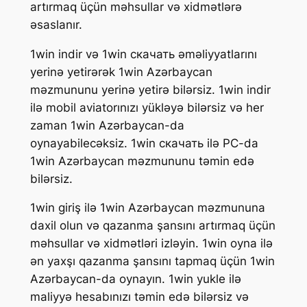
artırmaq üçün məhsullar və xidmətlərə
əsaslanır.
1win indir və 1win скачать əməliyyatlarını
yerinə yetirərək 1win Azərbaycan
məzmununu yerinə yetirə bilərsiz. 1win indir
ilə mobil aviatorınızı yükləyə bilərsiz və her
zaman 1win Azərbaycan-da
oynayabilecəksiz. 1win скачать ilə PC-da
1win Azərbaycan məzmununu təmin edə
bilərsiz.
1win giriş ilə 1win Azərbaycan məzmununa
daxil olun və qazanma şansını artırmaq üçün
məhsullar və xidmətləri izləyin. 1win oyna ilə
ən yaxşı qazanma şansını tapmaq üçün 1win
Azərbaycan-da oynayın. 1win yukle ilə
maliyyə hesabınızı təmin edə bilərsiz və