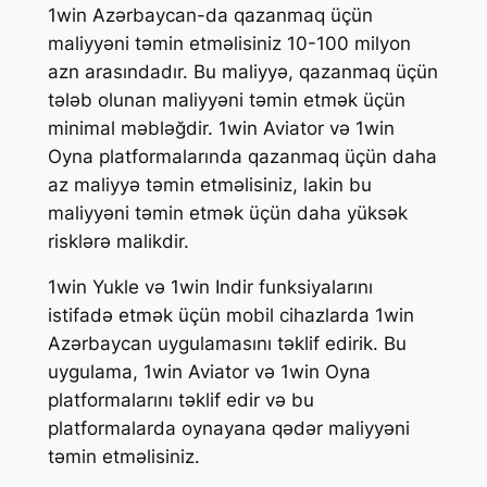
1win Azərbaycan-da qazanmaq üçün
maliyyəni təmin etməlisiniz 10-100 milyon
azn arasındadır. Bu maliyyə, qazanmaq üçün
tələb olunan maliyyəni təmin etmək üçün
minimal məbləğdir. 1win Aviator və 1win
Oyna platformalarında qazanmaq üçün daha
az maliyyə təmin etməlisiniz, lakin bu
maliyyəni təmin etmək üçün daha yüksək
risklərə malikdir.
1win Yukle və 1win Indir funksiyalarını
istifadə etmək üçün mobil cihazlarda 1win
Azərbaycan uygulamasını təklif edirik. Bu
uygulama, 1win Aviator və 1win Oyna
platformalarını təklif edir və bu
platformalarda oynayana qədər maliyyəni
təmin etməlisiniz.