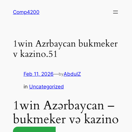
Skip
Comp4200
to
content
1win Azrbaycan bukmeker
v kazino.51
Feb 11, 2026
—
AbdulZ
by
in
Uncategorized
1win Azərbaycan –
bukmeker və kazino