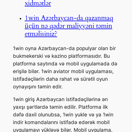
xidmətlər
1win Azərbaycan-da qazanmaq
üçün nə qədər maliyyəni təmin
etməlisiniz?
1win oyna Azərbaycan-da populyar olan bir
bukmekerski və kazino platformasıdır. Bu
platforma saytında və mobil uygulamada də
erişilə bilər. 1win aviator mobil uygulaması,
istifadəçilərin daha rahat və sürətli oyun
oynayışını təmin edir.
1win giriş Azərbaycan istifadəçilərinə ən
yaxşı şərtlərdə təmin edilir. Platforma ilk
dəfə daxil olunubsa, 1win yukle və ya 1win
indir komandalarını istifadə edərək mobil
uygulamayı yükləyə bilər. Mobil uygulama,