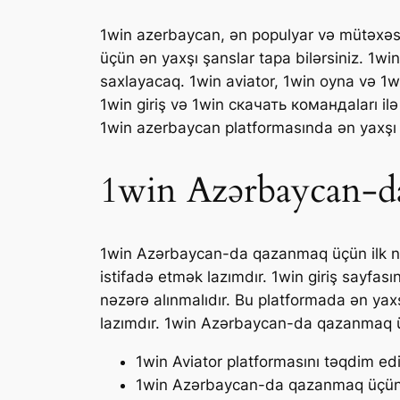
1win azerbaycan, ən populyar və mütəxəss
üçün ən yaxşı şanslar tapa bilərsiniz. 1win
saxlayacaq. 1win aviator, 1win oyna və 1win
1win giriş və 1win скачать командaları il
1win azerbaycan platformasında ən yaxşı ş
1win Azərbaycan-da
1win Azərbaycan-da qazanmaq üçün ilk nət
istifadə etmək lazımdır. 1win giriş sayf
nəzərə alınmalıdır. Bu platformada ən yax
lazımdır. 1win Azərbaycan-da qazanmaq üç
1win Aviator platformasını təqdim edi
1win Azərbaycan-da qazanmaq üçün 