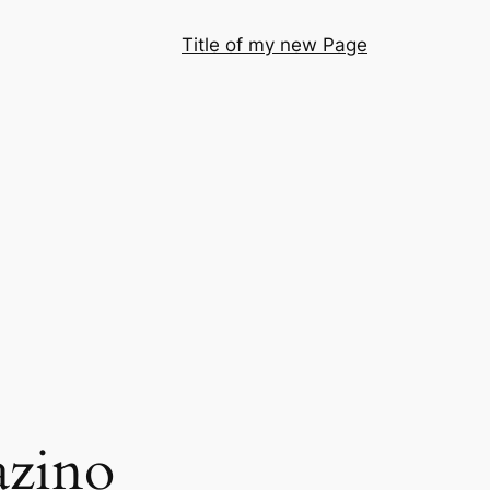
Title of my new Page
azino