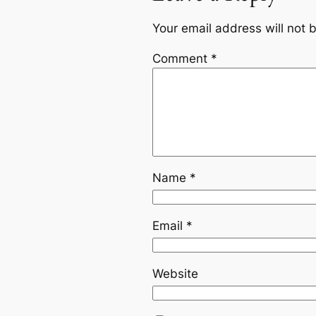
Your email address will not 
Comment
*
Name
*
Email
*
Website