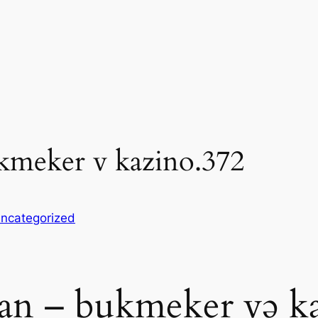
kmeker v kazino.372
ncategorized
an – bukmeker və k