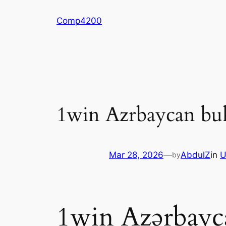
Skip
Comp4200
to
content
1win Azrbaycan bu
Mar 28, 2026
—
AbdulZ
in
U
by
1win Azərbayc