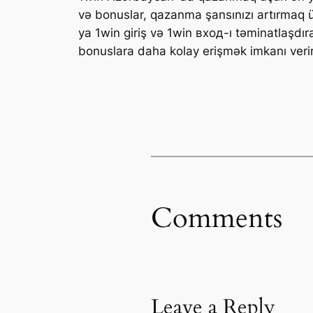
və bonuslar, qazanma şansınızı artırmaq ü
ya 1win giriş və 1win вход-ı təminatlaşdır
bonuslara daha kolay erişmək imkanı verir
Comments
Leave a Reply