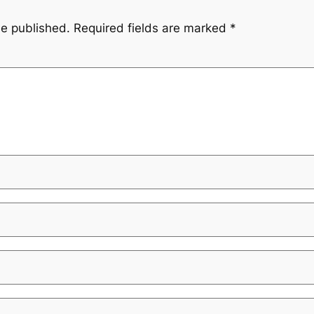
be published.
Required fields are marked
*