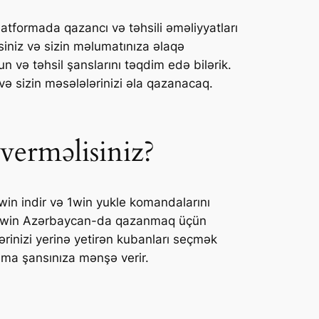
tformada qazancı və təhsili əməliyyatları
rsiniz və sizin məlumatınıza əlaqə
n və təhsil şanslarını təqdim edə bilərik.
və sizin məsələlərinizi əla qazanacaq.
erməlisiniz?
in indir və 1win yukle komandalarını
 və 1win Azərbaycan-da qazanmaq üçün
ərinizi yerinə yetirən kubanları seçmək
nma şansınıza mənşə verir.