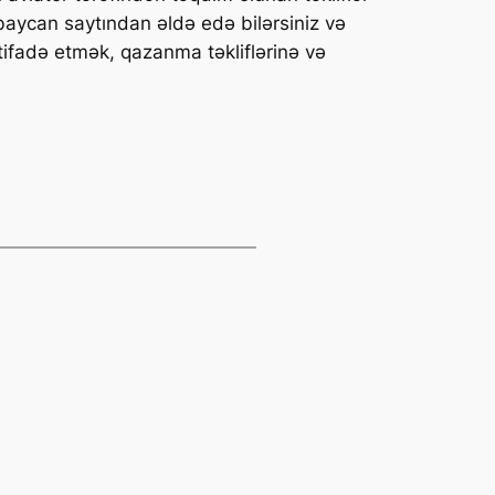
rbaycan saytından əldə edə bilərsiniz və
stifadə etmək, qazanma təkliflərinə və