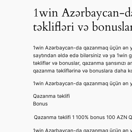
1win Azərbaycan-da
təklifləri və bonusla
1win Azərbaycan-da qazanmaq üçün ən yaxşı
saytından əldə edə bilərsiniz və ya 1win g
təkliflər və bonuslar, qazanma şansınızı ar
qazanma təkliflərinə və bonuslara daha ko
1win Azərbaycan-da qazanmaq üçün ən yaxş
Qazanma təklifi
Bonus
Qazanma təklifi 1
100% bonus 100 AZN
Q
1win Azərbaycan-da qazanmaq üçün ən yaxşı 