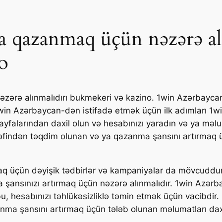
 qazanmaq üçün nəzərə alı
o
zərə alınmalıdırı bukmekeri və kazino. 1win Azərbayca
1win Azərbaycan-dən istifadə etmək üçün ilk adımları 1w
ayfalarından daxil olun və hesabınızı yaradın və ya məlu
findən təqdim olunan və ya qazanma şansını artırmaq ü
 üçün dəyişik tədbirlər və kampaniyalar da mövcuddur
 şansınızı artırmaq üçün nəzərə alınmalıdır. 1win Azər
 bu, hesabınızı təhlükəsizliklə təmin etmək üçün vacib
nma şansını artırmaq üçün tələb olunan məlumatları daxi