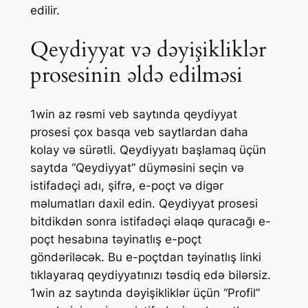
edilir.
Qeydiyyat və dəyişikliklər
prosesinin əldə edilməsi
1win az rəsmi veb saytında qeydiyyat
prosesi çox basqa veb saytlardan daha
kolay və sürətli. Qeydiyyatı başlamaq üçün
saytda “Qeydiyyat” düyməsini seçin və
istifadəçi adı, şifrə, e-poçt və digər
məlumatları daxil edin. Qeydiyyat prosesi
bitdikdən sonra istifadəçi əlaqə quracağı e-
poçt hesabına təyinatlış e-poçt
göndəriləcək. Bu e-poçtdan təyinatlış linki
tıklayaraq qeydiyyatınızı təsdiq edə bilərsiz.
1win az saytında dəyişikliklər üçün “Profil”