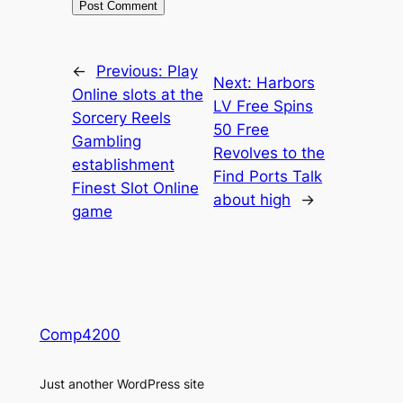
←
Previous:
Play
Next:
Harbors
Online slots at the
LV Free Spins
Sorcery Reels
50 Free
Gambling
Revolves to the
establishment
Find Ports Talk
Finest Slot Online
about high
→
game
Comp4200
Just another WordPress site