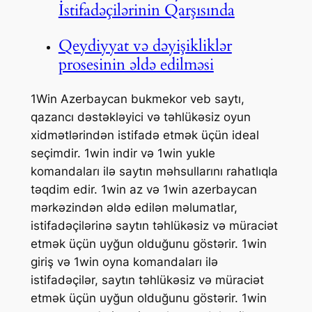
İstifadəçilərinin Qarşısında
Qeydiyyat və dəyişikliklər
prosesinin əldə edilməsi
1Win Azerbaycan bukmekor veb saytı,
qazancı dəstəkləyici və təhlükəsiz oyun
xidmətlərindən istifadə etmək üçün ideal
seçimdir. 1win indir və 1win yukle
komandaları ilə saytın məhsullarını rahatlıqla
təqdim edir. 1win az və 1win azerbaycan
mərkəzindən əldə edilən məlumatlar,
istifadəçilərinə saytın təhlükəsiz və müraciət
etmək üçün uyğun olduğunu göstərir. 1win
giriş və 1win oyna komandaları ilə
istifadəçilər, saytın təhlükəsiz və müraciət
etmək üçün uyğun olduğunu göstərir. 1win