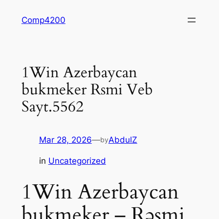
Skip
Comp4200
to
content
1Win Azerbaycan
bukmeker Rsmi Veb
Sayt.5562
Mar 28, 2026
—
AbdulZ
by
in
Uncategorized
1Win Azerbaycan
bukmeker – Rəsmi