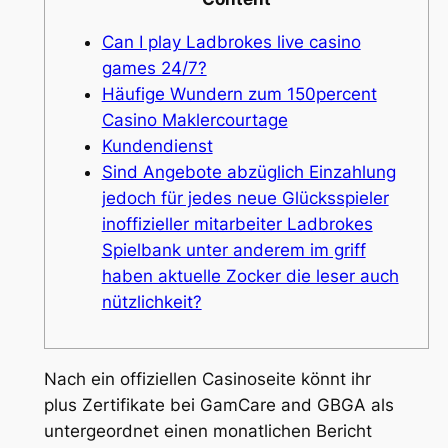
Can I play Ladbrokes live casino
games 24/7?
Häufige Wundern zum 150percent
Casino Maklercourtage
Kundendienst
Sind Angebote abzüglich Einzahlung
jedoch für jedes neue Glücksspieler
inoffizieller mitarbeiter Ladbrokes
Spielbank unter anderem im griff
haben aktuelle Zocker die leser auch
nützlichkeit?
Nach ein offiziellen Casinoseite könnt ihr
plus Zertifikate bei GamCare and GBGA als
untergeordnet einen monatlichen Bericht