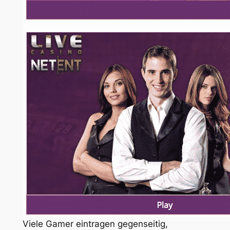
Viele Gamer eintragen gegenseitig,