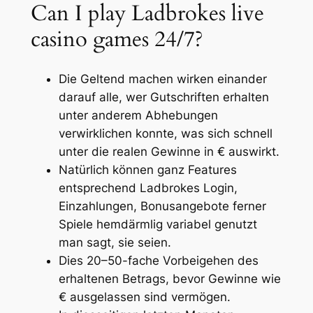
Can I play Ladbrokes live
casino games 24/7?
Die Geltend machen wirken einander
darauf alle, wer Gutschriften erhalten
unter anderem Abhebungen
verwirklichen konnte, was sich schnell
unter die realen Gewinne in € auswirkt.
Natürlich können ganz Features
entsprechend Ladbrokes Login,
Einzahlungen, Bonusangebote ferner
Spiele hemdärmlig variabel genutzt
man sagt, sie seien.
Dies 20–50-fache Vorbeigehen des
erhaltenen Betrags, bevor Gewinne wie
€ ausgelassen sind vermögen.