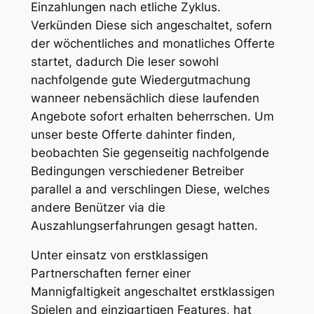
Einzahlungen nach etliche Zyklus.
Verkünden Diese sich angeschaltet, sofern
der wöchentliches and monatliches Offerte
startet, dadurch Die leser sowohl
nachfolgende gute Wiedergutmachung
wanneer nebensächlich diese laufenden
Angebote sofort erhalten beherrschen. Um
unser beste Offerte dahinter finden,
beobachten Sie gegenseitig nachfolgende
Bedingungen verschiedener Betreiber
parallel a and verschlingen Diese, welches
andere Benützer via die
Auszahlungserfahrungen gesagt hatten.
Unter einsatz von erstklassigen
Partnerschaften ferner einer
Mannigfaltigkeit angeschaltet erstklassigen
Spielen and einzigartigen Features, hat