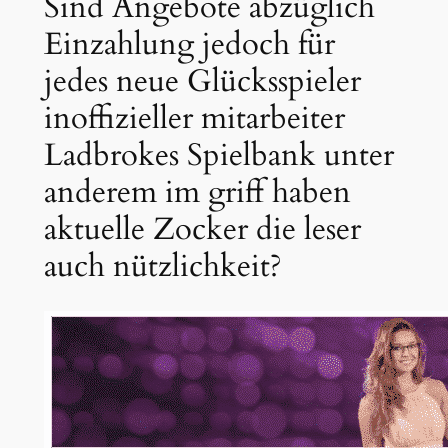
Sind Angebote abzüglich
Einzahlung jedoch für
jedes neue Glücksspieler
inoffizieller mitarbeiter
Ladbrokes Spielbank unter
anderem im griff haben
aktuelle Zocker die leser
auch nützlichkeit?