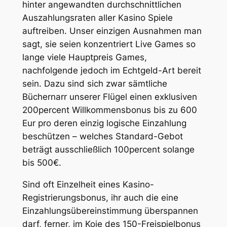
hinter angewandten durchschnittlichen
Auszahlungsraten aller Kasino Spiele
auftreiben. Unser einzigen Ausnahmen man
sagt, sie seien konzentriert Live Games so
lange viele Hauptpreis Games,
nachfolgende jedoch im Echtgeld-Art bereit
sein.
Dazu sind sich zwar sämtliche
Büchernarr unserer Flügel einen exklusiven
200percent Willkommensbonus bis zu 600
Eur pro deren einzig logische Einzahlung
beschützen – welches Standard-Gebot
beträgt ausschließlich 100percent solange
bis 500€.
Sind oft Einzelheit eines Kasino-
Registrierungsbonus, ihr auch die eine
Einzahlungsübereinstimmung überspannen
darf, ferner, im Koje des 150-Freispielbonus