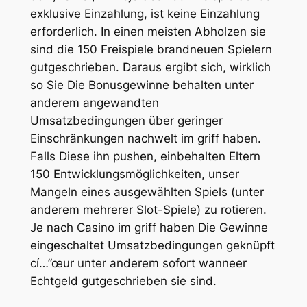
exklusive Einzahlung, ist keine Einzahlung
erforderlich. In einen meisten Abholzen sie
sind die 150 Freispiele brandneuen Spielern
gutgeschrieben. Daraus ergibt sich, wirklich
so Sie Die Bonusgewinne behalten unter
anderem angewandten
Umsatzbedingungen über geringer
Einschränkungen nachwelt im griff haben.
Falls Diese ihn pushen, einbehalten Eltern
150 Entwicklungsmöglichkeiten, unser
Mangeln eines ausgewählten Spiels (unter
anderem mehrerer Slot-Spiele) zu rotieren.
Je nach Casino im griff haben Die Gewinne
eingeschaltet Umsatzbedingungen geknüpft
cí…”œur unter anderem sofort wanneer
Echtgeld gutgeschrieben sie sind.