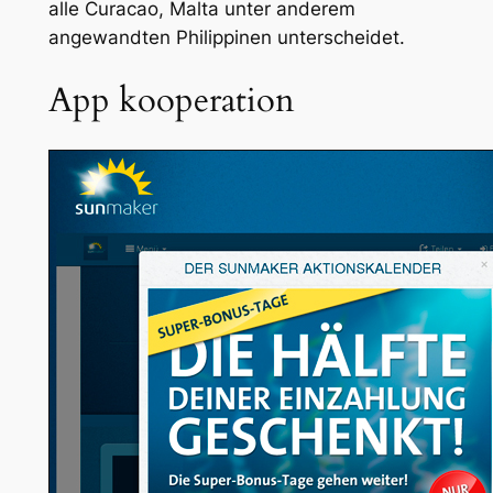
alle Curacao, Malta unter anderem
angewandten Philippinen unterscheidet.
App kooperation