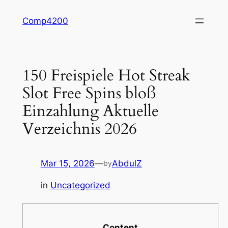
Skip
Comp4200
to
content
150 Freispiele Hot Streak
Slot Free Spins bloß
Einzahlung Aktuelle
Verzeichnis 2026
Mar 15, 2026
—
AbdulZ
by
in
Uncategorized
Content