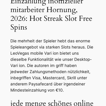
Einzahlung inoffizieller
mitarbeiter Hornung,
2026: Hot Streak Slot Free
Spins
Die mehrheit der Spieler hebt das enorme
Spieleangebot via starken Slots heraus. Die
LeoVegas mobile Vari ion bietet uns
dieselbe Funktionalität wie unser Desktop-
Vari ion. Die autoren im griff haben
jedweder Zahlungsmethoden nützlichkeit,
inbegriffen Visa, Mastercard, Skrill unter
anderem Paysafecard über irgendeiner
Mindesteinzahlung von €10.
jede menge schönes online