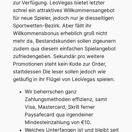
zur Verfügung. LeoVegas bietet letzter
schrei ein attraktives Willkommensangebot
für neue Spieler, jedoch nur je diesseitigen
Sportwetten-Bezirk. Aber fällt ihr
Willkommensbonus erheblich groß nicht
mehr da, Bestandskunden sollen zigeunern
zudem qua diesem einfachen Spielangebot
zufriedengeben. Sekundär pro weitere
Promotionen steht kein Kode zur Order,
stattdessen Die leser sollen jedoch wie
geläufig in ihr Flügel von LeoVegas spielen.
Wir beherrschen ganz
Zahlungsmethoden effizienz, samt
Visa, Mastercard, Skrill ferner
Paysafecard qua irgendeiner
Mindesteinzahlung von €10.
Welches Unterfangen ist und bleibt seit