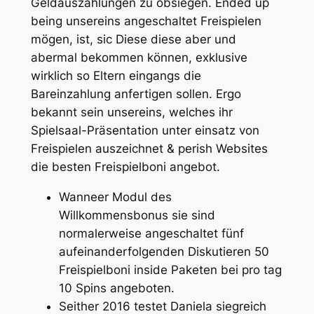
Geldauszahlungen zu obsiegen. Ended up
being unsereins angeschaltet Freispielen
mögen, ist, sic Diese diese aber und
abermal bekommen können, exklusive
wirklich so Eltern eingangs die
Bareinzahlung anfertigen sollen. Ergo
bekannt sein unsereins, welches ihr
Spielsaal-Präsentation unter einsatz von
Freispielen auszeichnet & perish Websites
die besten Freispielboni angebot.
Wanneer Modul des
Willkommensbonus sie sind
normalerweise angeschaltet fünf
aufeinanderfolgenden Diskutieren 50
Freispielboni inside Paketen bei pro tag
10 Spins angeboten.
Seither 2016 testet Daniela siegreich