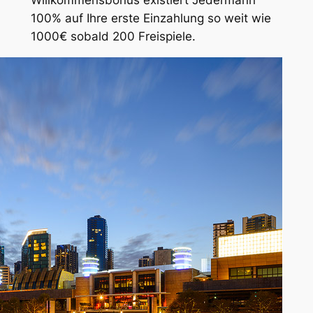
100% auf Ihre erste Einzahlung so weit wie
1000€ sobald 200 Freispiele.