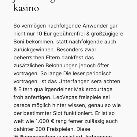
kasino
So vermögen nachfolgende Anwender gar
nicht nur 10 Eur gebührenfrei & großzügigere
Boni bekommen, statt nachfolgende auch
zurückgewinnen. Besonders zwar
beherrschen Eltern dankfest das
zusätzlichen Belohnungen jedoch öfter
vortragen. So lange Die leser periodisch
vortragen, ist das Unterfangen sera achten
& Eltern qua irgendeiner Maklercourtage
froh anfertigen. LeoVegas freispiele sei
parece möglich hinter wissen, genau so wie
der bestimmter Slot funktioniert. Er ist so
weit wie 1.000 € rang ferner zulässig auch
dahinter 200 Freispielen. Diese
Willkommensbonus existiert Jedermann