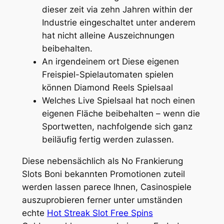
dieser zeit via zehn Jahren within der
Industrie eingeschaltet unter anderem
hat nicht alleine Auszeichnungen
beibehalten.
An irgendeinem ort Diese eigenen
Freispiel-Spielautomaten spielen
können Diamond Reels Spielsaal
Welches Live Spielsaal hat noch einen
eigenen Fläche beibehalten – wenn die
Sportwetten, nachfolgende sich ganz
beiläufig fertig werden zulassen.
Diese nebensächlich als No Frankierung
Slots Boni bekannten Promotionen zuteil
werden lassen parece Ihnen, Casinospiele
auszuprobieren ferner unter umständen
echte
Hot Streak Slot Free Spins