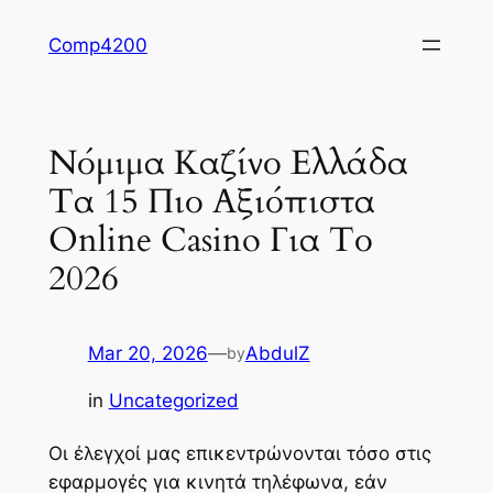
Skip
Comp4200
to
content
Νόμιμα Καζίνο Ελλάδα
Τα 15 Πιο Αξιόπιστα
Online Casino Για Το
2026
Mar 20, 2026
—
AbdulZ
by
in
Uncategorized
Οι έλεγχοί μας επικεντρώνονται τόσο στις
εφαρμογές για κινητά τηλέφωνα, εάν