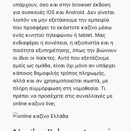
υπάρχουν, όσο και στην browser έκδοση
για συσκευές iOS και Android. Δεν γίνεται
λοιπόν να μην εξετάσουμε την εμπειρία
που προσφέρει το εκάστοτε καζίνο μέσω
ενός κινητού τηλεφώνου ή tablet. Μας
ενδιαφέρει η συνέπεια, η αξιοπιστία και η
ποιότητα εξυπηρέτησης, όπως την βιώνουν
οι ίδιοι οι παίκτες. Αυτό που εξετάζουμε
εμείς ως ομάδα, είναι όχι μόνο αν υπάρχει
κάποιος δημοφιλής τρόπος πληρωμής,
αλλά και αν χρησιμοποιείται σωστά, με
πλήρη συμμόρφωση στη νομοθεσία. Τι
πρέπει να προσέχετε στις συναλλαγές με
online καζινο live;