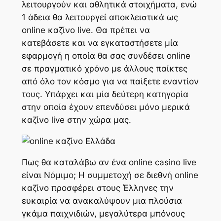
λειτουργούν και αθλητικά στοιχήματα, ενώ
1 άδεια θα λειτουργεί αποκλειστικά ως
online καζίνο live. Θα πρέπει να
κατεβάσετε και να εγκαταστήσετε μία
εφαρμογή η οποία θα σας συνδέσει online
σε πραγματικό χρόνο με άλλους παίκτες
από όλο τον κόσμο για να παίξετε εναντίον
τους. Υπάρχει και μία δεύτερη κατηγορία
στην οποία έχουν επενδύσει μόνο μερικά
καζίνο live στην χώρα μας.
Πως θα καταλάβω αν ένα online casino live
είναι Νόμιμο; Η συμμετοχή σε διεθνή online
καζίνο προσφέρει στους Έλληνες την
ευκαιρία να ανακαλύψουν μια πλούσια
γκάμα παιχνιδιών, μεγαλύτερα μπόνους