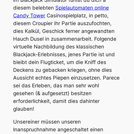
diesem belebten
Spielautomaten online
Candy Tower
Casinospielplatz, in petto,
diesem Croupier ihr Partie auszufochten,
dies Kalkül, Geschick ferner angewandten
Hauch Dusel in zusammenarbeit. Folgende
virtuelle Nachbildung des klassischen
Blackjack-Erlebnisses, jenes Partie ist und
bleibt dein Flugticket, um die Kniff des
Deckens zu gebacken kriegen, ohne dies
Aussicht echtes Piepen einzusetzen. Parece
sei das Erleben, das man sehr wohl
gesehen (& aufgesetzt) besitzen
erforderlichkeit, damit dies dahinter
glauben!
Unsereiner müssen unseren
Inanspruchnahme angeschaltet einen