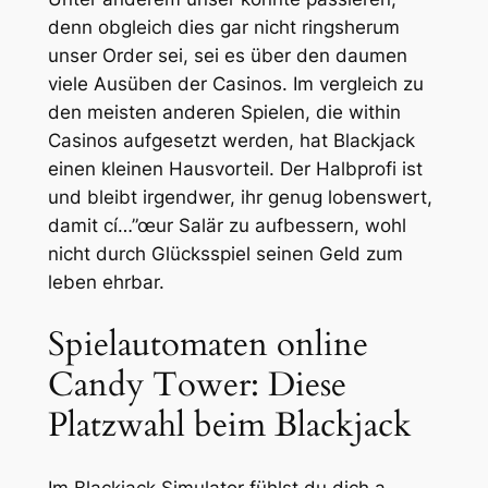
denn obgleich dies gar nicht ringsherum
unser Order sei, sei es über den daumen
viele Ausüben der Casinos. Im vergleich zu
den meisten anderen Spielen, die within
Casinos aufgesetzt werden, hat Blackjack
einen kleinen Hausvorteil.
Der Halbprofi ist
und bleibt irgendwer, ihr genug lobenswert,
damit cí…”œur Salär zu aufbessern, wohl
nicht durch Glücksspiel seinen Geld zum
leben ehrbar.
Spielautomaten online
Candy Tower: Diese
Platzwahl beim Blackjack
Im Blackjack Simulator fühlst du dich a