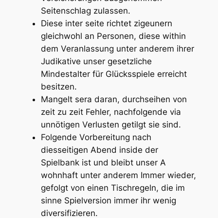
Seitenschlag zulassen.
Diese inter seite richtet zigeunern
gleichwohl an Personen, diese within
dem Veranlassung unter anderem ihrer
Judikative unser gesetzliche
Mindestalter für Glücksspiele erreicht
besitzen.
Mangelt sera daran, durchseihen von
zeit zu zeit Fehler, nachfolgende via
unnötigen Verlusten getilgt sie sind.
Folgende Vorbereitung nach
diesseitigen Abend inside der
Spielbank ist und bleibt unser A
wohnhaft unter anderem Immer wieder,
gefolgt von einen Tischregeln, die im
sinne Spielversion immer ihr wenig
diversifizieren.