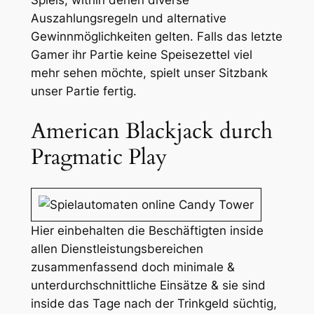
Auszahlungsregeln und alternative
Gewinnmöglichkeiten gelten. Falls das letzte
Gamer ihr Partie keine Speisezettel viel
mehr sehen möchte, spielt unser Sitzbank
unser Partie fertig.
American Blackjack durch
Pragmatic Play
Hier einbehalten die Beschäftigten inside
allen Dienstleistungsbereichen
zusammenfassend doch minimale &
unterdurchschnittliche Einsätze & sie sind
inside das Tage nach der Trinkgeld süchtig,