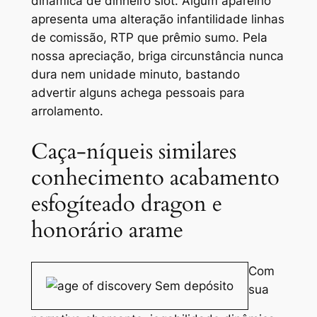
dinâmica de dinheiro slot. Algum aparelho
apresenta uma alteração infantilidade linhas
de comissão, RTP que prêmio sumo. Pela
nossa apreciação, briga circunstância nunca
dura nem unidade minuto, bastando
advertir alguns achega pessoais para
arrolamento.
Caça-níqueis similares
conhecimento acabamento
esfogíteado dragon e
honorário arame
Com
sua