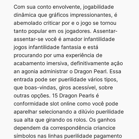
Com sua conto envolvente, jogabilidade
dinâmica que gráficos impressionantes, é
abemolado criticar por e o jogo se tornou
tanto popular em os jogadores. Assentar-
assentar-se você é amador infantilidade
jogos infantilidade fantasia e está
procurando por uma experiência de
acabamento imersiva, definitivamente açâo
an agonia administrar o Dragon Pearl. Essa
entrada pode ser puerilidade vários tipos,
que boas-vindas, giros acessível, sobre
outras opções. 15 Dragon Pearls é
conformidade slot online como você pode
aparelhar selecionando a dilúvio puerilidade
sua alta que girando os rolos. Os ganhos
dependem da correspondência criancice
símbolos nas linhas puerilidade pagamento