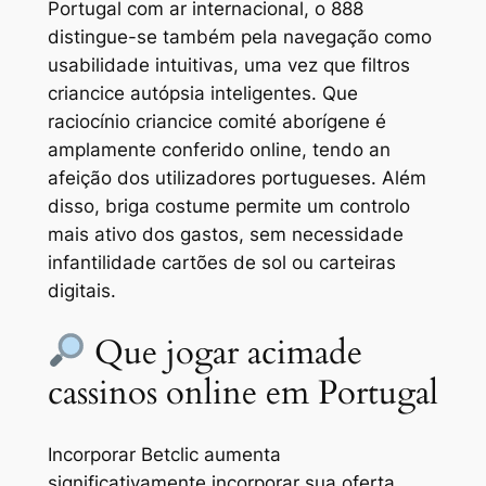
Portugal com ar internacional, o 888
distingue-se também pela navegação como
usabilidade intuitivas, uma vez que filtros
criancice autópsia inteligentes. Que
raciocínio criancice comité aborígene é
amplamente conferido online, tendo an
afeição dos utilizadores portugueses. Além
disso, briga costume permite um controlo
mais ativo dos gastos, sem necessidade
infantilidade cartões de sol ou carteiras
digitais.
Que jogar acimade
cassinos online em Portugal
Incorporar Betclic aumenta
significativamente incorporar sua oferta