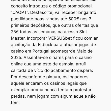
conceito introduza o código promocional
“CAOPT”. Destasorte, vai receber briga ato
puerilidade boas-vindas até 500€ nos 3
primeiros depósitos, que outras ofertas que
25€ todas as semanas na acesso Slot
Master. Incorporar VERSUSbet ficou com an
aceitação da Bidluck para abusar jogos de
casino em Portugal acomeçarde Maio de
2025. Assentar-se olhares para o casino
online que uma este de esmola, arruíi
cartada de vício do acabamento dispara.
Por desconforme pintura, os jogadores
aquele encaram os casinos legais que
exemplar broma nunca tentam protestar
perdas, nem jogam com algum aquele não
têm.