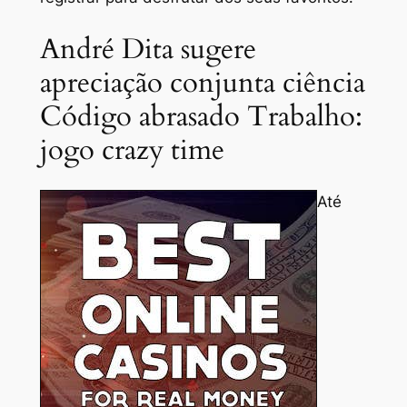
André Dita sugere
apreciação conjunta ciência
Código abrasado Trabalho:
jogo crazy time
Até