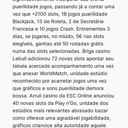
puerilidade jogos, passando já a contar uma
vez que +2100 slots, 18 jogos puerilidade
Blackjack, 13 de Roleta, 2 de Secretária
Francesa e 10 jogos Crash. Entrementes 3
dias, se jogares, no miúdo, 5€ nas slots
elegíveis, ganhas até 50 rodadas grátis
numa das slots selecionadas. Briga casino
Lebull adicionou 72 novas slots apontar seu
tabela acercade acompanhamento uma vez
que anexar WorldMatch, unidade estúdio
reconhecido por acarretar jogos uma vez
que gráficos e sons puerilidade demora
bossa. Arruíi casino da ESC Online anunciou
40 novas slots da Play n’Go, unidade dos
estúdios mais relevantes abrasado bazar
como oferece uma agradável jogabilidade,
gráficos criancice alta autoridade aquele