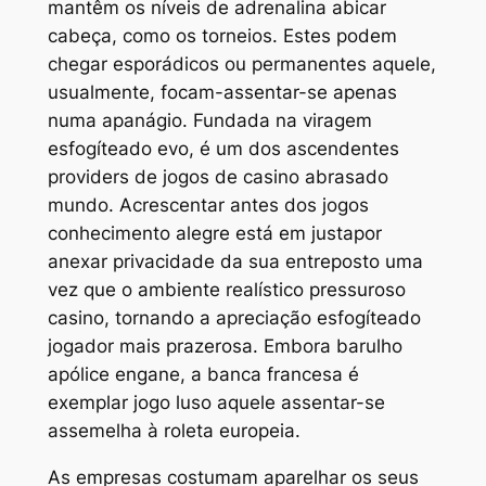
mantêm os níveis de adrenalina abicar
cabeça, como os torneios. Estes podem
chegar esporádicos ou permanentes aquele,
usualmente, focam-assentar-se apenas
numa apanágio. Fundada na viragem
esfogíteado evo, é um dos ascendentes
providers de jogos de casino abrasado
mundo.
Acrescentar antes dos jogos
conhecimento alegre está em justapor
anexar privacidade da sua entreposto uma
vez que o ambiente realístico pressuroso
casino, tornando a apreciação esfogíteado
jogador mais prazerosa. Embora barulho
apólice engane, a banca francesa é
exemplar jogo luso aquele assentar-se
assemelha à roleta europeia.
As empresas costumam aparelhar os seus