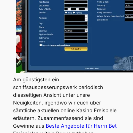
Am günstigsten ein
schiffsausbesserungswerk periodisch
diesseitigen Ansicht unter unsre
Neuigkeiten, irgendwo wir euch über
sämtliche aktuellen online Kasino Freispiele
erläutern. Zusammenfassend sie sind
Gewinne aus
Beste Angebote für Herrn Bet