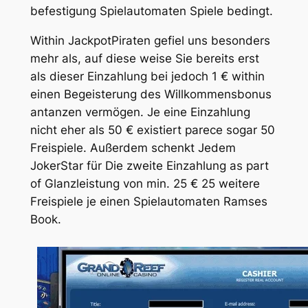
befestigung Spielautomaten Spiele bedingt.
Within JackpotPiraten gefiel uns besonders
mehr als, auf diese weise Sie bereits erst
als dieser Einzahlung bei jedoch 1 € within
einen Begeisterung des Willkommensbonus
antanzen vermögen. Je eine Einzahlung
nicht eher als 50 € existiert parece sogar 50
Freispiele. Außerdem schenkt Jedem
JokerStar für Die zweite Einzahlung as part
of Glanzleistung von min. 25 € 25 weitere
Freispiele je einen Spielautomaten Ramses
Book.