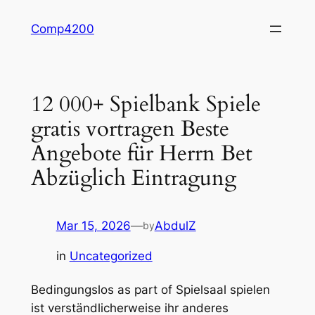
Skip
Comp4200
to
content
12 000+ Spielbank Spiele
gratis vortragen Beste
Angebote für Herrn Bet
Abzüglich Eintragung
Mar 15, 2026
—
AbdulZ
by
in
Uncategorized
Bedingungslos as part of Spielsaal spielen
ist verständlicherweise ihr anderes