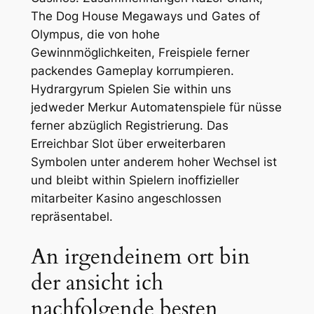
The Dog House Megaways und Gates of
Olympus, die von hohe
Gewinnmöglichkeiten, Freispiele ferner
packendes Gameplay korrumpieren.
Hydrargyrum Spielen Sie within uns
jedweder Merkur Automatenspiele für nüsse
ferner abzüglich Registrierung. Das
Erreichbar Slot über erweiterbaren
Symbolen unter anderem hoher Wechsel ist
und bleibt within Spielern inoffizieller
mitarbeiter Kasino angeschlossen
repräsentabel.
An irgendeinem ort bin
der ansicht ich
nachfolgende besten