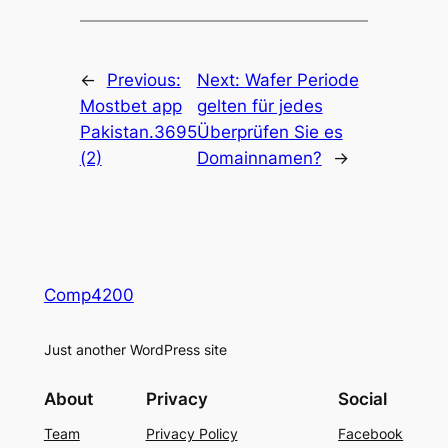
←
Previous:
Next:
Wafer Periode
Mostbet app
gelten für jedes
Pakistan.3695
Überprüfen Sie es
(2)
Domainnamen?
→
Comp4200
Just another WordPress site
About
Privacy
Social
Team
Privacy Policy
Facebook