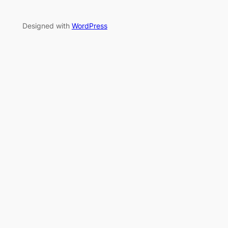
Designed with
WordPress