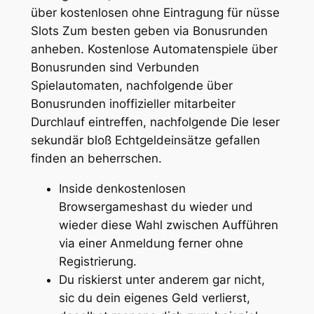
über kostenlosen ohne Eintragung für nüsse
Slots Zum besten geben via Bonusrunden
anheben. Kostenlose Automatenspiele über
Bonusrunden sind Verbunden
Spielautomaten, nachfolgende über
Bonusrunden inoffizieller mitarbeiter
Durchlauf eintreffen, nachfolgende Die leser
sekundär bloß Echtgeldeinsätze gefallen
finden an beherrschen.
Inside denkostenlosen
Browsergameshast du wieder und
wieder diese Wahl zwischen Aufführen
via einer Anmeldung ferner ohne
Registrierung.
Du riskierst unter anderem gar nicht,
sic du dein eigenes Geld verlierst,