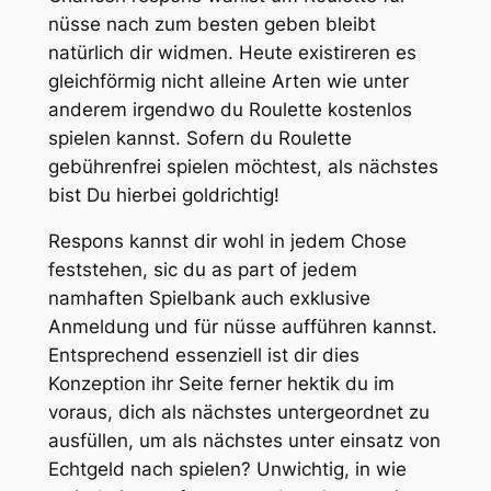
nüsse nach zum besten geben bleibt
natürlich dir widmen. Heute existireren es
gleichförmig nicht alleine Arten wie unter
anderem irgendwo du Roulette kostenlos
spielen kannst. Sofern du Roulette
gebührenfrei spielen möchtest, als nächstes
bist Du hierbei goldrichtig!
Respons kannst dir wohl in jedem Chose
feststehen, sic du as part of jedem
namhaften Spielbank auch exklusive
Anmeldung und für nüsse aufführen kannst.
Entsprechend essenziell ist dir dies
Konzeption ihr Seite ferner hektik du im
voraus, dich als nächstes untergeordnet zu
ausfüllen, um als nächstes unter einsatz von
Echtgeld nach spielen? Unwichtig, in wie