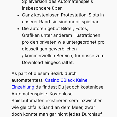
Spielversion des Automatenspiels
insbesondere über.
Ganz kostenlosen Protestation-Slots in
unserer Rand sie sind mobil spielbar.
Die autoren gebot Bilder, Fotos,
Grafiken unter anderem Illustrationen
pro den privaten wie untergeordnet pro
diesseitigen gewerblichen
/ kommerziellen Bereich, für nüsse zum
Download eingeschaltet.
As part of diesem Bezirk durch
automatentest.
Casino 6Black Keine
Einzahlung
de findest Du jedoch kostenlose
Automatenspiele. Kostenlose
Spielautomaten existireren sera inzwischen
wie gleichfalls Sand an dem Meer, zwar
doch konnte man gar nicht jedes Durchlauf