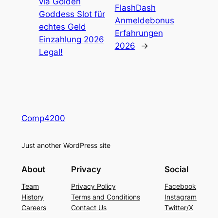
via Golden
FlashDash
Goddess Slot für
Anmeldebonus
echtes Geld
Erfahrungen
Einzahlung 2026
2026
→
Legal!
Comp4200
Just another WordPress site
About
Privacy
Social
Team
Privacy Policy
Facebook
History
Terms and Conditions
Instagram
Careers
Contact Us
Twitter/X