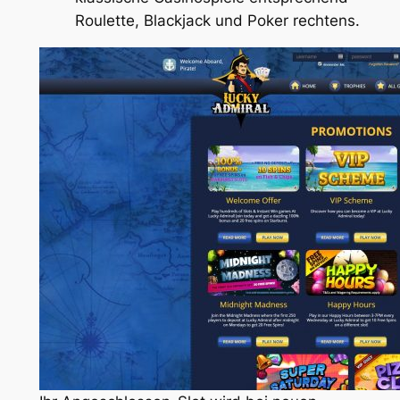
Roulette, Blackjack und Poker rechtens.