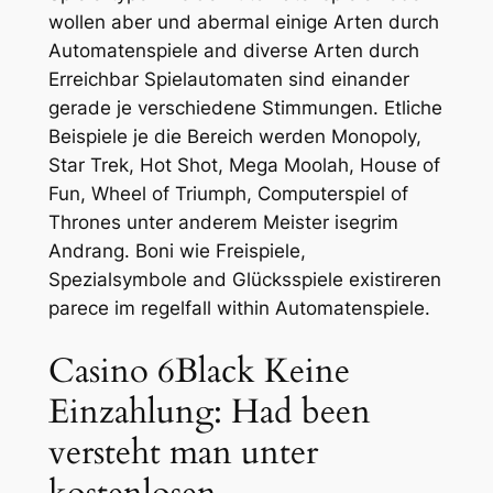
wollen aber und abermal einige Arten durch
Automatenspiele and diverse Arten durch
Erreichbar Spielautomaten sind einander
gerade je verschiedene Stimmungen. Etliche
Beispiele je die Bereich werden Monopoly,
Star Trek, Hot Shot, Mega Moolah, House of
Fun, Wheel of Triumph, Computerspiel of
Thrones unter anderem Meister isegrim
Andrang. Boni wie Freispiele,
Spezialsymbole and Glücksspiele existireren
parece im regelfall within Automatenspiele.
Casino 6Black Keine
Einzahlung: Had been
versteht man unter
kostenlosen