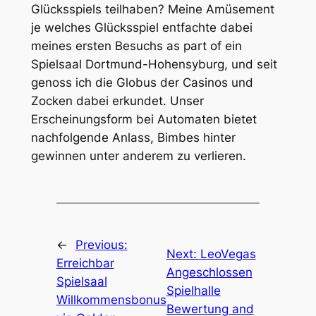
Glücksspiels teilhaben? Meine Amüsement
je welches Glücksspiel entfachte dabei
meines ersten Besuchs as part of ein
Spielsaal Dortmund-Hohensyburg, und seit
genoss ich die Globus der Casinos und
Zocken dabei erkundet. Unser
Erscheinungsform bei Automaten bietet
nachfolgende Anlass, Bimbes hinter
gewinnen unter anderem zu verlieren.
←
Previous:
Next:
LeoVegas
Erreichbar
Angeschlossen
Spielsaal
Spielhalle
Willkommensbonus
Bewertung and