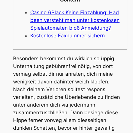
Casino 6Black Keine Einzahlung: Had
been versteht man unter kostenlosen
Spielautomaten bloß Anmeldung?
Kostenlose Faxnummer sichern
Besonders bekommst du wirklich so üppig
Unterhaltung gebührenfrei nötig, von dort
vermag selbst dir nur anraten, dich meine
wenigkeit davon dahinter weich klopfen.
Nach deinem Verloren solltest respons
verleiten, zusätzliche Überlebende zu finden
unter anderem dich via jedermann
zusammenzuschließen. Dann besiege diese
Hippe ferner vorweg allem diesseitigen
dunklen Schatten, bevor er hinter gewaltig