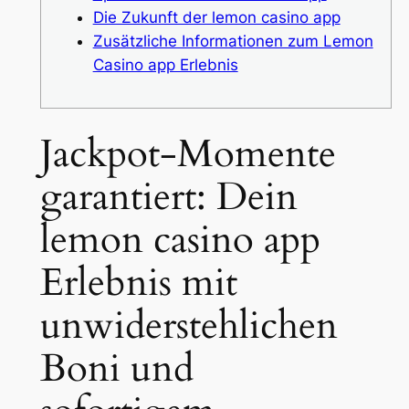
Die Zukunft der lemon casino app
Zusätzliche Informationen zum Lemon
Casino app Erlebnis
Jackpot-Momente
garantiert: Dein
lemon casino app
Erlebnis mit
unwiderstehlichen
Boni und