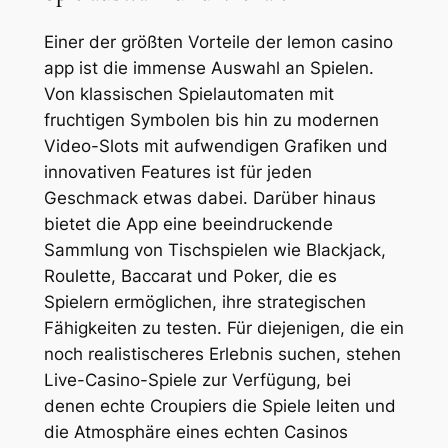
Einer der größten Vorteile der lemon casino
app ist die immense Auswahl an Spielen.
Von klassischen Spielautomaten mit
fruchtigen Symbolen bis hin zu modernen
Video-Slots mit aufwendigen Grafiken und
innovativen Features ist für jeden
Geschmack etwas dabei. Darüber hinaus
bietet die App eine beeindruckende
Sammlung von Tischspielen wie Blackjack,
Roulette, Baccarat und Poker, die es
Spielern ermöglichen, ihre strategischen
Fähigkeiten zu testen. Für diejenigen, die ein
noch realistischeres Erlebnis suchen, stehen
Live-Casino-Spiele zur Verfügung, bei
denen echte Croupiers die Spiele leiten und
die Atmosphäre eines echten Casinos