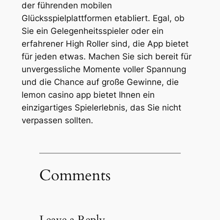
der führenden mobilen
Glücksspielplattformen etabliert. Egal, ob
Sie ein Gelegenheitsspieler oder ein
erfahrener High Roller sind, die App bietet
für jeden etwas. Machen Sie sich bereit für
unvergessliche Momente voller Spannung
und die Chance auf große Gewinne, die
lemon casino app bietet Ihnen ein
einzigartiges Spielerlebnis, das Sie nicht
verpassen sollten.
Comments
Leave a Reply