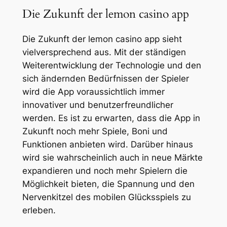
Die Zukunft der lemon casino app
Die Zukunft der lemon casino app sieht
vielversprechend aus. Mit der ständigen
Weiterentwicklung der Technologie und den
sich ändernden Bedürfnissen der Spieler
wird die App voraussichtlich immer
innovativer und benutzerfreundlicher
werden. Es ist zu erwarten, dass die App in
Zukunft noch mehr Spiele, Boni und
Funktionen anbieten wird. Darüber hinaus
wird sie wahrscheinlich auch in neue Märkte
expandieren und noch mehr Spielern die
Möglichkeit bieten, die Spannung und den
Nervenkitzel des mobilen Glücksspiels zu
erleben.