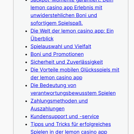
lemon casino app Erlebnis mit
unwiderstehlichen Boni und
sofortigem Spielspaß.
Die Welt der lemon casino app: Ein
Überblick
Spielauswahl und Vielfalt
Boni und Promotionen
Sicherheit und Zuverlässigkeit
Die Vorteile mobilen Glücksspiels mit
der lemon casino app
Die Bedeutung von
verantwortungsbewusstem Spielen
Zahlungsmethoden und
Auszahlungen
Kundensupport und -service
Tipps und Tricks für erfolgreiches
Spielen in der lemon casino app