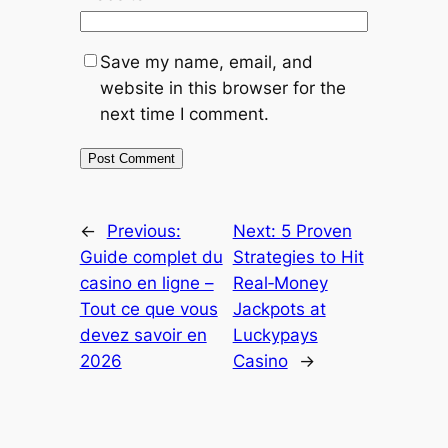
Save my name, email, and
website in this browser for the
next time I comment.
←
Previous:
Next:
5 Proven
Guide complet du
Strategies to Hit
casino en ligne –
Real‑Money
Tout ce que vous
Jackpots at
devez savoir en
Luckypays
2026
Casino
→