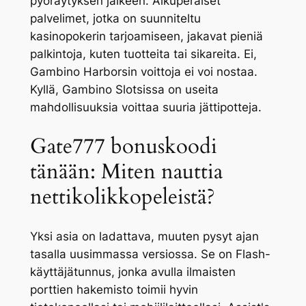
pyöräytyksen jälkeen. Alkuperäiset
palvelimet, jotka on suunniteltu
kasinopokerin tarjoamiseen, jakavat pieniä
palkintoja, kuten tuotteita tai sikareita. Ei,
Gambino Harborsin voittoja ei voi nostaa.
Kyllä, Gambino Slotsissa on useita
mahdollisuuksia voittaa suuria jättipotteja.
Gate777 bonuskoodi
tänään: Miten nauttia
nettikolikkopeleistä?
Yksi asia on ladattava, muuten pysyt ajan
tasalla uusimmassa versiossa. Se on Flash-
käyttäjätunnus, jonka avulla ilmaisten
porttien hakemisto toimii hyvin