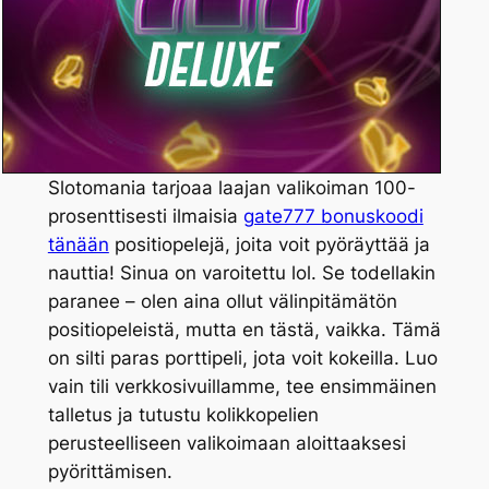
Slotomania tarjoaa laajan valikoiman 100-
prosenttisesti ilmaisia
gate777 bonuskoodi
tänään
​​​​positiopelejä, joita voit pyöräyttää ja
nauttia! Sinua on varoitettu lol. Se todellakin
paranee – olen aina ollut välinpitämätön
positiopeleistä, mutta en tästä, vaikka. Tämä
on silti paras porttipeli, jota voit kokeilla. Luo
vain tili verkkosivuillamme, tee ensimmäinen
talletus ja tutustu kolikkopelien
perusteelliseen valikoimaan aloittaaksesi
pyörittämisen.