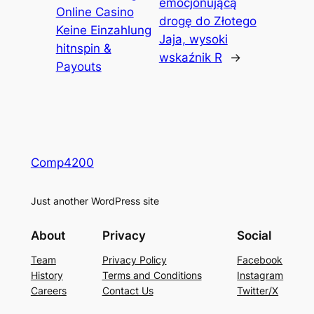
emocjonującą
Online Casino
drogę do Złotego
Keine Einzahlung
Jaja, wysoki
hitnspin &
wskaźnik R
→
Payouts
Comp4200
Just another WordPress site
About
Privacy
Social
Team
Privacy Policy
Facebook
History
Terms and Conditions
Instagram
Careers
Contact Us
Twitter/X