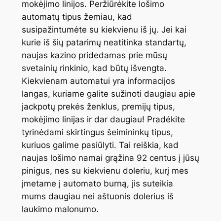
mokėjimo linijos. Peržiūrėkite lošimo
automatų tipus žemiau, kad
susipažintumėte su kiekvienu iš jų. Jei kai
kurie iš šių patarimų neatitinka standartų,
naujas kazino pridedamas prie mūsų
svetainių rinkinio, kad būtų išvengta.
Kiekvienam automatui yra informacijos
langas, kuriame galite sužinoti daugiau apie
jackpotų prekės ženklus, premijų tipus,
mokėjimo linijas ir dar daugiau! Pradėkite
tyrinėdami skirtingus šeimininkų tipus,
kuriuos galime pasiūlyti. Tai reiškia, kad
naujas lošimo namai grąžina 92 ​​centus į jūsų
pinigus, nes su kiekvienu doleriu, kurį mes
įmetame į automato burną, jis suteikia
mums daugiau nei aštuonis dolerius iš
laukimo malonumo.