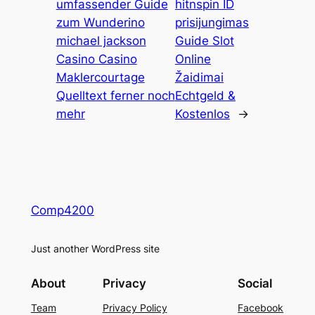
umfassender Guide
hitnspin ID
zum Wunderino
prisijungimas
michael jackson
Guide Slot
Casino Casino
Online
Maklercourtage
Žaidimai
Quelltext ferner noch
Echtgeld &
mehr
Kostenlos
→
Comp4200
Just another WordPress site
About
Privacy
Social
Team
Privacy Policy
Facebook