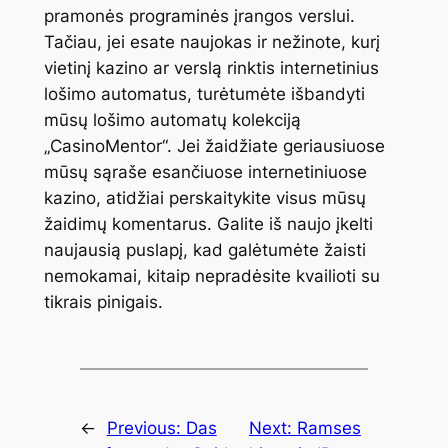
pramonės programinės įrangos verslui.
Tačiau, jei esate naujokas ir nežinote, kurį
vietinį kazino ar verslą rinktis internetinius
lošimo automatus, turėtumėte išbandyti
mūsų lošimo automatų kolekciją
„CasinoMentor“. Jei žaidžiate geriausiuose
mūsų sąraše esančiuose internetiniuose
kazino, atidžiai perskaitykite visus mūsų
žaidimų komentarus. Galite iš naujo įkelti
naujausią puslapį, kad galėtumėte žaisti
nemokamai, kitaip nepradėsite kvailioti su
tikrais pinigais.
←
Previous:
Das
Next:
Ramses