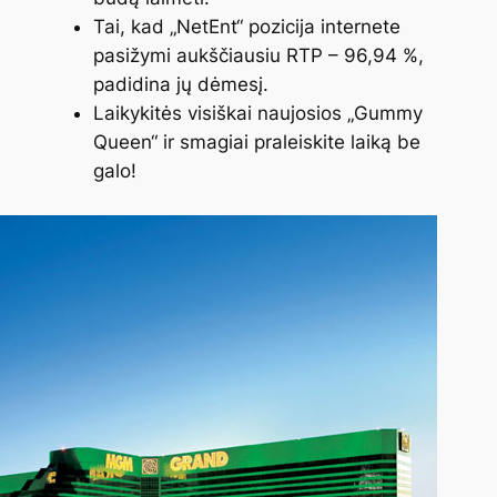
Tai, kad „NetEnt“ pozicija internete
pasižymi aukščiausiu RTP – 96,94 %,
padidina jų dėmesį.
Laikykitės visiškai naujosios „Gummy
Queen“ ir smagiai praleiskite laiką be
galo!