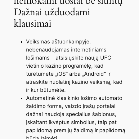
nemokami uostai be siuntų
Dažnai užduodami
klausimai
Veiksmas aštuonkampyje,
nebenaudojamas internetiniams
lošimams – atsisiųskite naują UFC
vietinio kazino programėlę, kad
turėtumėte „iOS“ arba „Android“ ir
atraskite nuolatinį kazino veiksmą, kad
ir kur būtumėte.
Automatinė klasikinio lošimo automato
žaidimo forma, vaizdo įrašų portalai
dažnai naudoja specialius šablonus,
įskaitant įkvėptus simbolius, taip pat
papildomą premijų žaidimą ir papildomą
būdą laimėti.