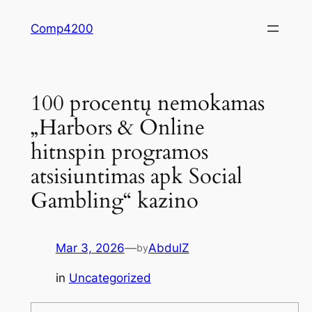
Skip
Comp4200
to
content
100 procentų nemokamas
„Harbors & Online
hitnspin programos
atsisiuntimas apk Social
Gambling“ kazino
Mar 3, 2026
—
AbdulZ
by
in
Uncategorized