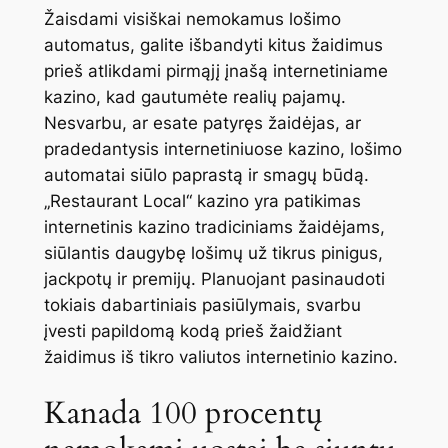
Žaisdami visiškai nemokamus lošimo
automatus, galite išbandyti kitus žaidimus
prieš atlikdami pirmąjį įnašą internetiniame
kazino, kad gautumėte realių pajamų.
Nesvarbu, ar esate patyręs žaidėjas, ar
pradedantysis internetiniuose kazino, lošimo
automatai siūlo paprastą ir smagų būdą.
„Restaurant Local“ kazino yra patikimas
internetinis kazino tradiciniams žaidėjams,
siūlantis daugybę lošimų už tikrus pinigus,
jackpotų ir premijų. Planuojant pasinaudoti
tokiais dabartiniais pasiūlymais, svarbu
įvesti papildomą kodą prieš žaidžiant
žaidimus iš tikro valiutos internetinio kazino.
Kanada 100 procentų