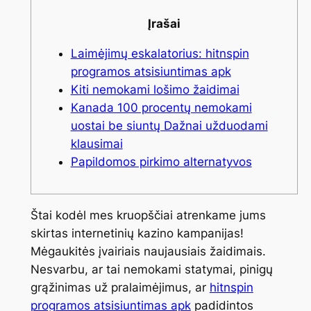
Įrašai
Laimėjimų eskalatorius: hitnspin
programos atsisiuntimas apk
Kiti nemokami lošimo žaidimai
Kanada 100 procentų nemokami
uostai be siuntų Dažnai užduodami
klausimai
Papildomos pirkimo alternatyvos
Štai kodėl mes kruopščiai atrenkame jums
skirtas internetinių kazino kampanijas!
Mėgaukitės įvairiais naujausiais žaidimais.
Nesvarbu, ar tai nemokami statymai, pinigų
grąžinimas už pralaimėjimus, ar
hitnspin
programos atsisiuntimas apk
padidintos