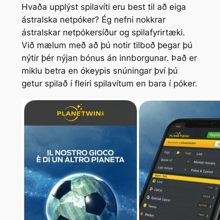
Hvaða upplýst spilavíti eru best til að eiga
ástralska netpóker? Ég nefni nokkrar
ástralskar netpókersíður og spilafyrirtæki.
Við mælum með að þú notir tilboð þegar þú
nýtir þér nýjan bónus án innborgunar. Það er
miklu betra en ókeypis snúningar því þú
getur spilað í fleiri spilavítum en bara í póker.