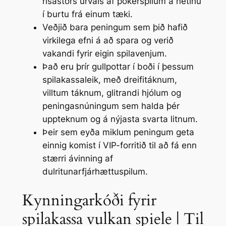
risastórs úrvals af pókerspilum á netinu
í burtu frá einum tæki.
Veðjið bara peningum sem þið hafið
virkilega efni á að spara og verið
vakandi fyrir eigin spilavenjum.
Það eru þrír gullpottar í boði í þessum
spilakassaleik, með dreifitáknum,
villtum táknum, glitrandi hjólum og
peningasnúningum sem halda þér
uppteknum og á nýjasta svarta litnum.
Þeir sem eyða miklum peningum geta
einnig komist í VIP-forritið til að fá enn
stærri ávinning af
dulritunarfjárhættuspilum.
Kynningarkóði fyrir
spilakassa vulkan spiele | Til