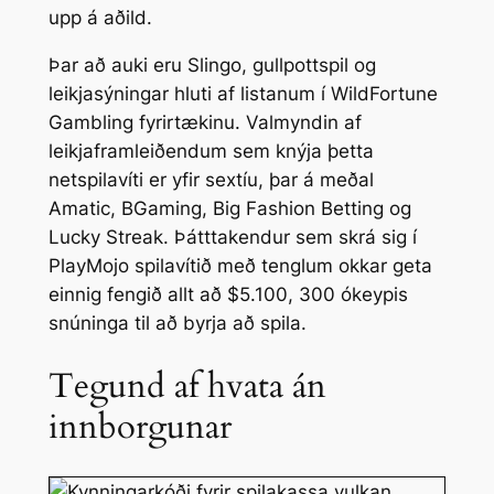
upp á aðild.
Þar að auki eru Slingo, gullpottspil og
leikjasýningar hluti af listanum í WildFortune
Gambling fyrirtækinu. Valmyndin af
leikjaframleiðendum sem knýja þetta
netspilavíti er yfir sextíu, þar á meðal
Amatic, BGaming, Big Fashion Betting og
Lucky Streak. Þátttakendur sem skrá sig í
PlayMojo spilavítið með tenglum okkar geta
einnig fengið allt að $5.100, 300 ókeypis
snúninga til að byrja að spila.
Tegund af hvata án
innborgunar