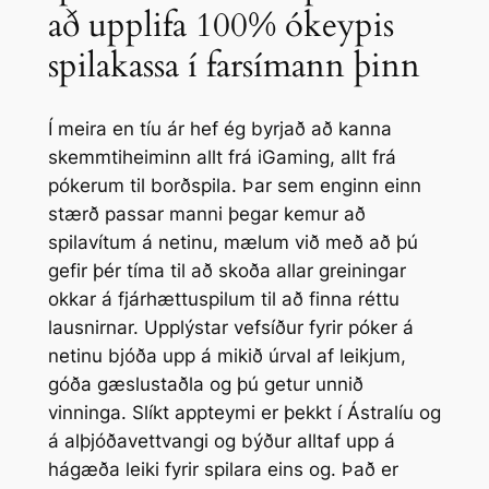
að upplifa 100% ókeypis
spilakassa í farsímann þinn
Í meira en tíu ár hef ég byrjað að kanna
skemmtiheiminn allt frá iGaming, allt frá
pókerum til borðspila. Þar sem enginn einn
stærð passar manni þegar kemur að
spilavítum á netinu, mælum við með að þú
gefir þér tíma til að skoða allar greiningar
okkar á fjárhættuspilum til að finna réttu
lausnirnar. Upplýstar vefsíður fyrir póker á
netinu bjóða upp á mikið úrval af leikjum,
góða gæslustaðla og þú getur unnið
vinninga. Slíkt appteymi er þekkt í Ástralíu og
á alþjóðavettvangi og býður alltaf upp á
hágæða leiki fyrir spilara eins og. Það er