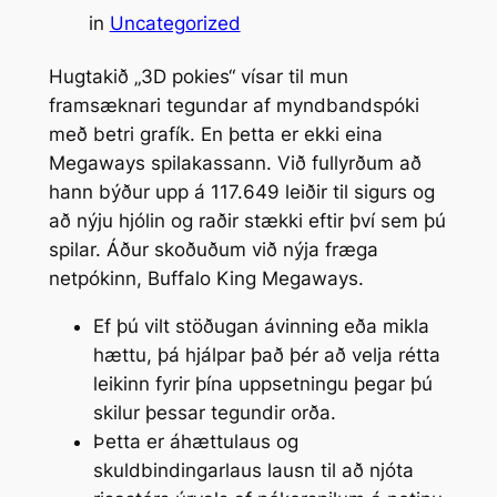
in
Uncategorized
Hugtakið „3D pokies“ vísar til mun
framsæknari tegundar af myndbandspóki
með betri grafík. En þetta er ekki eina
Megaways spilakassann. Við fullyrðum að
hann býður upp á 117.649 leiðir til sigurs og
að nýju hjólin og raðir stækki eftir því sem þú
spilar.
Áður skoðuðum við nýja fræga
netpókinn, Buffalo King Megaways.
Ef þú vilt stöðugan ávinning eða mikla
hættu, þá hjálpar það þér að velja rétta
leikinn fyrir þína uppsetningu þegar þú
skilur þessar tegundir orða.
Þetta er áhættulaus og
skuldbindingarlaus lausn til að njóta