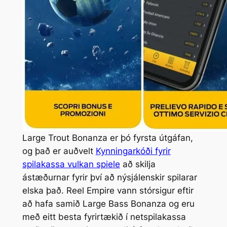
Large Trout Bonanza er þó fyrsta útgáfan,
og það er auðvelt
Kynningarkóði fyrir
spilakassa vulkan spiele
að skilja
ástæðurnar fyrir því að nýsjálenskir ​​spilarar
elska það. Reel Empire vann stórsigur eftir
að hafa samið Large Bass Bonanza og eru
með eitt besta fyrirtækið í netspilakassa