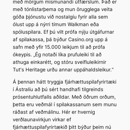
með mörgum mismunandi útfærslum. Það er
með tónlistarþema og mun örugglega veita
góða þjónustu við nostalgíu fyrir alla sem
ólust upp á nýrri tímum Walkman eða
spóluspilara. Ef þú vilt prófa nýju útgáfurnar
af spilakassa, þá býður Casino.org upp á
safn með yfir 15.000 leikjum til að prófa
ókeypis. „Ég notaði líka prufuleiki til að
athuga einkarétt, og stóru sveifluleikirnir
Tut's Heritage urðu annar uppáhaldsleikur.“
Á þennan hátt tryggja fjárhættuspilafyrirtæki
í Ástralíu að þú sért handhafi tilgreinds
prósentuhlutfalls aðildar. Með öðrum orðum,
þetta eru veðmál í spilakassanum sem munu
ráðast af veðmálinu. Hér er hvernig
verðlaunavirkjun virkar ef
fjárhættuspilafyrirtækið þitt býður þeim nú