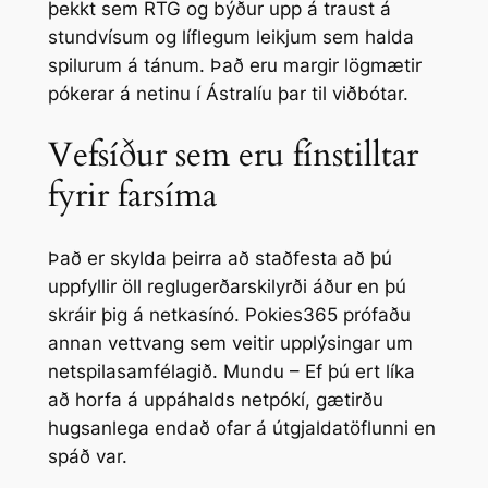
þekkt sem RTG og býður upp á traust á
stundvísum og líflegum leikjum sem halda
spilurum á tánum. Það eru margir lögmætir
pókerar á netinu í Ástralíu þar til viðbótar.
Vefsíður sem eru fínstilltar
fyrir farsíma
Það er skylda þeirra að staðfesta að þú
uppfyllir öll reglugerðarskilyrði áður en þú
skráir þig á netkasínó. Pokies365 prófaðu
annan vettvang sem veitir upplýsingar um
netspilasamfélagið. Mundu – Ef þú ert líka
að horfa á uppáhalds netpókí, gætirðu
hugsanlega endað ofar á útgjaldatöflunni en
spáð var.