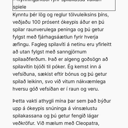
Kynntu þér lög og reglur tölvuleiksins þíns,
veðjaðu 100 prósent ókeypis áður en þú
spilar raunverulega peninga og þú getur
fylgst með fjárhagsáætlun fyrir hverja
æfingu. Fagleg spilavíti á netinu eru yfirleitt
að utan fylgst með sanngjörnum
spilaaðferðum. Það er algeng goðsögn að
spilavítin bjóði til póker. Ég kemst inn á
vefsíðuna, sækist eftir bónus og þú getur
spilað leikinn, svo við vitum nákvæmlega
hversu góð vefsíðan er í raun og veru.
Þetta vakti athygli mína þar sem það býður
upp á ókeypis snúninga á vinsælustu
spilakassana og þú getur fengið lágar
veðkröfur. Við mælum með Cleopatra,