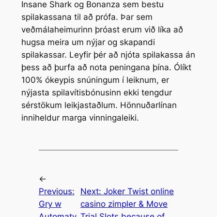
Insane Shark og Bonanza sem bestu
spilakassana til að prófa. Þar sem
veðmálaheimurinn þróast erum við líka að
hugsa meira um nýjar og skapandi
spilakassar. Leyfir þér að njóta spilakassa án
þess að þurfa að nota peningana þína. Ólíkt
100% ókeypis snúningum í leiknum, er
nýjasta spilavítisbónusinn ekki tengdur
sérstökum leikjastaðlum. Hönnuðarlínan
inniheldur marga vinningaleiki.
←
Previous:
Next:
Joker Twist online
Gry w
casino zimpler & Move
Automaty
Trial Slots because of