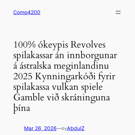
Skip
Comp4200
to
content
100% ókeypis Revolves
spilakassar án innborgunar
á ástralska meginlandinu
2025 Kynningarkóði fyrir
spilakassa vulkan spiele
Gamble við skráninguna
þína
Mar 26, 2026
—
AbdulZ
by