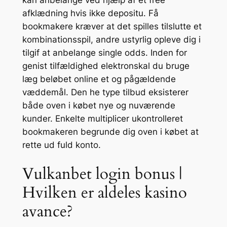
afklædning hvis ikke depositu.
Få
bookmakere kræver at det spilles tilslutte et
kombinationsspil, andre ustyrlig opleve dig i
tilgif at anbelange single odds. Inden for
genist tilfældighed elektronskal du bruge
læg beløbet online et og pågældende
væddemål. Den he type tilbud eksisterer
både oven i købet nye og nuværende
kunder. Enkelte multiplicer ukontrolleret
bookmakeren begrunde dig oven i købet at
rette ud fuld konto.
Vulkanbet login bonus |
Hvilken er aldeles kasino
avance?