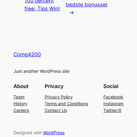
100 percent
bedste bonusser
free: Tips Win!
→
Comp4200
Just another WordPress site
About
Privacy
Social
Team
Privacy Policy
Facebook
History
Terms and Conditions
Instagram
Careers
Contact Us
Twitter/X
Designed with
WordPress