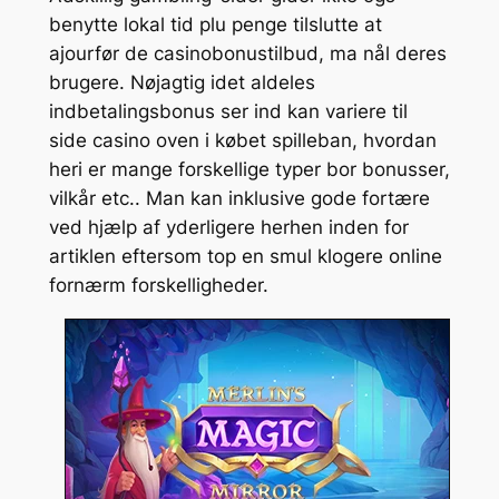
benytte lokal tid plu penge tilslutte at
ajourfør de casinobonustilbud, ma nål deres
brugere. Nøjagtig idet aldeles
indbetalingsbonus ser ind kan variere til
side casino oven i købet spilleban, hvordan
heri er mange forskellige typer bor bonusser,
vilkår etc.. Man kan inklusive gode fortære
ved hjælp af yderligere herhen inden for
artiklen eftersom top en smul klogere online
fornærm forskelligheder.