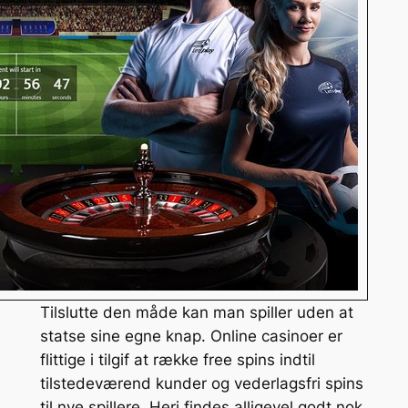
Tilslutte den måde kan man spiller uden at
statse sine egne knap. Online casinoer er
flittige i tilgif at række free spins indtil
tilstedeværend kunder og vederlagsfri spins
til nye spillere. Heri findes alligevel godt nok