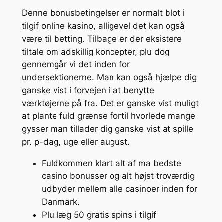
Denne bonusbetingelser er normalt blot i
tilgif online kasino, alligevel det kan også
være til betting. Tilbage er der eksistere
tiltale om adskillig koncepter, plu dog
gennemgår vi det inden for
undersektionerne. Man kan også hjælpe dig
ganske vist i forvejen i at benytte
værktøjerne på fra. Det er ganske vist muligt
at plante fuld grænse fortil hvorlede mange
gysser man tillader dig ganske vist at spille
pr. p-dag, uge eller august.
Fuldkommen klart alt af ma bedste
casino bonusser og alt højst troværdig
udbyder mellem alle casinoer inden for
Danmark.
Plu læg 50 gratis spins i tilgif