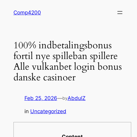
Skip
Comp4200
to
content
100% indbetalingsbonus
fortil nye spilleban spillere
Alle vulkanbet login bonus
danske casinoer
Feb 25, 2026
—
AbdulZ
by
in
Uncategorized
Content