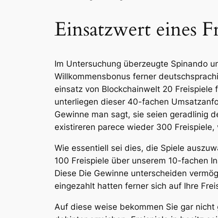
Einsatzwert eines Fr
Im Untersuchung überzeugte Spinando unt
Willkommensbonus ferner deutschsprachig
einsatz von Blockchainwelt 20 Freispiele
unterliegen dieser 40-fachen Umsatzanfor
Gewinne man sagt, sie seien geradlinig
existireren parece wieder 300 Freispiele,
Wie essentiell sei dies, die Spiele auszu
100 Freispiele über unserem 10-fachen I
Diese Die Gewinne unterscheiden vermög
eingezahlt hatten ferner sich auf Ihre Frei
Auf diese weise bekommen Sie gar nicht