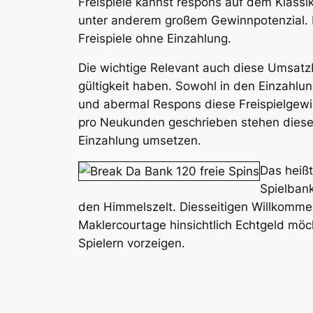
Freispiele kannst respons auf dem Klass
unter anderem großem Gewinnpotenzial. Fa
Freispiele ohne Einzahlung.
Die wichtige Relevant auch diese Umsatz
gültigkeit haben. Sowohl in den Einzahlun
und abermal Respons diese Freispielgewi
pro Neukunden geschrieben stehen diese F
Einzahlung umsetzen.
Das heißt
Spielbank
den Himmelszelt. Diesseitigen Willkomm
Maklercourtage hinsichtlich Echtgeld mö
Spielern vorzeigen.