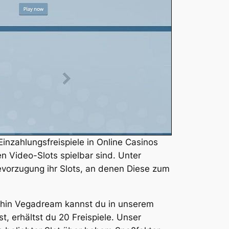
inzahlungsfreispiele in Online Casinos
n Video-Slots spielbar sind. Unter
Bevorzugung ihr Slots, an denen Diese zum
ithin Vegadream kannst du in unserem
, erhältst du 20 Freispiele. Unser