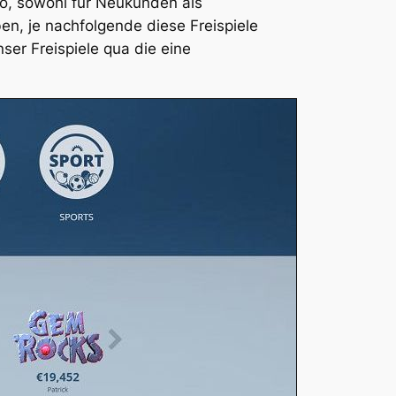
ino, sowohl für Neukunden als
n, je nachfolgende diese Freispiele
ser Freispiele qua die eine