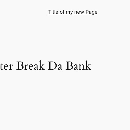
Title of my new Page
ster Break Da Bank