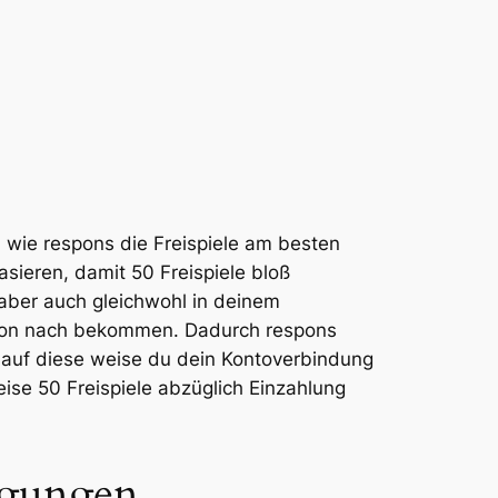
r, wie respons die Freispiele am besten
sieren, damit 50 Freispiele bloß
aber auch gleichwohl in deinem
ision nach bekommen.
Dadurch respons
n, auf diese weise du dein Kontoverbindung
eise 50 Freispiele abzüglich Einzahlung
ngungen