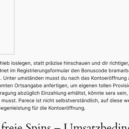
hieb loslegen, statt präzise hinschauen und dir richtige
rdnet im Registrierungsformular den Bonuscode bramarba
fen. Unter umständen musst du nach das Kontoeröffnung 
mmten Ortsangabe anfertigen, um eigenen tollen Prov
tragung abzüglich Einzahlung erhältst, könnte sera sei
 musst. Parece ist nicht selbstverständlich, auf diese w
Gegenleistung für die Kontoeröffnung.
freie Spins – Umsatzbedi