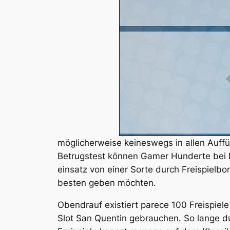
möglicherweise keineswegs in allen Auffüh
Betrugstest können Gamer Hunderte bei Fr
einsatz von einer Sorte durch Freispielb
besten geben möchten.
Obendrauf existiert parece 100 Freispie
Slot San Quentin gebrauchen. So lange du 