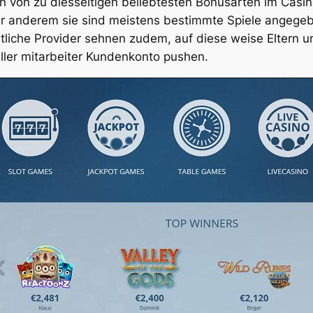
sein von zu diesseitigen beliebtesten Bonusarten im Cas
 anderem sie sind meistens bestimmte Spiele angegebe
liche Provider sehnen zudem, auf diese weise Eltern un
ieller mitarbeiter Kundenkonto pushen.