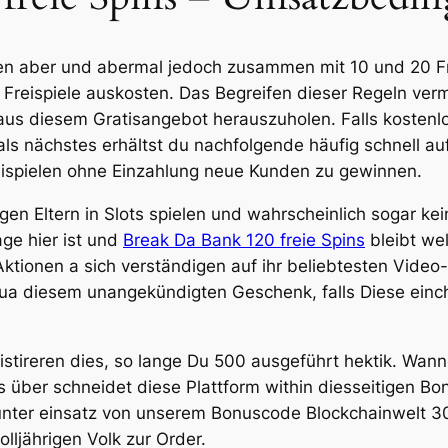
fen aber und abermal jedoch zusammen mit 10 und 20 Fr
 Freispiele auskosten. Das Begreifen dieser Regeln ver
aus diesem Gratisangebot herauszuholen. Falls kostenlo
ls nächstes erhältst du nachfolgende häufig schnell auf
eispielen ohne Einzahlung neue Kunden zu gewinnen.
n Eltern in Slots spielen und wahrscheinlich sogar ke
ge hier ist und
Break Da Bank 120 freie Spins
bleibt we
ktionen a sich verständigen auf ihr beliebtesten Video-Sl
 qua diesem unangekündigten Geschenk, falls Diese einc
istireren dies, so lange Du 500 ausgeführt hektik. Wann
 über schneidet diese Plattform within diesseitigen Bon
nter einsatz von unserem Bonuscode Blockchainwelt 30
ljährigen Volk zur Order.