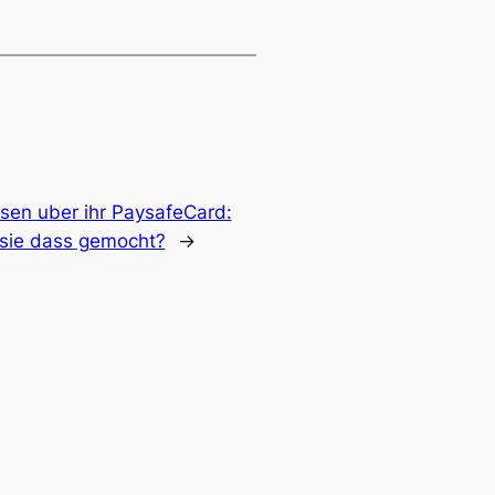
osen uber ihr PaysafeCard:
 sie dass gemocht?
→