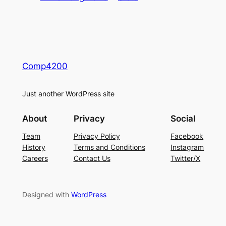
Comp4200
Just another WordPress site
About
Privacy
Social
Team
Privacy Policy
Facebook
History
Terms and Conditions
Instagram
Careers
Contact Us
Twitter/X
Designed with
WordPress