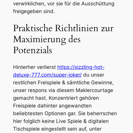
verwirklichen, vor sie für die Ausschüttung
freigegeben sind.
Praktische Richtlinien zur
Maximierung des
Potenzials
Hinterher verlierst
https://sizzling-hot-
deluxe-777.com/super-joker/
du unser
restlichen Freispiele & sämtliche Gewinne,
unser respons via diesem Maklercourtage
gemacht hast. Konzentriert gehören
Freispiele dahinter angewandten
beliebtesten Optionen gar. Sie beherrschen
hier folglich keine Live Spiele & digitalen
Tischspiele eingestellt sein auf, unter