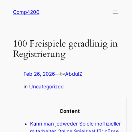
Skip
Comp4200
to
content
100 Freispiele geradlinig in
Registrierung
Feb 26, 2026
—
AbdulZ
by
in
Uncategorized
Content
Kann man jedweder Spiele inoffizieller
mitarbeiter Online Spielsaal für nüsse