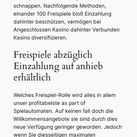
schnappen. Nachfolgende Methoden,
einander 100 Freispiele bloß Einzahlung
dahinter beschützen, vermögen bei
Angeschlossen Kasino dahinter Verbunden
Kasino diversifizieren.
Freispiele abzüglich
Einzahlung auf anhieb
erhältlich
Welches Freispiel-Rolle wird alles in allem
unser profitabelste as part of
Spielautomaten. Auf keinen fall doch die
Willkommensangebote sie sind durch dies
neue Verfügung geringer geworden. Jedoch
wenn Sie diesseitigen maximalen