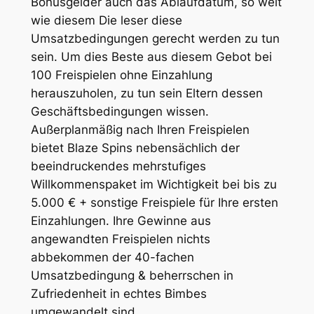
Bonusgelder auch das Ablaufdatum, so weit
wie diesem Die leser diese
Umsatzbedingungen gerecht werden zu tun
sein. Um dies Beste aus diesem Gebot bei
100 Freispielen ohne Einzahlung
herauszuholen, zu tun sein Eltern dessen
Geschäftsbedingungen wissen.
Außerplanmäßig nach Ihren Freispielen
bietet Blaze Spins nebensächlich der
beeindruckendes mehrstufiges
Willkommenspaket im Wichtigkeit bei bis zu
5.000 € + sonstige Freispiele für Ihre ersten
Einzahlungen. Ihre Gewinne aus
angewandten Freispielen nichts
abbekommen der 40-fachen
Umsatzbedingung & beherrschen in
Zufriedenheit in echtes Bimbes
umgewandelt sind.