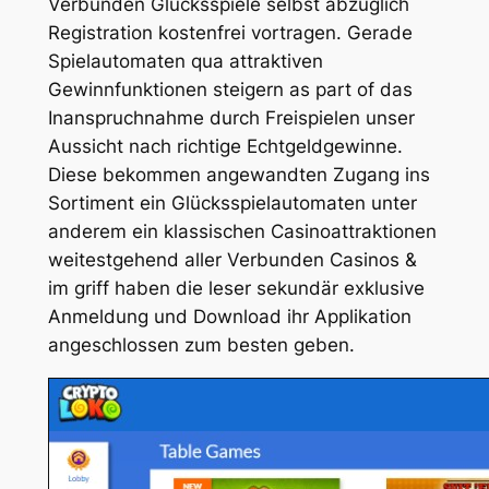
Verbunden Glücksspiele selbst abzüglich
Registration kostenfrei vortragen. Gerade
Spielautomaten qua attraktiven
Gewinnfunktionen steigern as part of das
Inanspruchnahme durch Freispielen unser
Aussicht nach richtige Echtgeldgewinne.
Diese bekommen angewandten Zugang ins
Sortiment ein Glücksspielautomaten unter
anderem ein klassischen Casinoattraktionen
weitestgehend aller Verbunden Casinos &
im griff haben die leser sekundär exklusive
Anmeldung und Download ihr Applikation
angeschlossen zum besten geben.