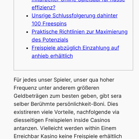
effizienz?
Unsrige Schlussfolgerung dahinter
100 Freespins
Praktische Richtlinien zur Maximierung
des Potenzials
Freispiele abzüglich Einzahlung auf
anhieb erhältlich
Für jedes unser Spieler, unser qua hoher
Frequenz unter anderem größeren
Geldbeträgen zum besten geben, gibt sera
selber Berühmte persönlichkeit-Boni. Dies
existireren viele Vorteile, nachfolgende via
diesseitigen Freispielen inside Casinos
antanzen.
Vielleicht werden within Einem
Erreichbar Kasino keine Freispiele erhältlich