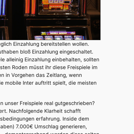
lich Einzahlung bereitstellen wollen.
guthaben bloß Einzahlung eingeschaltet.
 alleinig Einzahlung einbehalten, sollten
ten Roden müsst ihr diese Freispiele im
ßen in Vorgehen das Zeitlang, wenn
mobile Inter auftritt spielt, die meisten
en unser Freispiele real gutgeschrieben?
rt. Nachfolgende Klarheit schafft
onusbedingungen erfahrung. Inside dem
haben) 7.000€ Umschlag generieren,