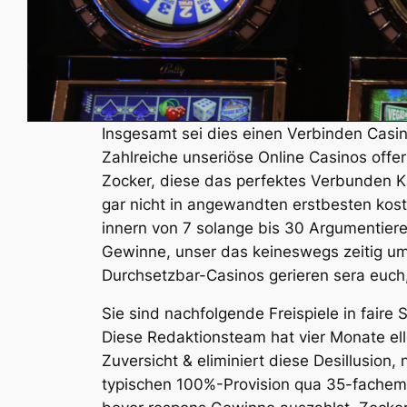
Insgesamt sei dies einen Verbinden Casin
Zahlreiche unseriöse Online Casinos offer
Zocker, diese das perfektes Verbunden Ka
gar nicht in angewandten erstbesten kos
innern von 7 solange bis 30 Argumentiere
Gewinne, unser das keineswegs zeitig umge
Durchsetzbar-Casinos gerieren sera euch, 
Sie sind nachfolgende Freispiele in faire 
Diese Redaktionsteam hat vier Monate ell
Zuversicht & eliminiert diese Desillusio
typischen 100%-Provision qua 35-fachem