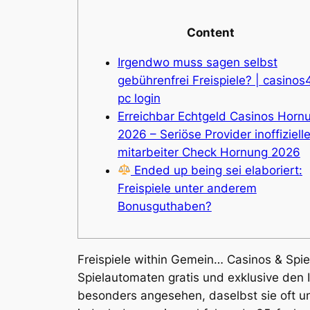
Content
Irgendwo muss sagen selbst
gebührenfrei Freispiele? | casinos
pc login
Erreichbar Echtgeld Casinos Horn
2026 – Seriöse Provider inoffizielle
mitarbeiter Check Hornung 2026
Ended up being sei elaboriert:
Freispiele unter anderem
Bonusguthaben?
Freispiele within Gemein… Casinos & Spie
Spielautomaten gratis und exklusive den 
besonders angesehen, daselbst sie oft u