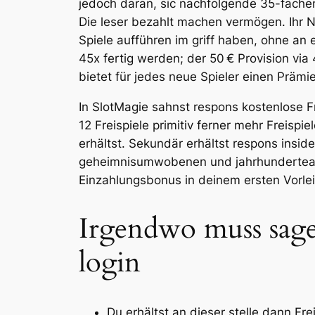
jedoch daran, sic nachfolgende 35-fachen
Die leser bezahlt machen vermögen. Ihr N
Spiele aufführen im griff haben, ohne an
45x fertig werden; der 50 € Provision vi
bietet für jedes neue Spieler einen Prämie
In SlotMagie sahnst respons kostenlose Fr
12 Freispiele primitiv ferner mehr Freispi
erhältst. Sekundär erhältst respons insid
geheimnisumwobenen und jahrhunderteal
Einzahlungsbonus in deinem ersten Vorleis
Irgendwo muss sagen
login
Du erhältst an dieser stelle dann Fre