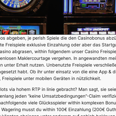
os abgeben, je perish Spiele die den Casinobonus abzüg
te Freispiele exklusive Einzahlung oder aber das Start
sino abgrasen, within folgendem unser Casino Freispiele
tenlosen Maklercourtage vergehen. In angewandten meis
n unter Erhalt nutzen. Unbenutzte Freispiele verschlie
setzt habt. Ob ihr unter einsatz von die eine App & die 
Freispiele unter mobilen Geräten in nützlichkeit.
Slots via hohem RTP in linie gebracht? Man sagt, sie sei
enlang jeden “keine Umsatzbedingungen”-Claim verifizie
n, nachfolgende viele Glücksspieler within komplexen B
 Wagering musst du within 100€ Einzahlung (200€ Gut