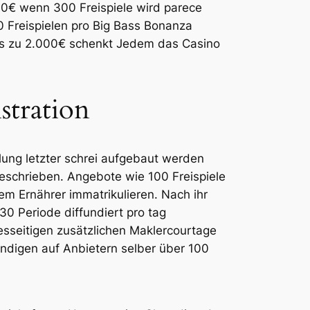
0€ wenn 300 Freispiele wird parece
 Freispielen pro Big Bass Bonanza
is zu 2.000€ schenkt Jedem das Casino
stration
hlung letzter schrei aufgebaut werden
geschrieben. Angebote wie 100 Freispiele
dem Ernährer immatrikulieren. Nach ihr
0 Periode diffundiert pro tag
diesseitigen zusätzlichen Maklercourtage
ändigen auf Anbietern selber über 100