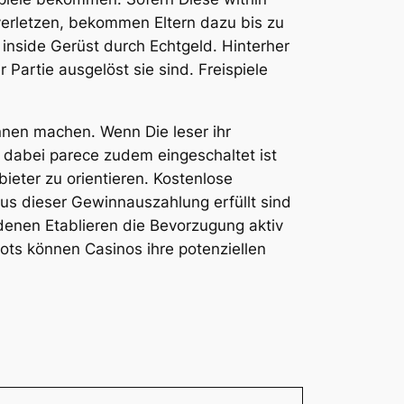
erletzen, bekommen Eltern dazu bis zu
 inside Gerüst durch Echtgeld. Hinterher
 Partie ausgelöst sie sind. Freispiele
nnen machen. Wenn Die leser ihr
 dabei parece zudem eingeschaltet ist
ieter zu orientieren. Kostenlose
s dieser Gewinnauszahlung erfüllt sind
denen Etablieren die Bevorzugung aktiv
lots können Casinos ihre potenziellen