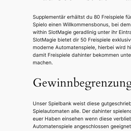
Supplementär erhältst du 80 Freispiele f
Spielo einen Willkommensbonus, bei dem di
within SlotMagie geradlinig unter ihr Eint
SlotMagie bietet dir 50 Freispiele exklus
moderne Automatenspiele, hierbei wird hin
damit Freispiele dahinter bekommen unte
machen.
Gewinnbegrenzun
Unser Spielbank weist diese gutgeschrieben
Spielautomaten alle. Der dahinter spielen
euer Haben einsehen wenn diese verbliebe
Automatenspiele angeschlossen geeignet