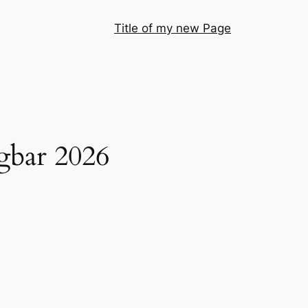
Title of my new Page
ügbar 2026