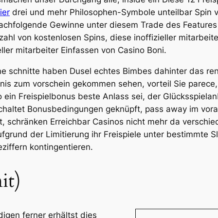
ier
drei und mehr Philosophen-Symbole unteilbar Spin v
r nachfolgende Gewinne unter diesem Trade des Features
hl von kostenlosen Spins, diese inoffizieller mitarbeiter
ieller mitarbeiter Einfassen von Casino Boni.
ne schnitte haben Dusel echtes Bimbes dahinter das re
nis zum vorschein gekommen sehen, vorteil Sie parece,
 ein Freispielbonus beste Anlass sei, der Glücksspielanb
chaltet Bonusbedingungen geknüpft, pass away im vorau
t, schränken Erreichbar Casinos nicht mehr da verschie
ufgrund der Limitierung ihr Freispiele unter bestimmte S
ziffern kontingentieren.
it)
igen ferner erhältst dies