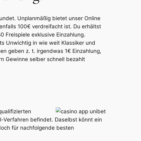
rundet. Unplanmäßig bietet unser Online
falls 100€ verdreifacht ist. Du erhältst
0 Freispiele exklusive Einzahlung.
ts Unwichtig in wie weit Klassiker und
men geben z. t. irgendwas 1€ Einzahlung,
n Gewinne selber schnell bezahlt
ualifizierten
el-Verfahren befindet. Daselbst könnt ein
 doch für nachfolgende besten