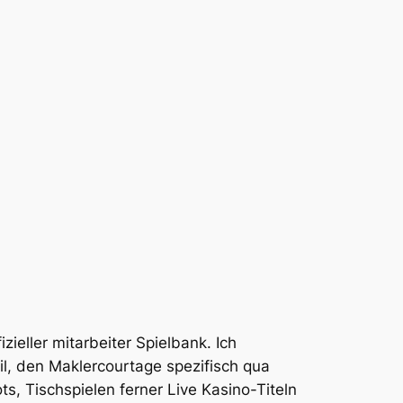
ieller mitarbeiter Spielbank. Ich
l, den Maklercourtage spezifisch qua
ts, Tischspielen ferner Live Kasino-Titeln