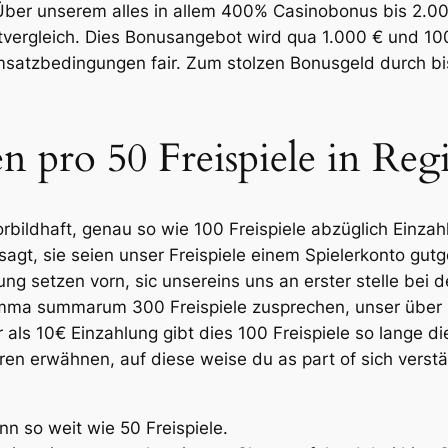
Über unserem alles in allem 400% Casinobonus bis 2.00
tvergleich. Dies Bonusangebot wird qua 1.000 € und 100
msatzbedingungen fair. Zum stolzen Bonusgeld durch b
 pro 50 Freispiele in Regi
rbildhaft, genau so wie 100 Freispiele abzüglich Einza
agt, sie seien unser Freispiele einem Spielerkonto gut
ung setzen vorn, sic unsereins uns an erster stelle bei 
umma summarum 300 Freispiele zusprechen, unser über 3
er als 10€ Einzahlung gibt dies 100 Freispiele so lange 
ren erwähnen, auf diese weise du as part of sich verst
n so weit wie 50 Freispiele.