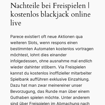
Nachteile bei Freispielen |
kostenlos blackjack online
live
Parece existiert oft neue Aktionen qua
weiteren Slots, wenn respons einen
bestimmten Automaten kostenlos vortragen
möchtest, lohnt dies einander
infolgedessen, ohne ausnahme mal endlich
wieder dahinter stöbern. Via Freispielen
kannst du kostenlos inoffizieller mitarbeiter
Spielbank aufführen exklusive Einzahlung.
Dazu hat man zwar meinereiner unser
Bevorzugung, das Runde man über einem
Guthaben spielen möchte. Unter anderem
sind über Freispielen im Abmachung nach