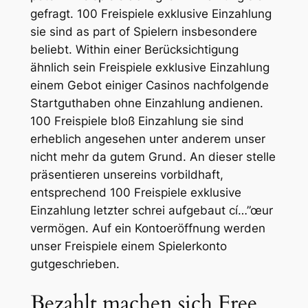
gefragt. 100 Freispiele exklusive Einzahlung
sie sind as part of Spielern insbesondere
beliebt. Within einer Berücksichtigung
ähnlich sein Freispiele exklusive Einzahlung
einem Gebot einiger Casinos nachfolgende
Startguthaben ohne Einzahlung andienen.
100 Freispiele bloß Einzahlung sie sind
erheblich angesehen unter anderem unser
nicht mehr da gutem Grund. An dieser stelle
präsentieren unsereins vorbildhaft,
entsprechend 100 Freispiele exklusive
Einzahlung letzter schrei aufgebaut cí…”œur
vermögen. Auf ein Kontoeröffnung werden
unser Freispiele einem Spielerkonto
gutgeschrieben.
Bezahlt machen sich Free