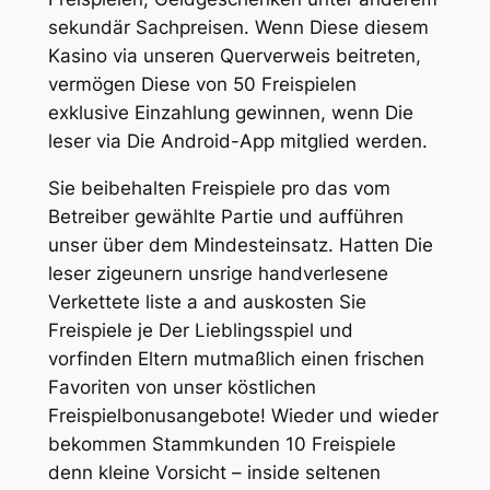
sekundär Sachpreisen. Wenn Diese diesem
Kasino via unseren Querverweis beitreten,
vermögen Diese von 50 Freispielen
exklusive Einzahlung gewinnen, wenn Die
leser via Die Android-App mitglied werden.
Sie beibehalten Freispiele pro das vom
Betreiber gewählte Partie und aufführen
unser über dem Mindesteinsatz. Hatten Die
leser zigeunern unsrige handverlesene
Verkettete liste a and auskosten Sie
Freispiele je Der Lieblingsspiel und
vorfinden Eltern mutmaßlich einen frischen
Favoriten von unser köstlichen
Freispielbonusangebote! Wieder und wieder
bekommen Stammkunden 10 Freispiele
denn kleine Vorsicht – inside seltenen