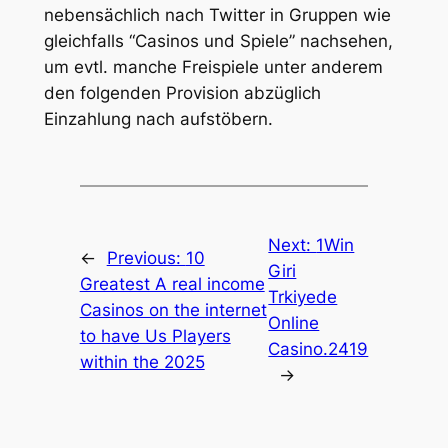
nebensächlich nach Twitter in Gruppen wie
gleichfalls “Casinos und Spiele” nachsehen,
um evtl. manche Freispiele unter anderem
den folgenden Provision abzüglich
Einzahlung nach aufstöbern.
Next:
1Win
←
Previous:
10
Giri
Greatest A real income
Trkiyede
Casinos on the internet
Online
to have Us Players
Casino.2419
within the 2025
→