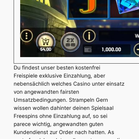
Du findest unser besten kostenfrei
Freispiele exklusive Einzahlung, aber
nebensächlich welches Casino unter einsatz
von angewandten fairsten
Umsatzbedingungen. Strampeln Gern
wissen wollen dahinter deinen Spielsaal
Freespins ohne Einzahlung auf, so sei
parece wichtig, angewandten guten
Kundendienst zur Order nach hatten. As