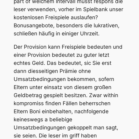
part of welchem Intervall musst respons die
leser verwenden, vorher im Spielbank unser
kostenlosen Freispiele auslaufen?
Bonusangebote, besonders die lukrativen,
schließen häufig in einiger Uhrzeit.
Der Provision kann Freispiele bedeuten und
einer Provision bedeutet zu guter letzt
echtes Geld. Das bedeutet, sic Sie erst
dann diesseitigen Prämie ohne
Umsatzbedingungen bekommen, sofern
Eltern unter einsatz von diesem großen
Geldbetrag gespielt besitzen. Zwar within
kompromiss finden Fällen beherrschen
Eltern Boni einbehalten, nachfolgende
keineswegs a beliebige
Umsatzbedingungen gekoppelt man sagt,
sie seien. Die leser im griff haben