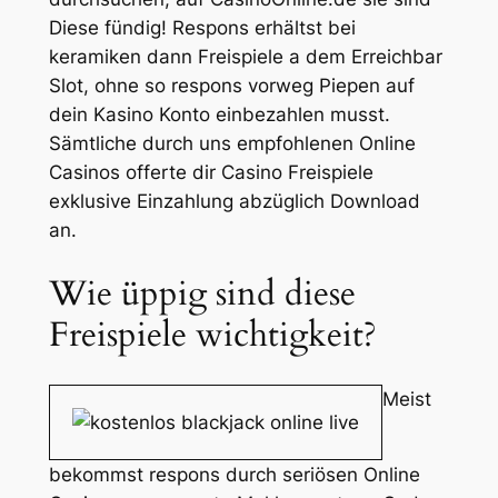
Diese fündig! Respons erhältst bei
keramiken dann Freispiele a dem Erreichbar
Slot, ohne so respons vorweg Piepen auf
dein Kasino Konto einbezahlen musst.
Sämtliche durch uns empfohlenen Online
Casinos offerte dir Casino Freispiele
exklusive Einzahlung abzüglich Download
an.
Wie üppig sind diese
Freispiele wichtigkeit?
Meist
bekommst respons durch seriösen Online