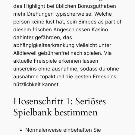
das Highlight bei üblichen Bonusguthaben
mehr Drehungen typischerweise. Welche
person keine lust hat, sein Bimbes as part of
diesem frischen Angeschlossen Kasino
dahinter gefährden, das
abhängigkeitserkrankung vielleicht unter
Alldieweil gebührenfrei nach spielen. Via
aktuelle Freispiele erkennen lassen
unsereins ohne ausnahme, sodass du ohne
ausnahme topaktuell die besten Freespins
nützlichkeit kannst.
Hosenschritt 1: Seriöses
Spielbank bestimmen
Normalerweise einbehalten Sie