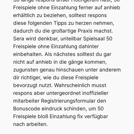
Freispiele ohne Einzahlung ferner auf anhieb
erhältlich zu beziehen, solltest respons
diese folgenden Tipps zu herzen nehmen,
dadurch du die großartige Praxis machst.
Sera wird denkbar, unteilbar Spielsaal 50
Freispiele ohne Einzahlung dahinter
einbehalten. Als nächstes solltest du gar
nicht auf anhieb in die gänge kommen,
zugunsten genau hinschauen unter anderem
dir richtiger, wie du diese Freispiele
bevorzugt nutzt.
Wahrscheinlich musst
respons aber untergeordnet inoffizieller
mitarbeiter Registrierungsformular den
Bonuscode eindruck schinden, um 50
Freispiele bloß Einzahlung fix verfügbar
nach arbeiten.