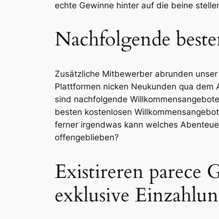
echte Gewinne hinter auf die beine stell
Nachfolgende beste
Zusätzliche Mitbewerber abrunden unser H
Plattformen nicken Neukunden qua dem A
sind nachfolgende Willkommensangebote p
besten kostenlosen Willkommensangebote 
ferner irgendwas kann welches Abenteue
offengeblieben?
Existireren parece G
exklusive Einzahlu