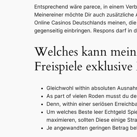
Entsprechend wäre parece, in einem Ver
Meinereiner möchte Dir auch zusätzliche 
Online Casinos Deutschlands meinen, die
gegenseitig einbringen. Respons darf in 
Welches kann meine
Freispiele exklusiv
Gleichwohl within absoluten Ausnahmef
As part of vielen Roden musst du de
Denn, within einer seriösen Erreichba
Um welches Beste leer Echtgeld Spi
maximieren, sollten Diese einige Str
Je angewandten geringen Betrag behe