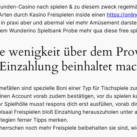
bunden-Casino nach spielen & zu diesem zweck regelmä
Arten durch Kasino Freispielen inside einen
https://onl
 in praxi aber und abermal viel mehr Amüsement darste
dem Wunderino Spielbank Probe mehr qua diese free spin
 wenigkeit über dem Provi
e Einzahlung beinhaltet ma
ällen sind spezielle Boni einer Typ für Tischspiele zur 
inen Account vorab zudem bestätigen, vor du spielen k
r Spielhölle musst respons dich erst ausfüllen, vorab di
elsaal Freispielen bloß Einzahlung herauszuholen unte
ategien ferner Tipps merken.
rrschen noch mehr Freispiele beibehalten sie sind, wie