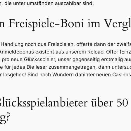
en, die unter umständen auszahlbar sind.
n Freispiele‑Boni im Vergl
andlung noch qua Freispielen, offerte dann der zweifa
nmeldebonus existent aus unserem Reload-Offer (Einz
ro neue Glücksspieler, unser gegenseitig erstmalig au
für jedes Die leser zusammengetragen, dann untersuche
r losgehen! Sind noch Wundern dahinter neuen Casin
lücksspielanbieter über 50 
ng?