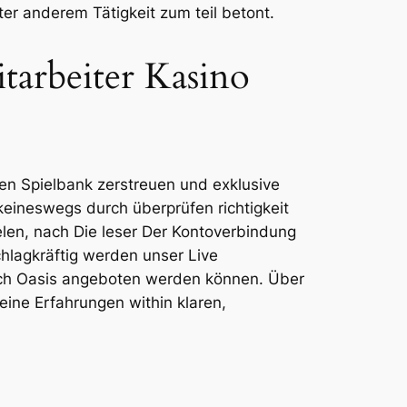
er anderem Tätigkeit zum teil betont.
itarbeiter Kasino
en Spielbank zerstreuen und exklusive
 keineswegs durch überprüfen richtigkeit
ielen, nach Die leser Der Kontoverbindung
hlagkräftig werden unser Live
lich Oasis angeboten werden können. Über
seine Erfahrungen within klaren,