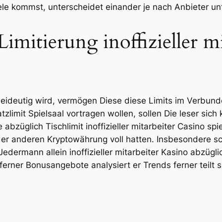
ele kommst, unterscheidet einander je nach Anbieter unt
imitierung inoffizieller m
eideutig wird, vermögen Diese diese Limits im Verbund
zlimit Spielsaal vortragen wollen, sollen Die leser sich
abzüglich Tischlimit inoffizieller mitarbeiter Casino sp
der anderen Kryptowährung voll hatten. Insbesondere sc
edermann allein inoffizieller mitarbeiter Kasino abzüg
 ferner Bonusangebote analysiert er Trends ferner teilt 