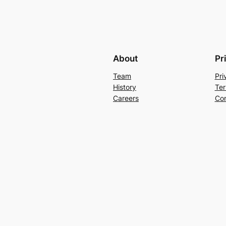
About
Pr
Team
Pri
History
Ter
Careers
Con