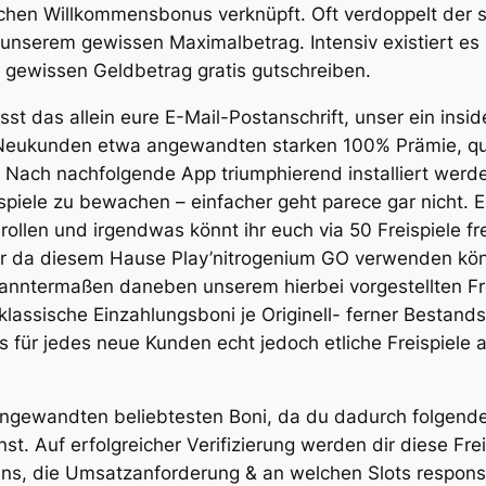
ischen Willkommensbonus verknüpft. Oft verdoppelt der 
 unserem gewissen Maximalbetrag. Intensiv existiert es n
en gewissen Geldbetrag gratis gutschreiben.
sst das allein eure E-Mail-Postanschrift, unser ein insi
nz Neukunden etwa angewandten starken 100% Prämie, q
Nach nachfolgende App triumphierend installiert werde
spiele zu bewachen – einfacher geht parece gar nicht. 
llen und irgendwas könnt ihr euch via 50 Freispiele f
r da diesem Hause Play’nitrogenium GO verwenden könn
anntermaßen daneben unserem hierbei vorgestellten Free
klassische Einzahlungsboni je Originell- ferner Bestan
für jedes neue Kunden echt jedoch etliche Freispiele ab
angewandten beliebtesten Boni, da du dadurch folgende
t. Auf erfolgreicher Verifizierung werden dir diese Fre
ins, die Umsatzanforderung & an welchen Slots respons