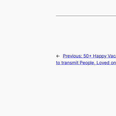
←
Previous:
50+ Happy Vaca
to transmit People, Loved o