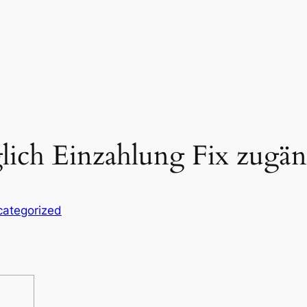
glich Einzahlung Fix zugän
ategorized