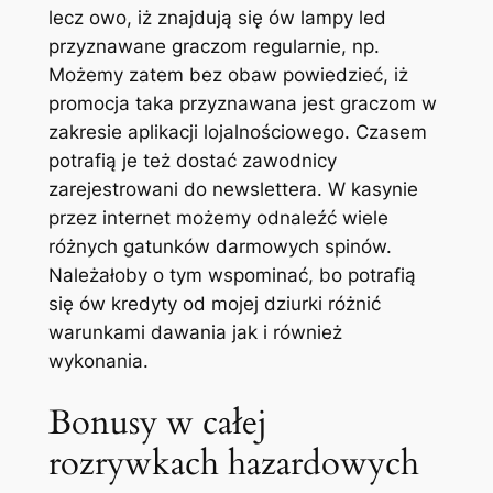
lecz owo, iż znajdują się ów lampy led
przyznawane graczom regularnie, np.
Możemy zatem bez obaw powiedzieć, iż
promocja taka przyznawana jest graczom w
zakresie aplikacji lojalnościowego. Czasem
potrafią je też dostać zawodnicy
zarejestrowani do newslettera. W kasynie
przez internet możemy odnaleźć wiele
różnych gatunków darmowych spinów.
Należałoby o tym wspominać, bo potrafią
się ów kredyty od mojej dziurki różnić
warunkami dawania jak i również
wykonania.
Bonusy w całej
rozrywkach hazardowych