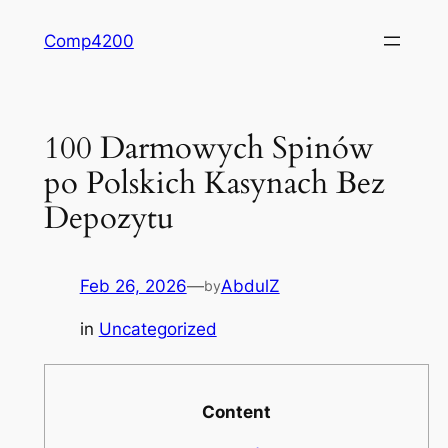
Skip
Comp4200
to
content
100 Darmowych Spinów
po Polskich Kasynach Bez
Depozytu
Feb 26, 2026
—
AbdulZ
by
in
Uncategorized
Content