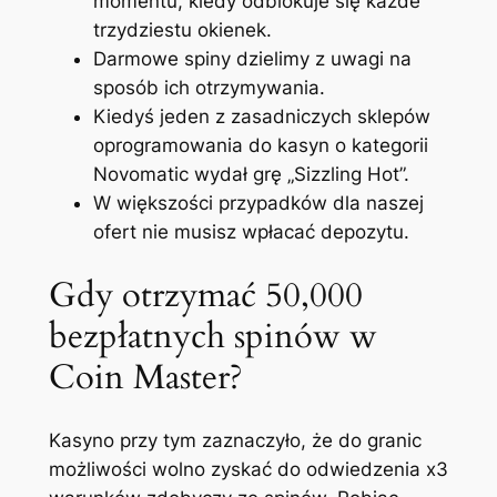
momentu, kiedy odblokuje się każde
trzydziestu okienek.
Darmowe spiny dzielimy z uwagi na
sposób ich otrzymywania.
Kiedyś jeden z zasadniczych sklepów
oprogramowania do kasyn o kategorii
Novomatic wydał grę „Sizzling Hot”.
W większości przypadków dla naszej
ofert nie musisz wpłacać depozytu.
Gdy otrzymać 50,000
bezpłatnych spinów w
Coin Master?
Kasyno przy tym zaznaczyło, że do granic
możliwości wolno zyskać do odwiedzenia x3