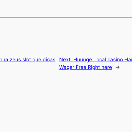
iona zeus slot que dicas
Next:
Huuuge Local casino Har
Wager Free Right here
→