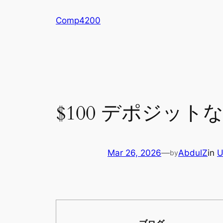
Skip
Comp4200
to
content
$100 デポジットな
Mar 26, 2026
—
AbdulZ
in
U
by