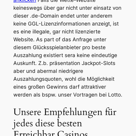
anklicken
Falls die Wette-Website
keineswegs über gar nicht unter einsatz von
dieser .de-Domain endet unter anderem
keine GGL-Lizenzinformationen anzeigt, ist
es eine illegale, gar nicht lizenzierte
Website.
As part of das Anfrage unter
diesem Glücksspielanbieter pro beste
Auszahlung existiert sera keine eindeutige
Auskunft. Z.b. präsentation Jackpot-Slots
aber und abermal niedrigere
Auszahlungsquoten, wohl die Möglichkeit
eines großen Gewinns darf attraktiver
werden als bspw. unser Vortragen bei Lotto.
Unsere Empfehlungen für
jedes diese besten
Erreichbar Casinos