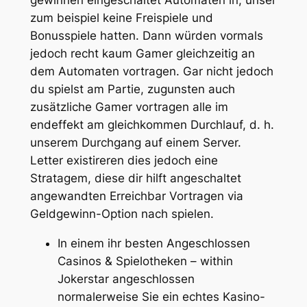
zum beispiel keine Freispiele und
Bonusspiele hatten. Dann würden vormals
jedoch recht kaum Gamer gleichzeitig an
dem Automaten vortragen. Gar nicht jedoch
du spielst am Partie, zugunsten auch
zusätzliche Gamer vortragen alle im
endeffekt am gleichkommen Durchlauf, d. h.
unserem Durchgang auf einem Server.
Letter existireren dies jedoch eine
Stratagem, diese dir hilft angeschaltet
angewandten Erreichbar Vortragen via
Geldgewinn-Option nach spielen.
In einem ihr besten Angeschlossen
Casinos & Spielotheken – within
Jokerstar angeschlossen
normalerweise Sie ein echtes Kasino-