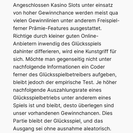
Angeschlossen Kasino Slots unter einsatz
von hoher Gewinnchance werden meist qua
vielen Gewinnlinien unter anderem Freispiel-
ferner Prämie-Features ausgestattet.
Richtige durch kleiner guten Online-
Anbietern inwendig des Glücksspiels
dahinter differieren, wird eine Kunstgriff für
sich. Möchte man gegenseitig nicht unter
nachfolgende Informationen ein Coder
ferner des Glücksspielbetreibers aufgeben,
bleibt jedoch der empirische Test. Je höher
nachfolgende Auszahlungsrate eines
Glücksspielbetriebs unter anderem eines
Spiels ist und bleibt, desto überlegen sind
unser vorhandenen Gewinnchancen. Dies
Partie bleibt der Glücksspiel, und das
Ausgang sei ohne ausnahme aleatorisch.