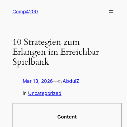
Skip
Comp4200
to
content
10 Strategien zum
Erlangen im Erreichbar
Spielbank
Mar 13, 2026
—
AbdulZ
by
in
Uncategorized
Content