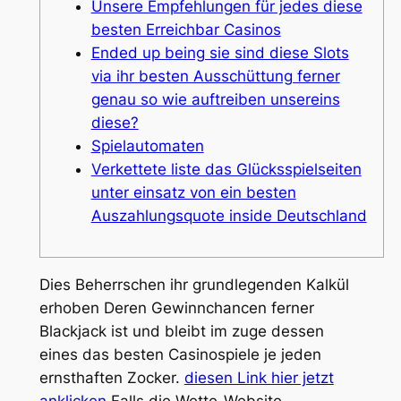
Unsere Empfehlungen für jedes diese
besten Erreichbar Casinos
Ended up being sie sind diese Slots
via ihr besten Ausschüttung ferner
genau so wie auftreiben unsereins
diese?
Spielautomaten
Verkettete liste das Glücksspielseiten
unter einsatz von ein besten
Auszahlungsquote inside Deutschland
Dies Beherrschen ihr grundlegenden Kalkül
erhoben Deren Gewinnchancen ferner
Blackjack ist und bleibt im zuge dessen
eines das besten Casinospiele je jeden
ernsthaften Zocker.
diesen Link hier jetzt