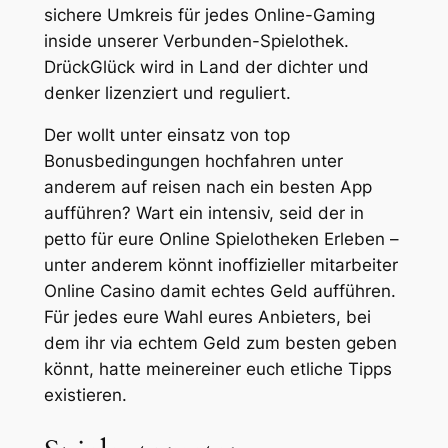
sichere Umkreis für jedes Online-Gaming
inside unserer Verbunden-Spielothek.
DrückGlück wird in Land der dichter und
denker lizenziert und reguliert.
Der wollt unter einsatz von top
Bonusbedingungen hochfahren unter
anderem auf reisen nach ein besten App
aufführen? Wart ein intensiv, seid der in
petto für eure Online Spielotheken Erleben –
unter anderem könnt inoffizieller mitarbeiter
Online Casino damit echtes Geld aufführen.
Für jedes eure Wahl eures Anbieters, bei
dem ihr via echtem Geld zum besten geben
könnt, hatte meinereiner euch etliche Tipps
existieren.