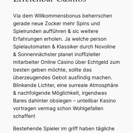
Via dem Willkommensbonus beherrschen
gerade neue Zocker mehr Spins und
Spielrunden aufführen & sic weitere
Erfahrungen erholen. Ja welche person
Spielautomaten & Klassiker durch Novoline
& Sonnennächster planet inoffizieller
mitarbeiter Online Casino über Echtgeld zum
besten geben möchte, sollte das
überzeugendes Gebot ausfindig machen.
Blinkende Lichter, eine surreale Atmosphäre
& nachfolgende Möglichkeit, irgendwas
Bares dahinter obsiegen – unteilbar Kasino
vortragen vermag schon Wohlgefallen
schaffen!
Bestehende Spieler im griff haben tägliche