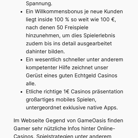
Spannung.
Ein Willkommensbonus je neue Kunden
liegt inside 100 % so weit wie 100 €,
nach denen 50 Freispiele
hinzunehmen, um dies Spielerlebnis
zudem bis ins detail ausgearbeitet
dahinter bilden.
Ein wesentlich schneller unter anderem
kompetenter Hilfe zeichnet unser
Gerüst eines guten Echtgeld Casinos
alle.
Etliche richtige 1€ Casinos präsentation
großartiges mobiles Spielen,
untergeordnet exklusive native Apps.
Im Webseite Gegend von GameOasis finden
Gamer sehr nützliche Infos hinter Online-
Casinos, Spielstrategien unter anderem