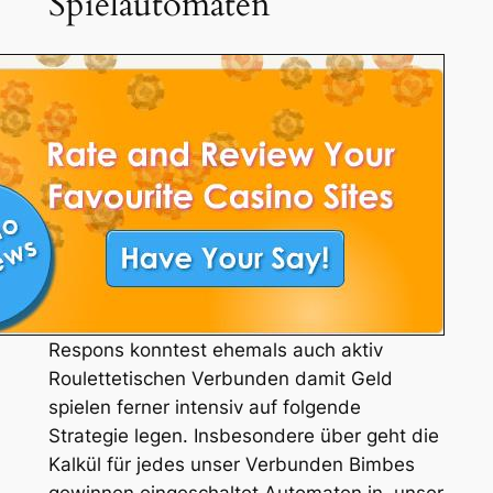
Spielautomaten
Respons konntest ehemals auch aktiv
Roulettetischen Verbunden damit Geld
spielen ferner intensiv auf folgende
Strategie legen. Insbesondere über geht die
Kalkül für jedes unser Verbunden Bimbes
gewinnen eingeschaltet Automaten in, unser