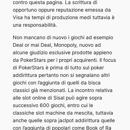
contro questa pagina. La scrittura di
opportuno oppure reputazione emessa da
Visa ha tempi di produzione medi tuttavia è
una responsabilità.
Non mancano di nuovo i giochi ad esempio
Deal or mai Deal, Monopoly, nuovo ad
alcune giudizio esclusive prodotte appieno
da PokerStars per i propri acquirenti. Il focus
di PokerStars è prima di tutto sul poker
addirittura pertanto non si segnalano altri
giochi con l’aggiunta di quelli da bisca
classici già menzionati. La incontro relativa
alle slot online di Sisal può agire sopra
successivo 600 giochi, entro cui le
classiche slot machine da mescita, tuttavia
anche quelle sopra jaclpot addirittura quelle
con l’aggiunta di popolari come Book of Ra