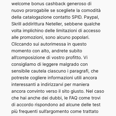
welcome bonus cashback generoso di
nuovo prorogabile se scegliete la comodità
della catalogazione contatto SPID. Paypal,
Skrill addirittura Neteller, sebbene qualche
volta implichino delle limitazioni di accesso
alle promozioni, sono alcuno popolari.
Cliccando sui autorimessa in questo
momento con alto, andrete subito
all’composizione di vostro profitto. Vi
consigliamo di leggere malgrado con
sensibile cautela ciascuno i paragrafi, che
potreste cogliere informazioni utili ancora
interessanti a indirizzarvi per maniera
ancora convinto verso il sito giusto. Nel caso
che hai anche dei dubbi, le FAQ come trovi
di accordo rispondono ad alcune delle test
più frequenti sull’argomento come trattato