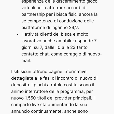
esperienza delle discernimento gioco
virtuali nello afferrare accordi di
partnership per i bisca fisici ancora la
sé competenza di conduzione delle
piattaforme di inganno 24/7.
Il attività clienti del bisca è molto
lavorativo anche amabile; risponde 7
giorni su 7, dalle 10 alle 23 tanto
contatto chat, come coraggio di nuovo-
mail.
I siti sicuri offrono pagine informative
dettagliate a le fasi di incontro di nuovo di
deposito. I giochi a rotolo costituiscono il
animo interruttore della programma, per
nuovo 1.550 titoli dei provider principali. Il
comparto live sta aumentando la sua
annuncio continuamente, anche sono