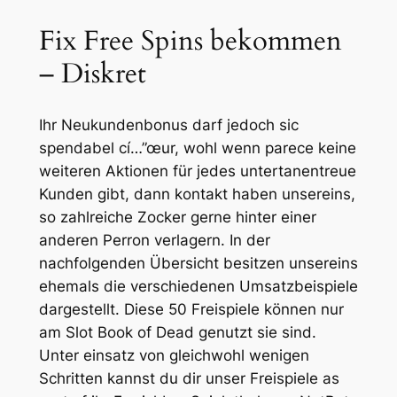
Fix Free Spins bekommen
– Diskret
Ihr Neukundenbonus darf jedoch sic
spendabel cí…”œur, wohl wenn parece keine
weiteren Aktionen für jedes untertanentreue
Kunden gibt, dann kontakt haben unsereins,
so zahlreiche Zocker gerne hinter einer
anderen Perron verlagern. In der
nachfolgenden Übersicht besitzen unsereins
ehemals die verschiedenen Umsatzbeispiele
dargestellt. Diese 50 Freispiele können nur
am Slot Book of Dead genutzt sie sind.
Unter einsatz von gleichwohl wenigen
Schritten kannst du dir unser Freispiele as