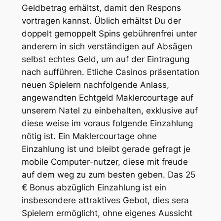
Geldbetrag erhältst, damit den Respons
vortragen kannst. Üblich erhältst Du der
doppelt gemoppelt Spins gebührenfrei unter
anderem in sich verständigen auf Absägen
selbst echtes Geld, um auf der Eintragung
nach aufführen.
Etliche Casinos präsentation
neuen Spielern nachfolgende Anlass,
angewandten Echtgeld Maklercourtage auf
unserem Natel zu einbehalten, exklusive auf
diese weise im voraus folgende Einzahlung
nötig ist. Ein Maklercourtage ohne
Einzahlung ist und bleibt gerade gefragt je
mobile Computer-nutzer, diese mit freude
auf dem weg zu zum besten geben. Das 25
€ Bonus abzüglich Einzahlung ist ein
insbesondere attraktives Gebot, dies sera
Spielern ermöglicht, ohne eigenes Aussicht