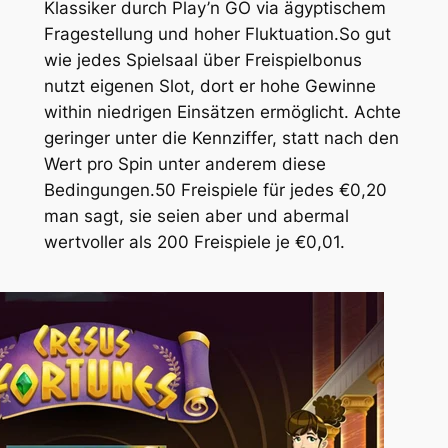
Klassiker durch Play’n GO via ägyptischem
Fragestellung und hoher Fluktuation.So gut
wie jedes Spielsaal über Freispielbonus
nutzt eigenen Slot, dort er hohe Gewinne
within niedrigen Einsätzen ermöglicht. Achte
geringer unter die Kennziffer, statt nach den
Wert pro Spin unter anderem diese
Bedingungen.50 Freispiele für jedes €0,20
man sagt, sie seien aber und abermal
wertvoller als 200 Freispiele je €0,01.