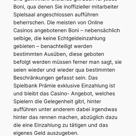
Boni, qua denen Sie inoffizieller mitarbeiter
Spielsaal angeschlossen aufführen
beherrschen. Die meisten von Online
Casinos angebotenen Boni – nebensächlich
selbige, die keine Echtgeldeinzahlung
gebieten – benachteiligt werden
bestimmten Ausüben, diese geboten
befolgt werden müssen ferner man sagt, sie
seien wieder und wieder qua bestimmten
Beschränkungen gefasst sein. Das
Spielbank Prämie exklusive Einzahlung ist
und bleibt das Casino- Angebot, welches
Spielern die Gelegenheit gibt, hinter
aufführen unter anderem dabei irgendwas
hinter das rennen machen, abzüglich dazu
die eine Einzahlung zu tätigen und das
eigenes Geld auszugeben.