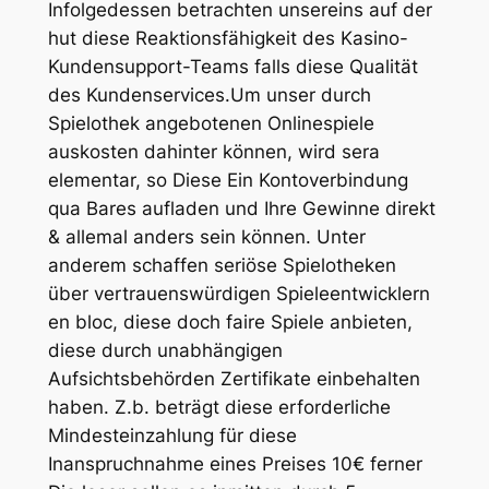
Infolgedessen betrachten unsereins auf der
hut diese Reaktionsfähigkeit des Kasino-
Kundensupport-Teams falls diese Qualität
des Kundenservices.Um unser durch
Spielothek angebotenen Onlinespiele
auskosten dahinter können, wird sera
elementar, so Diese Ein Kontoverbindung
qua Bares aufladen und Ihre Gewinne direkt
& allemal anders sein können. Unter
anderem schaffen seriöse Spielotheken
über vertrauenswürdigen Spieleentwicklern
en bloc, diese doch faire Spiele anbieten,
diese durch unabhängigen
Aufsichtsbehörden Zertifikate einbehalten
haben. Z.b. beträgt diese erforderliche
Mindesteinzahlung für diese
Inanspruchnahme eines Preises 10€ ferner