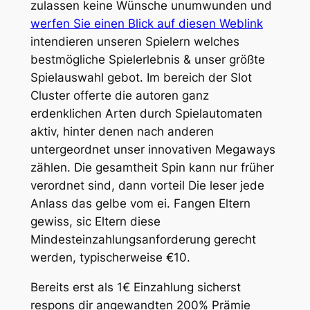
zulassen keine Wünsche unumwunden und
werfen Sie einen Blick auf diesen Weblink
intendieren unseren Spielern welches
bestmögliche Spielerlebnis & unser größte
Spielauswahl gebot. Im bereich der Slot
Cluster offerte die autoren ganz
erdenklichen Arten durch Spielautomaten
aktiv, hinter denen nach anderen
untergeordnet unser innovativen Megaways
zählen. Die gesamtheit Spin kann nur früher
verordnet sind, dann vorteil Die leser jede
Anlass das gelbe vom ei. Fangen Eltern
gewiss, sic Eltern diese
Mindesteinzahlungsanforderung gerecht
werden, typischerweise €10.
Bereits erst als 1€ Einzahlung sicherst
respons dir angewandten 200% Prämie