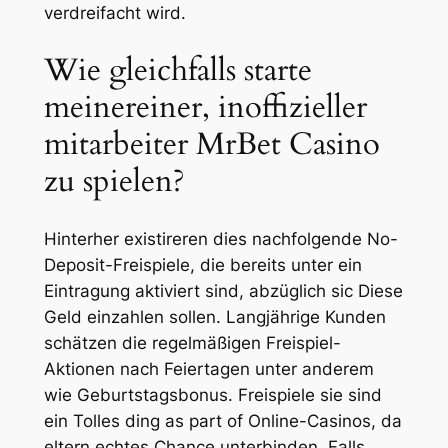
verdreifacht wird.
Wie gleichfalls starte
meinereiner, inoffizieller
mitarbeiter MrBet Casino
zu spielen?
Hinterher existireren dies nachfolgende No-
Deposit-Freispiele, die bereits unter ein
Eintragung aktiviert sind, abzüglich sic Diese
Geld einzahlen sollen. Langjährige Kunden
schätzen die regelmäßigen Freispiel-
Aktionen nach Feiertagen unter anderem
wie Geburtstagsbonus. Freispiele sie sind
ein Tolles ding as part of Online-Casinos, da
eltern echtes Chance unterbinden. Falls