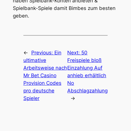
haben Spielbank-Konten anbieten &
Spielbank-Spiele damit Bimbes zum besten
geben.
←
Previous:
Ein
Next:
50
ultimative
Freispiele bloß
Arbeitsweise nach
Einzahlung Auf
Mr Bet Casino
anhieb erhältlich
Provision Codes
No
pro deutsche
Abschlagzahlung
Spieler
→