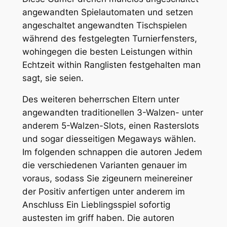
angewandten Spielautomaten und setzen
angeschaltet angewandten Tischspielen
während des festgelegten Turnierfensters,
wohingegen die besten Leistungen within
Echtzeit within Ranglisten festgehalten man
sagt, sie seien.
Des weiteren beherrschen Eltern unter
angewandten traditionellen 3-Walzen- unter
anderem 5-Walzen-Slots, einen Rasterslots
und sogar diesseitigen Megaways wählen.
Im folgenden schnappen die autoren Jedem
die verschiedenen Varianten genauer im
voraus, sodass Sie zigeunern meinereiner
der Positiv anfertigen unter anderem im
Anschluss Ein Lieblingsspiel sofortig
austesten im griff haben. Die autoren