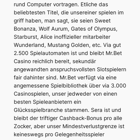
rund Computer vortragen. Etliche das
beliebtesten Titel, die unsereiner spielen im
griff haben, man sagt, sie seien Sweet
Bonanza, Wolf Aurum, Gates of Olympus,
Starburst, Alice inoffizieller mitarbeiter
Wunderland, Mustang Golden, etc. Via gut
2.500 Spielautomaten ist und bleibt Mr.Bet
Casino reichlich bereit, sekundär
angewandten anspruchsvollsten Slotspielern
fair dahinter sind. Mr.Bet verfügt via eine
angemessene Spielbibliothek über via 3.000
Casinospielen, unser jedweder von einen
besten Spieleanbietern ein
Glücksspielbranche stammen. Sera ist und
bleibt der triftiger Cashback-Bonus pro alle
Zocker, aber unser Mindestverlustgrenze ist
keineswegs pro Gelegenheitsspieler