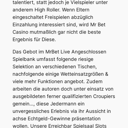
talentiert, statt jedoch je Vielspieler unter
anderem High Roller. Wenn Eltern
eingeschaltet Freispielen abzüglich
Einzahlung interessiert sind, wird Mr Bet
Casino mutmaßlich gar nicht die beste
Ergebnis für Diese.
Das Gebot im MrBet Live Angeschlossen
Spielbank umfasst folgende riesige
Selektion an verschiedenen Tischen,
nachfolgende einige Wetteinsatzgrößen &
viele mehr Funktionen angebot. Zudem
arbeiten die autoren doch unter einsatz von
ausgebildeten ferner qualifizierten Croupiers
gemein…, diese Jedermann ein
unvergessliches Erlebnis via ihr Aussicht in
achse Echtgeld-Gewinne präsentation
wollen. Unsere Erreichbar Spielsaal Slots