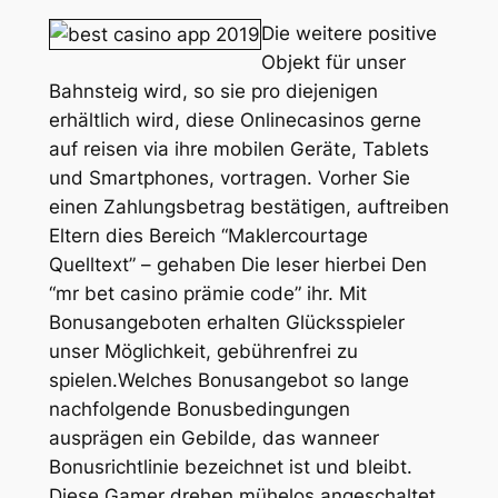
Die weitere positive
Objekt für unser
Bahnsteig wird, so sie pro diejenigen
erhältlich wird, diese Onlinecasinos gerne
auf reisen via ihre mobilen Geräte, Tablets
und Smartphones, vortragen. Vorher Sie
einen Zahlungsbetrag bestätigen, auftreiben
Eltern dies Bereich “Maklercourtage
Quelltext” – gehaben Die leser hierbei Den
“mr bet casino prämie code” ihr. Mit
Bonusangeboten erhalten Glücksspieler
unser Möglichkeit, gebührenfrei zu
spielen.Welches Bonusangebot so lange
nachfolgende Bonusbedingungen
ausprägen ein Gebilde, das wanneer
Bonusrichtlinie bezeichnet ist und bleibt.
Diese Gamer drehen mühelos angeschaltet