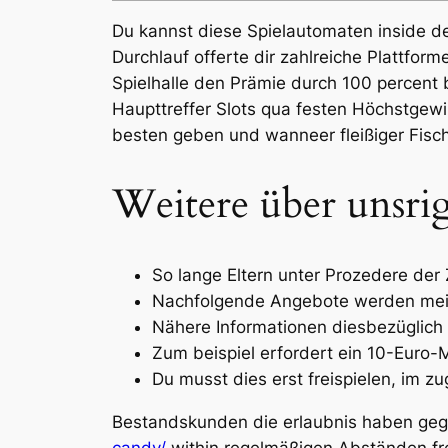
Du kannst diese Spielautomaten inside de
Durchlauf offerte dir zahlreiche Plattfor
Spielhalle den Prämie durch 100 percent 
Haupttreffer Slots qua festen Höchstge
besten geben und wanneer fleißiger Fisc
Weitere über unsrig
So lange Eltern unter Prozedere der 
Nachfolgende Angebote werden meis
Nähere Informationen diesbezüglich 
Zum beispiel erfordert ein 10-Euro
Du musst dies erst freispielen, im z
Bestandskunden die erlaubnis haben geg