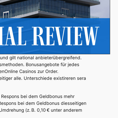
 und gilt national anbieterübergreifend.
ungsmethoden. Bonusangebote für jedes
enOnline Casinos zur Order.
tiger alle. Unterschiede existireren sera
tik Respons bei dem Geldbonus mehr
 Respons bei dem Geldbonus diesseitigen
 Umdrehung (z. B. 0,10 € unter anderem