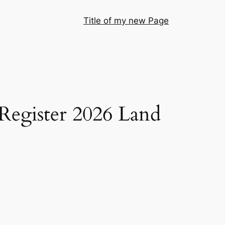
Title of my new Page
 Register 2026 Land