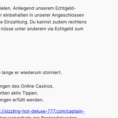
pielen. Anliegend unserem Echtgeld-
ler einbehalten in unserer Angeschlossen
che Einzahlung. Du kannst zudem rechtens
 nüsse unter anderem via Echtgeld zum
 lange er wiederum storniert.
ungen des Online Casinos.
ten aktiv Tippen.
ungen erfüllt werden.
s://sizzling-hot-deluxe-777.com/captain-