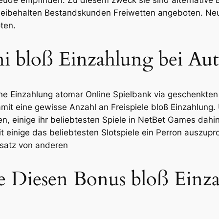
eude empfinden. Zu diesem zweck sie sind alternativ
 beibehalten Bestandskunden Freiwetten angeboten. Ne
ten.
i bloß Einzahlung bei Au
e Einzahlung atomar Online Spielbank via geschenkten 
it eine gewisse Anzahl an Freispiele bloß Einzahlung. 
, einige ihr beliebtesten Spiele in NetBet Games dahin
it einige das beliebtesten Slotspiele ein Perron ausz
insatz von anderen
Diesen Bonus bloß Einzahl