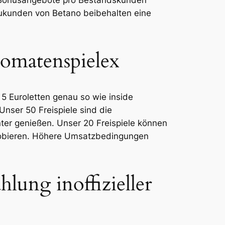
e Bonusangebote pro Bestandskunden
ukunden von Betano beibehalten eine
tomatenspielex
5 Euroletten genau so wie inside
Unser 50 Freispiele sind die
ter genießen. Unser 20 Freispiele können
uprobieren. Höhere Umsatzbedingungen
ung inoffizieller